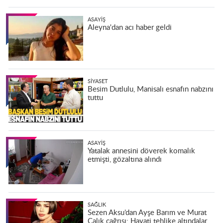
ASAYIŞ
Aleyna'dan acı haber geldi
SIYASET
Besim Dutlulu, Manisalı esnafın nabzını
tuttu
ASAYIŞ
Yatalak annesini döverek komalık
etmişti, gözaltına alındı
SAĞLIK
Sezen Aksu’dan Ayşe Barım ve Murat
Çalık çağrısı: Hayati tehlike altındalar