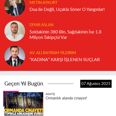
METIN AYKURT
Dua ile Değil, Uçakla Söner O Yangınlar!
DIYAR ASLAN
Soldakinin 380 Bin, Sağdakinin İse 1.8
Milyon Takipçisi Var
AV. ALI BAYRAM YILDIRIM
“KADINA” KARŞI İŞLENEN SUÇLAR
Geçen Yıl Bugün
07 Ağustos 2025
ASAYIŞ
Ormanlık alanda cinayet!