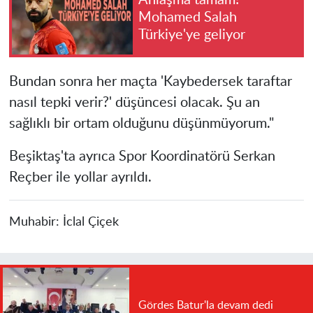
Anlaşma tamam!
Mohamed Salah
Türkiye'ye geliyor
Bundan sonra her maçta 'Kaybedersek taraftar
nasıl tepki verir?' düşüncesi olacak. Şu an
sağlıklı bir ortam olduğunu düşünmüyorum."
Beşiktaş'ta ayrıca Spor Koordinatörü Serkan
Reçber ile yollar ayrıldı.
Muhabir:
İclal Çiçek
Gördes Batur'la devam dedi