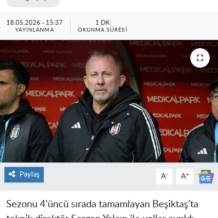
18.05.2026 - 15:37
1 DK
YAYINLANMA
OKUNMA SÜRESI
Paylaş
-
+
A
A
Sezonu 4'üncü sırada tamamlayan Beşiktaş'ta