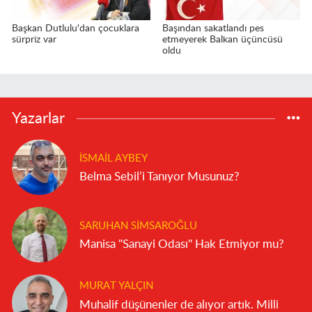
Başkan Dutlulu'dan çocuklara
Başından sakatlandı pes
sürpriz var
etmeyerek Balkan üçüncüsü
oldu
Yazarlar
İSMAIL AYBEY
Belma Sebil’i Tanıyor Musunuz?
SARUHAN SIMSAROĞLU
Manisa "Sanayi Odası" Hak Etmiyor mu?
MURAT YALÇIN
Muhalif düşünenler de alıyor artık. Milli