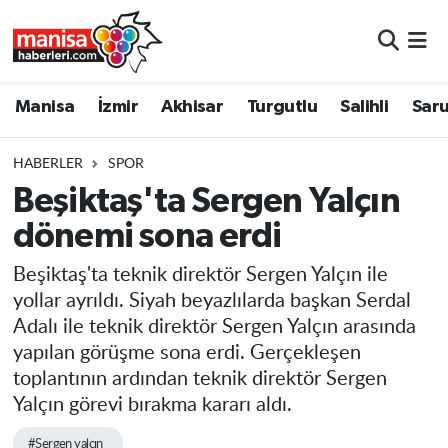
Manisa
Manisa Nöbetçi Eczaneler
Manisa
İzmir
Akhisar
Turgutlu
Salihli
Saru
İzmir
Manisa Hava Durumu
HABERLER
SPOR
Akhisar
Manisa Namaz Vakitleri
Beşiktaş'ta Sergen Yalçın
dönemi sona erdi
Turgutlu
Manisa Trafik Yoğunluk Haritası
Beşiktaş'ta teknik direktör Sergen Yalçın ile
Salihli
Süper Lig Puan Durumu ve Fikstür
yollar ayrıldı. Siyah beyazlılarda başkan Serdal
Adalı ile teknik direktör Sergen Yalçın arasında
Saruhanlı
Tüm Manşetler
yapılan görüşme sona erdi. Gerçekleşen
toplantının ardından teknik direktör Sergen
Soma
Son Dakika Haberleri
Yalçın görevi bırakma kararı aldı.
Resmi İlanlar
Haber Arşivi
#Sergen yalçın