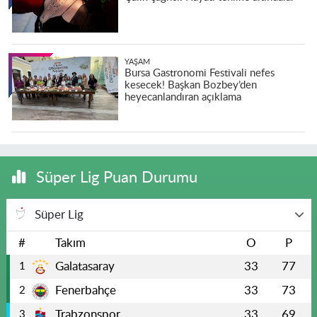
YAŞAM
Bursa Gastronomi Festivali nefes
kesecek! Başkan Bozbey’den
heyecanlandıran açıklama
Süper Lig Puan Durumu
Süper Lig
#
Takım
O
P
Galatasaray
33
77
1
Fenerbahçe
33
73
2
Trabzonspor
33
69
3