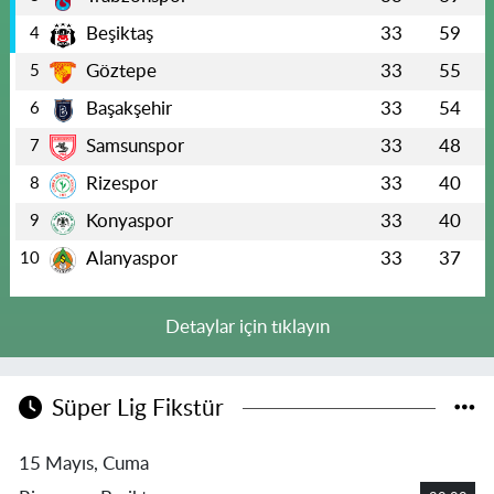
Beşiktaş
33
59
4
Göztepe
33
55
5
Başakşehir
33
54
6
Samsunspor
33
48
7
Rizespor
33
40
8
Konyaspor
33
40
9
Alanyaspor
33
37
10
Detaylar için tıklayın
Süper Lig Fikstür
15 Mayıs, Cuma