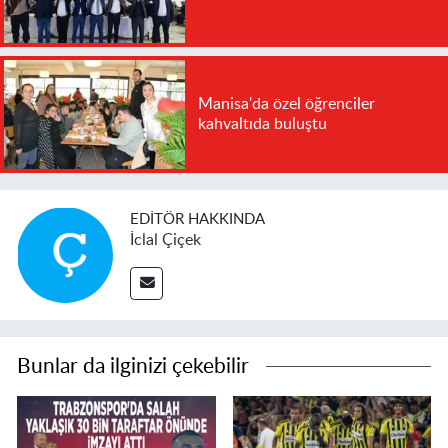
Manisa'da özel öğrenciler
kahvaltıda buluştu
EDITÖR HAKKINDA
İclal Çiçek
Bunlar da ilginizi çekebilir