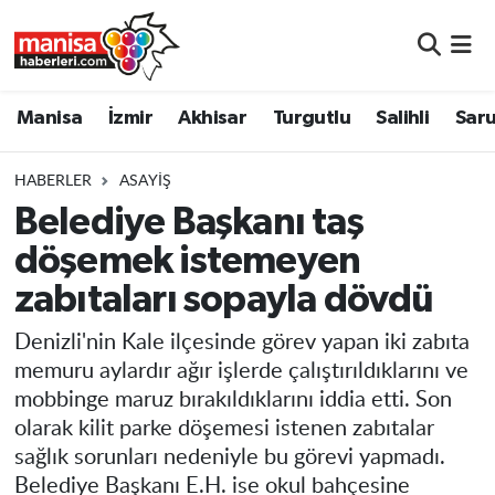
Manisa
Manisa Nöbetçi Eczaneler
Manisa
İzmir
Akhisar
Turgutlu
Salihli
Saru
İzmir
Manisa Hava Durumu
HABERLER
ASAYIŞ
Akhisar
Manisa Namaz Vakitleri
Belediye Başkanı taş
döşemek istemeyen
Turgutlu
Manisa Trafik Yoğunluk Haritası
zabıtaları sopayla dövdü
Salihli
Süper Lig Puan Durumu ve Fikstür
Denizli'nin Kale ilçesinde görev yapan iki zabıta
Saruhanlı
Tüm Manşetler
memuru aylardır ağır işlerde çalıştırıldıklarını ve
mobbinge maruz bırakıldıklarını iddia etti. Son
Soma
Son Dakika Haberleri
olarak kilit parke döşemesi istenen zabıtalar
sağlık sorunları nedeniyle bu görevi yapmadı.
Resmi İlanlar
Haber Arşivi
Belediye Başkanı E.H. ise okul bahçesine