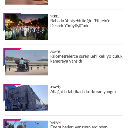
YEREL
Bahadır Yenişehirlioğlu “Filistin’e
Destek Yürüyüşü”nde
ASAYIŞ
Kilometrelerce süren tehlikeli yolculuk
kameraya yansıdı
ASAYIŞ
Aliağa’da fabrikada korkutan yangın
YAŞAM
Enerji hatları yangının ardından