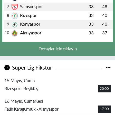
Samsunspor
33
48
7
Rizespor
33
40
8
Konyaspor
33
40
9
Alanyaspor
33
37
10
Detaylar için tıklayın
Süper Lig Fikstür
15 Mayıs, Cuma
Rizespor - Beşiktaş
20:00
16 Mayıs, Cumartesi
Fatih Karagümrük - Alanyaspor
17:00