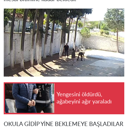
Yengesini öldürdü,
ağabeyini ağır yaraladı
OKULA GİDİP YİNE BEKLEMEYE BAŞLADILAR