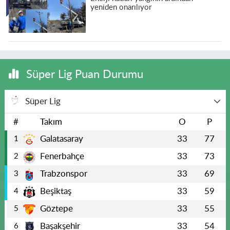
yeniden onarılıyor
Süper Lig Puan Durumu
Süper Lig
#
Takım
O
P
Galatasaray
33
77
1
Fenerbahçe
33
73
2
Trabzonspor
33
69
3
Beşiktaş
33
59
4
Göztepe
33
55
5
Başakşehir
33
54
6