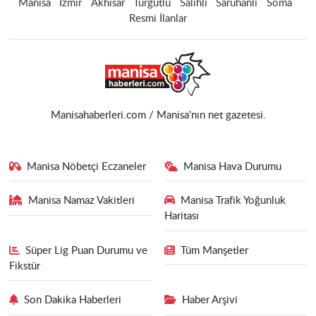
Manisa
İzmir
Akhisar
Turgutlu
Salihli
Saruhanlı
Soma
Resmi İlanlar
Manisahaberleri.com / Manisa'nın net gazetesi.
Manisa Nöbetçi Eczaneler
Manisa Hava Durumu
Manisa Namaz Vakitleri
Manisa Trafik Yoğunluk
Haritası
Süper Lig Puan Durumu ve
Tüm Manşetler
Fikstür
Son Dakika Haberleri
Haber Arşivi