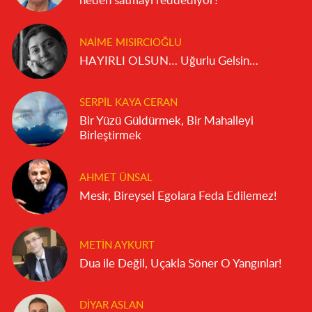
neden satmayı reddediyor?
NAIME MISIRCIOĞLU
HAYIRLI OLSUN… Uğurlu Gelsin…
SERPIL KAYA CERAN
Bir Yüzü Güldürmek, Bir Mahalleyi
Birleştirmek
AHMET ÜNSAL
Mesir, Bireysel Egolara Feda Edilemez!
METIN AYKURT
Dua ile Değil, Uçakla Söner O Yangınlar!
DIYAR ASLAN