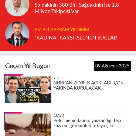
Soldakinin 380 Bin, Sağdakinin İse 1.8
Milyon Takipçisi Var
AV. ALI BAYRAM YILDIRIM
“KADINA” KARŞI İŞLENEN SUÇLAR
Geçen Yıl Bugün
09 Ağustos 2025
YEREL
NURCAN ZEYREK AÇIKLADI: ÇOK
YAKINDA KURULACAK
ASAYIŞ
Polis memurlarının yaralandığı feci
kazanın görüntüleri ortaya çıktı