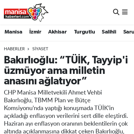
Manisa
Manisa Nöbetçi Eczaneler
Manisa
İzmir
Akhisar
Turgutlu
Salihli
Saru
İzmir
Manisa Hava Durumu
HABERLER
SIYASET
Akhisar
Manisa Namaz Vakitleri
Bakırlıoğlu: “TÜİK, Tayyip'i
üzmüyor ama milletin
Turgutlu
Manisa Trafik Yoğunluk Haritası
anasını ağlatıyor”
Salihli
Süper Lig Puan Durumu ve Fikstür
CHP Manisa Milletvekili Ahmet Vehbi
Saruhanlı
Tüm Manşetler
Bakırlıoğlu, TBMM Plan ve Bütçe
Komsiyonu’nda yaptığı konuşmada TÜİK’in
Soma
Son Dakika Haberleri
açıkladığı enflasyon verilerini sert dille eleştirdi.
Haziran ayı enflasyon oranının beklentilerin çok
Resmi İlanlar
Haber Arşivi
altında açıklanmasına dikkat çeken Bakırlıoğlu,