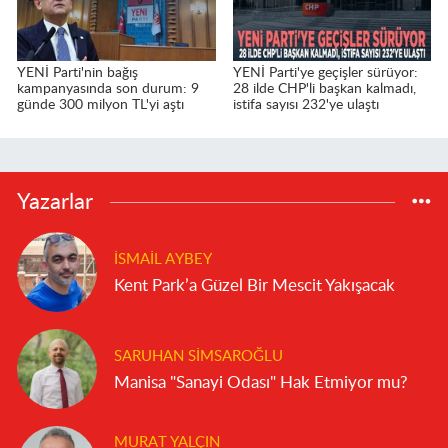
YENİ Parti'nin bağış
YENİ Parti'ye geçişler sürüyor:
kampanyasında son durum: 9
28 ilde CHP'li başkan kalmadı,
günde 300 milyon TL'yi aştı
istifa sayısı 232'ye ulaştı
Yazarlar
İSMAIL AYBEY
Kent Park’a Güzel Bir Mescit Yakışacak
SARUHAN SIMSAROĞLU
Manisa "Sanayi Odası" Hak Etmiyor mu?
MURAT YALÇIN