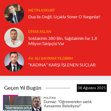
METIN AYKURT
Dua ile Değil, Uçakla Söner O Yangınlar!
DIYAR ASLAN
Soldakinin 380 Bin, Sağdakinin İse 1.8
Milyon Takipçisi Var
AV. ALI BAYRAM YILDIRIM
“KADINA” KARŞI İŞLENEN SUÇLAR
Geçen Yıl Bugün
08 Ağustos 2025
POLITIKA
Durmaz: “Öğretmenden satılık
Yunusemre Belediyesi!”