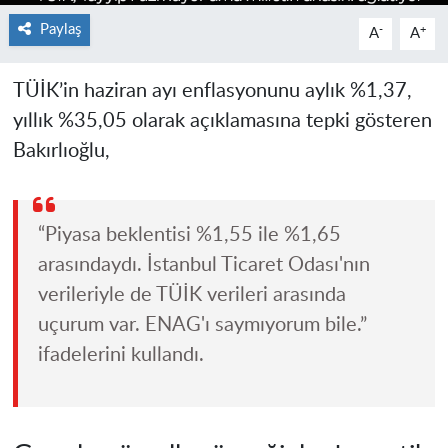
Paylaş
-
+
A
A
TÜİK’in haziran ayı enflasyonunu aylık %1,37,
yıllık %35,05 olarak açıklamasına tepki gösteren
Bakırlıoğlu,
“Piyasa beklentisi %1,55 ile %1,65
arasındaydı. İstanbul Ticaret Odası'nın
verileriyle de TÜİK verileri arasında
uçurum var. ENAG'ı saymıyorum bile.”
ifadelerini kullandı.