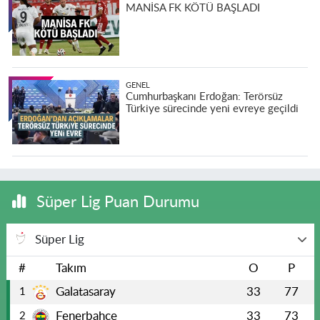
MANİSA FK KÖTÜ BAŞLADI
GENEL
Cumhurbaşkanı Erdoğan: Terörsüz
Türkiye sürecinde yeni evreye geçildi
Süper Lig Puan Durumu
Süper Lig
#
Takım
O
P
Galatasaray
33
77
1
Fenerbahçe
33
73
2