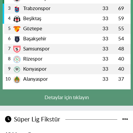
Trabzonspor
33
69
3
Beşiktaş
33
59
4
Göztepe
33
55
5
Başakşehir
33
54
6
Samsunspor
33
48
7
Rizespor
33
40
8
Konyaspor
33
40
9
Alanyaspor
33
37
10
Detaylar için tıklayın
Süper Lig Fikstür