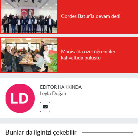
Gördes Batur'la devam dedi
Manisa'da özel öğrenciler
kahvaltıda buluştu
EDITÖR HAKKINDA
Leyla Doğan
Bunlar da ilginizi çekebilir