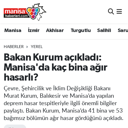
Manisa
Manisa Nöbetçi Eczaneler
Manisa
İzmir
Akhisar
Turgutlu
Salihli
Saru
İzmir
Manisa Hava Durumu
HABERLER
YEREL
Akhisar
Manisa Namaz Vakitleri
Bakan Kurum açıkladı:
Manisa'da kaç bina ağır
Turgutlu
Manisa Trafik Yoğunluk Haritası
hasarlı?
Salihli
Süper Lig Puan Durumu ve Fikstür
Çevre, Şehircilik ve İklim Değişikliği Bakanı
Saruhanlı
Tüm Manşetler
Murat Kurum, Balıkesir ve Manisa’da yapılan
deprem hasar tespitleriyle ilgili önemli bilgiler
Soma
Son Dakika Haberleri
paylaştı. Bakan Kurum, Manisa’da 41 bina ve 53
bağımsız bölümün ağır hasar gördüğünü açıkladı.
Resmi İlanlar
Haber Arşivi