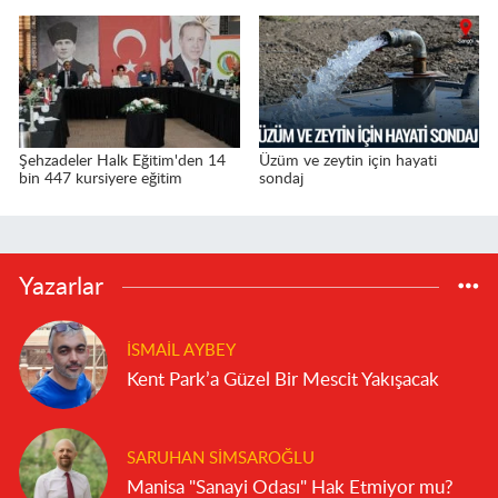
Şehzadeler Halk Eğitim'den 14
Üzüm ve zeytin için hayati
bin 447 kursiyere eğitim
sondaj
Yazarlar
İSMAIL AYBEY
Kent Park’a Güzel Bir Mescit Yakışacak
SARUHAN SIMSAROĞLU
Manisa "Sanayi Odası" Hak Etmiyor mu?