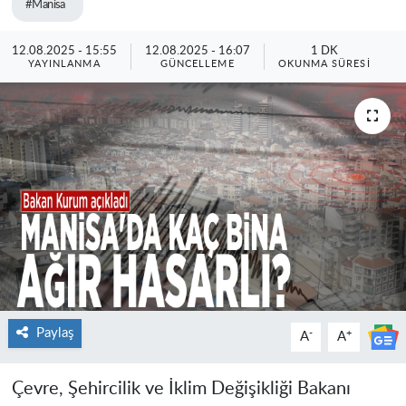
#Manisa
12.08.2025 - 15:55
12.08.2025 - 16:07
1 DK
YAYINLANMA
GÜNCELLEME
OKUNMA SÜRESI
Paylaş
-
+
A
A
Çevre, Şehircilik ve İklim Değişikliği Bakanı