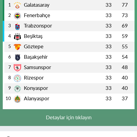
Galatasaray
33
77
1
Fenerbahçe
33
73
2
Trabzonspor
33
69
3
Beşiktaş
33
59
4
Göztepe
33
55
5
Başakşehir
33
54
6
Samsunspor
33
48
7
Rizespor
33
40
8
Konyaspor
33
40
9
Alanyaspor
33
37
10
Detaylar için tıklayın