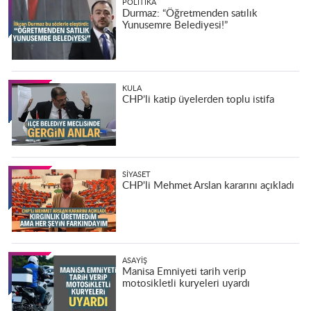
POLITIKA
Durmaz: “Öğretmenden satılık
Yunusemre Belediyesi!”
KULA
CHP’li katip üyelerden toplu istifa
SIYASET
CHP'li Mehmet Arslan kararını açıkladı
ASAYIŞ
Manisa Emniyeti tarih verip
motosikletli kuryeleri uyardı