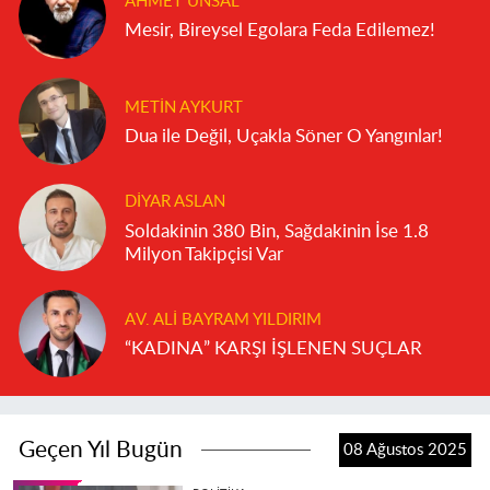
AHMET ÜNSAL
Mesir, Bireysel Egolara Feda Edilemez!
METIN AYKURT
Dua ile Değil, Uçakla Söner O Yangınlar!
DIYAR ASLAN
Soldakinin 380 Bin, Sağdakinin İse 1.8
Milyon Takipçisi Var
AV. ALI BAYRAM YILDIRIM
“KADINA” KARŞI İŞLENEN SUÇLAR
Geçen Yıl Bugün
08 Ağustos 2025