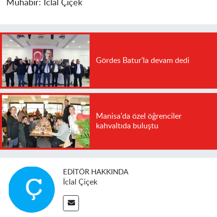
Muhabir:
İclal Çiçek
Gördes Batur'la devam dedi
Manisa'da özel öğrenciler
kahvaltıda buluştu
EDITÖR HAKKINDA
İclal Çiçek