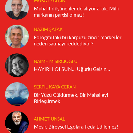
MURAT YALÇIN
Muhalif düşünenler de alıyor artık. Milli
markanın partisi olmaz!
NAZIM ŞAFAK
Fotoğraftaki bu karpuzu zincir marketler
neden satmayı reddediyor?
NAIME MISIRCIOĞLU
HAYIRLI OLSUN… Uğurlu Gelsin…
SERPIL KAYA CERAN
Bir Yüzü Güldürmek, Bir Mahalleyi
Birleştirmek
AHMET ÜNSAL
Mesir, Bireysel Egolara Feda Edilemez!