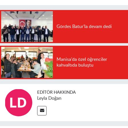
Gördes Batur'la devam dedi
Manisa'da özel öğrenciler
kahvaltıda buluştu
EDITÖR HAKKINDA
Leyla Doğan