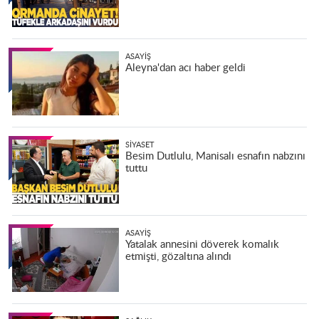
ASAYIŞ
Aleyna'dan acı haber geldi
SIYASET
Besim Dutlulu, Manisalı esnafın nabzını
tuttu
ASAYIŞ
Yatalak annesini döverek komalık
etmişti, gözaltına alındı