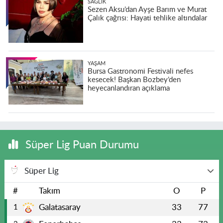
SAĞLIK
Sezen Aksu’dan Ayşe Barım ve Murat
Çalık çağrısı: Hayati tehlike altındalar
YAŞAM
Bursa Gastronomi Festivali nefes
kesecek! Başkan Bozbey’den
heyecanlandıran açıklama
Süper Lig Puan Durumu
Süper Lig
#
Takım
O
P
Galatasaray
33
77
1