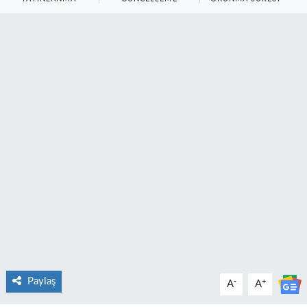
Paylaş
-
+
A
A