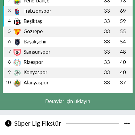
Fenerbahçe
33
73
2
Trabzonspor
33
69
3
Beşiktaş
33
59
4
Göztepe
33
55
5
Başakşehir
33
54
6
Samsunspor
33
48
7
Rizespor
33
40
8
Konyaspor
33
40
9
Alanyaspor
33
37
10
Detaylar için tıklayın
Süper Lig Fikstür