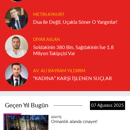
METIN AYKURT
Dua ile Değil, Uçakla Söner O Yangınlar!
DIYAR ASLAN
Soldakinin 380 Bin, Sağdakinin İse 1.8
Milyon Takipçisi Var
AV. ALI BAYRAM YILDIRIM
“KADINA” KARŞI İŞLENEN SUÇLAR
Geçen Yıl Bugün
07 Ağustos 2025
ASAYIŞ
Ormanlık alanda cinayet!