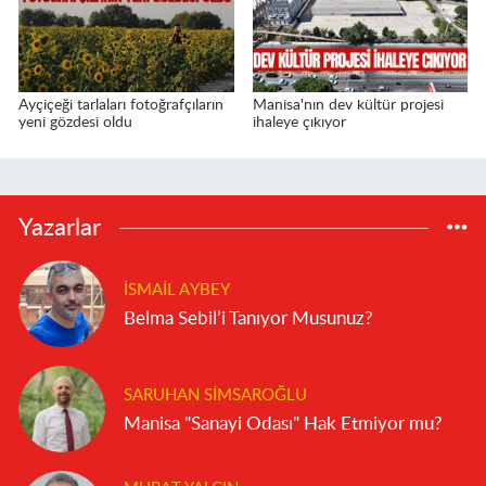
Ayçiçeği tarlaları fotoğrafçıların
Manisa'nın dev kültür projesi
yeni gözdesi oldu
ihaleye çıkıyor
Yazarlar
İSMAIL AYBEY
Belma Sebil’i Tanıyor Musunuz?
SARUHAN SIMSAROĞLU
Manisa "Sanayi Odası" Hak Etmiyor mu?