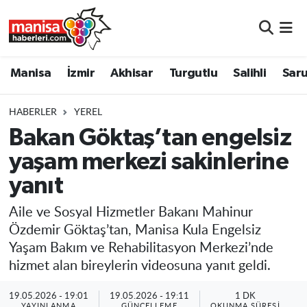
Manisa
Manisa Nöbetçi Eczaneler
Manisa
İzmir
Akhisar
Turgutlu
Salihli
Saru
İzmir
Manisa Hava Durumu
HABERLER
YEREL
Akhisar
Manisa Namaz Vakitleri
Bakan Göktaş’tan engelsiz
yaşam merkezi sakinlerine
Turgutlu
Manisa Trafik Yoğunluk Haritası
yanıt
Salihli
Süper Lig Puan Durumu ve Fikstür
Aile ve Sosyal Hizmetler Bakanı Mahinur
Saruhanlı
Tüm Manşetler
Özdemir Göktaş’tan, Manisa Kula Engelsiz
Yaşam Bakım ve Rehabilitasyon Merkezi’nde
Soma
Son Dakika Haberleri
hizmet alan bireylerin videosuna yanıt geldi.
Resmi İlanlar
Haber Arşivi
19.05.2026 - 19:01
19.05.2026 - 19:11
1 DK
YAYINLANMA
GÜNCELLEME
OKUNMA SÜRESI