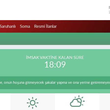
Saruhanlı
Soma
Resmi İlanlar
İMSAK VAKTİNE KALAN SÜRE
18:09
, onun hoşuna gitmeyecek şakalar yapma ve ona yerine getiremeyeceğ