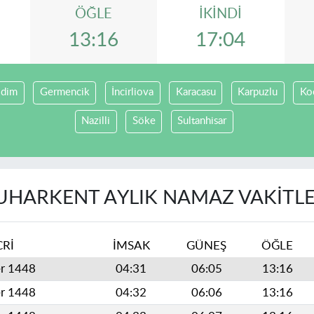
ÖĞLE
İKINDI
13:16
17:04
idim
Germencik
İncirliova
Karacasu
Karpuzlu
Koç
Nazilli
Söke
Sultanhisar
UHARKENT AYLIK NAMAZ VAKITLE
CRİ
İMSAK
GÜNEŞ
ÖĞLE
er 1448
04:31
06:05
13:16
er 1448
04:32
06:06
13:16