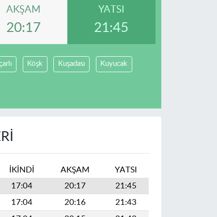
AKŞAM
YATSI
20:17
21:45
arlı
Köşk
Kuşadası
Kuyucak
RI
İKINDI
AKŞAM
YATSI
17:04
20:17
21:45
17:04
20:16
21:43