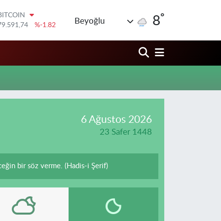
°
BITCOIN
8
Beyoğlu
79.591,74
%-1.82
DOLAR
45,43620
%0.02
EURO
53,38690
%0.19
STERLİN
61,60380
%0.18
G.ALTIN
6862,09000
%0.19
BİST100
6 Ağustos 2026
14.598,00
%0
23 Safer 1448
in bir söz verme. (Hadis-i Şerif)