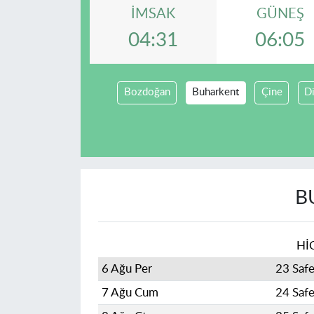
İMSAK
GÜNEŞ
04:31
06:05
Bozdoğan
Buharkent
Çine
D
B
Hİ
6 Ağu Per
23 Saf
7 Ağu Cum
24 Saf