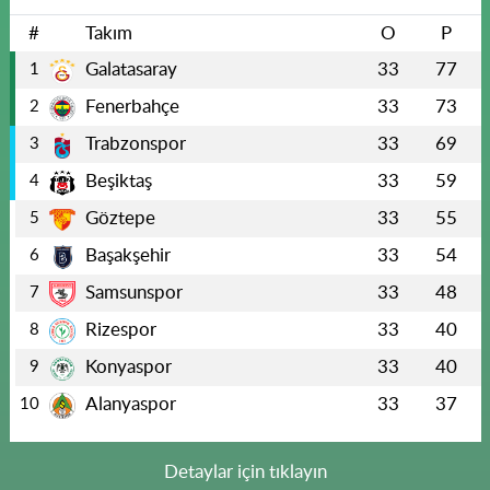
#
Takım
O
P
Galatasaray
33
77
1
Fenerbahçe
33
73
2
Trabzonspor
33
69
3
Beşiktaş
33
59
4
Göztepe
33
55
5
Başakşehir
33
54
6
Samsunspor
33
48
7
Rizespor
33
40
8
Konyaspor
33
40
9
Alanyaspor
33
37
10
Detaylar için tıklayın