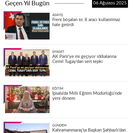
Geçen Yıl Bugün
06 Ağustos 2025
ASAYIŞ
Freni boşalan tır, 8 aracı kullanılmaz
hale getirdi
SIYASET
AK Parti’ye mi geçiyor iddialarına
Cemil Tugay’dan sert tepki
EĞITIM
İpsala’da Milli Eğitim Müdürlüğü’nde
yeni dönem
GÜNDEM
Kahramanmaraş'ta Başkan Şahbazlı’dan