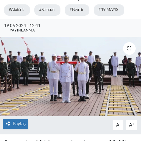
#Atatürk
#Samsun
#Bayrak
#19 MAYIS
19.05.2024 - 12:41
YAYINLANMA
Paylaş
-
+
A
A