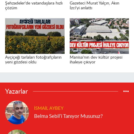
Şehzadeler'de vatandaşlara hızlı
Gazeteci Murat Yalçın, Akın
çözüm
İzci'yi anlattı
Ayçiçeği tarlaları fotoğrafçıların
Manisa'nın dev kültür projesi
yeni gözdesi oldu
ihaleye çıkıyor
Yazarlar
İSMAIL AYBEY
Belma Sebil’i Tanıyor Musunuz?