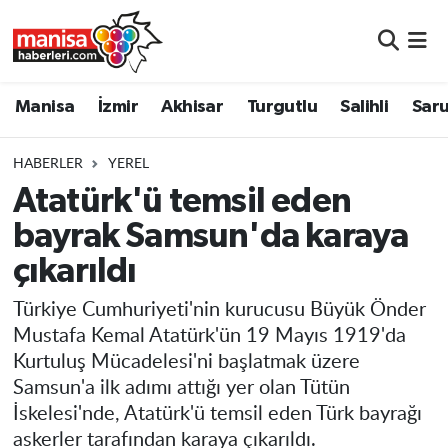
Manisa
Manisa Nöbetçi Eczaneler
Manisa
İzmir
Akhisar
Turgutlu
Salihli
Saru
İzmir
Manisa Hava Durumu
HABERLER
YEREL
Akhisar
Manisa Namaz Vakitleri
Atatürk'ü temsil eden
bayrak Samsun'da karaya
Turgutlu
Manisa Trafik Yoğunluk Haritası
çıkarıldı
Salihli
Süper Lig Puan Durumu ve Fikstür
Türkiye Cumhuriyeti'nin kurucusu Büyük Önder
Saruhanlı
Tüm Manşetler
Mustafa Kemal Atatürk'ün 19 Mayıs 1919'da
Kurtuluş Mücadelesi'ni başlatmak üzere
Soma
Son Dakika Haberleri
Samsun'a ilk adımı attığı yer olan Tütün
İskelesi'nde, Atatürk'ü temsil eden Türk bayrağı
Resmi İlanlar
Haber Arşivi
askerler tarafından karaya çıkarıldı.