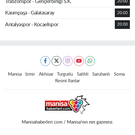
Trabzonspor - Gençlerbirliği S.K.
20:00
Kasımpaşa - Galatasaray
20:00
Antalyaspor - Kocaelispor
20:00
Manisa
İzmir
Akhisar
Turgutlu
Salihli
Saruhanlı
Soma
Resmi İlanlar
Manisahaberleri.com / Manisa'nın net gazetesi.