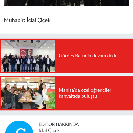
Muhabir:
İclal Çiçek
Gördes Batur'la devam dedi
Manisa'da özel öğrenciler
kahvaltıda buluştu
EDITÖR HAKKINDA
İclal Çiçek