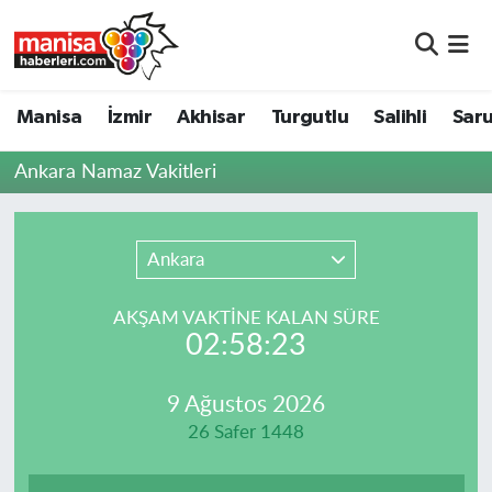
Manisa
Manisa Nöbetçi Eczaneler
Manisa
İzmir
Akhisar
Turgutlu
Salihli
Saru
İzmir
Manisa Hava Durumu
Ankara Namaz Vakitleri
Akhisar
Manisa Namaz Vakitleri
Turgutlu
Manisa Trafik Yoğunluk Haritası
Ankara
Salihli
Süper Lig Puan Durumu ve Fikstür
AKŞAM VAKTİNE KALAN SÜRE
02:58:23
Saruhanlı
Tüm Manşetler
9 Ağustos 2026
Soma
Son Dakika Haberleri
26 Safer 1448
Resmi İlanlar
Haber Arşivi