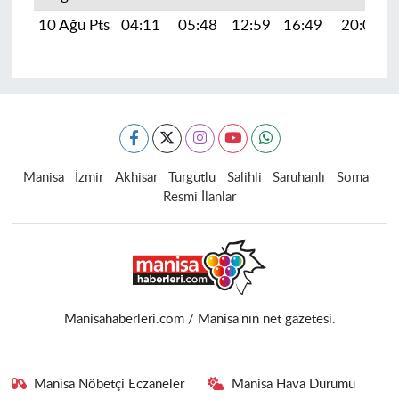
10 Ağu Pts
04:11
05:48
12:59
16:49
20:00
Manisa
İzmir
Akhisar
Turgutlu
Salihli
Saruhanlı
Soma
Resmi İlanlar
Manisahaberleri.com / Manisa'nın net gazetesi.
Manisa Nöbetçi Eczaneler
Manisa Hava Durumu