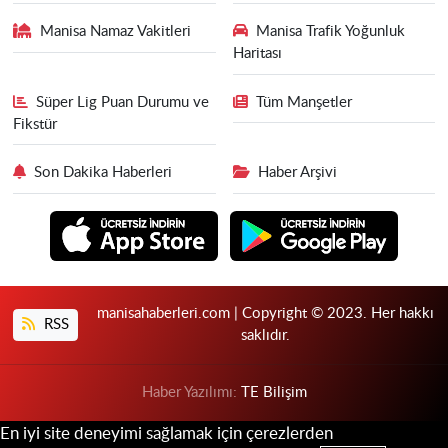
Manisa Namaz Vakitleri
Manisa Trafik Yoğunluk
Haritası
Süper Lig Puan Durumu ve
Tüm Manşetler
Fikstür
Son Dakika Haberleri
Haber Arşivi
manisahaberleri.com | Copyright © 2023. Her hakkı
RSS
saklıdır.
Haber Yazılımı:
TE Bilişim
En iyi site deneyimi sağlamak için çerezlerden