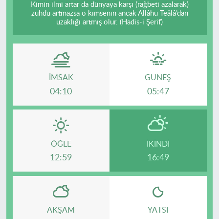
Kimin ilmi artar da dünyaya karşı (rağbeti azalarak)
zühdü artmazsa o kimsenin ancak Allâhü Teâlâ’dan
uzaklığı artmış olur. (Hadis-i Şerif)
İMSAK
GÜNEŞ
04:10
05:47
ÖĞLE
İKINDI
12:59
16:49
AKŞAM
YATSI