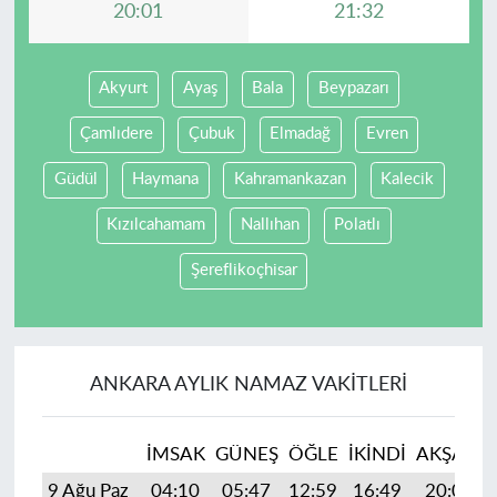
20:01
21:32
Akyurt
Ayaş
Bala
Beypazarı
Çamlıdere
Çubuk
Elmadağ
Evren
Güdül
Haymana
Kahramankazan
Kalecik
Kızılcahamam
Nallıhan
Polatlı
Şereflikoçhisar
ANKARA AYLIK NAMAZ VAKITLERI
İMSAK
GÜNEŞ
ÖĞLE
İKINDI
AKŞAM
9 Ağu Paz
04:10
05:47
12:59
16:49
20:01