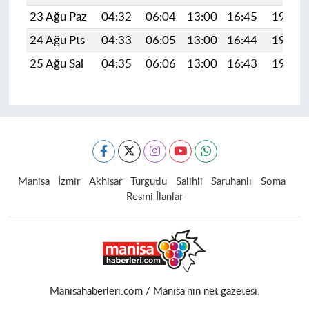
23 Ağu Paz
04:32
06:04
13:00
16:45
19:46
24 Ağu Pts
04:33
06:05
13:00
16:44
19:45
25 Ağu Sal
04:35
06:06
13:00
16:43
19:43
Manisa
İzmir
Akhisar
Turgutlu
Salihli
Saruhanlı
Soma
Resmi İlanlar
Manisahaberleri.com / Manisa'nın net gazetesi.