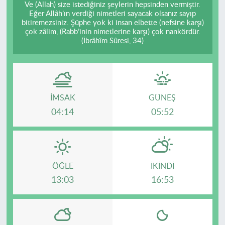
Ve (Allah) size istediğiniz şeylerin hepsinden vermiştir.
Eğer Allâh’ın verdiği nimetleri sayacak olsanız sayıp
bitiremezsiniz. Şüphe yok ki insan elbette (nefsine karşı)
çok zâlim, (Rabb’inin nimetlerine karşı) çok nankördür.
(İbrâhîm Sûresi, 34)
İMSAK
GÜNEŞ
04:14
05:52
ÖĞLE
İKINDI
13:03
16:53