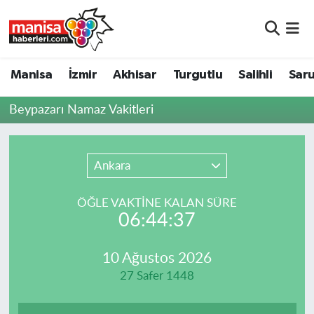
Manisa
Manisa Nöbetçi Eczaneler
Manisa
İzmir
Akhisar
Turgutlu
Salihli
Saru
İzmir
Manisa Hava Durumu
Beypazarı Namaz Vakitleri
Akhisar
Manisa Namaz Vakitleri
Turgutlu
Manisa Trafik Yoğunluk Haritası
Ankara
Salihli
Süper Lig Puan Durumu ve Fikstür
ÖĞLE VAKTİNE KALAN SÜRE
06:44:37
Saruhanlı
Tüm Manşetler
10 Ağustos 2026
Soma
Son Dakika Haberleri
27 Safer 1448
Resmi İlanlar
Haber Arşivi