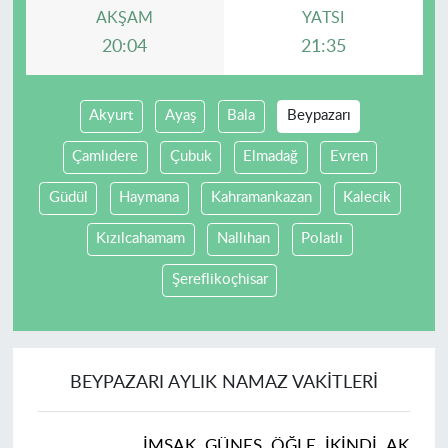
AKŞAM
YATSI
20:04
21:35
Akyurt
Ayaş
Bala
Beypazarı
Çamlıdere
Çubuk
Elmadağ
Evren
Güdül
Haymana
Kahramankazan
Kalecik
Kızılcahamam
Nallıhan
Polatlı
Şereflikoçhisar
BEYPAZARI AYLIK NAMAZ VAKITLERI
İMSAK
GÜNEŞ
ÖĞLE
İKINDI
AKŞAM