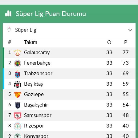
Süper Lig Puan Durumu
Süper Lig
#
Takım
O
P
Galatasaray
33
77
1
Fenerbahçe
33
73
2
Trabzonspor
33
69
3
Beşiktaş
33
59
4
Göztepe
33
55
5
Başakşehir
33
54
6
Samsunspor
33
48
7
Rizespor
33
40
8
Konyaspor
33
40
9