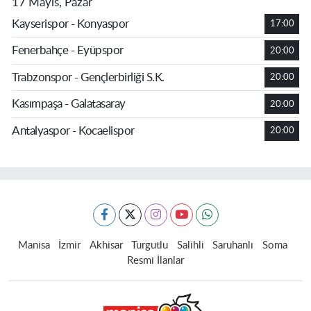
17 Mayıs, Pazar
Kayserispor - Konyaspor
17:00
Fenerbahçe - Eyüpspor
20:00
Trabzonspor - Gençlerbirliği S.K.
20:00
Kasımpaşa - Galatasaray
20:00
Antalyaspor - Kocaelispor
20:00
Manisa
İzmir
Akhisar
Turgutlu
Salihli
Saruhanlı
Soma
Resmi İlanlar