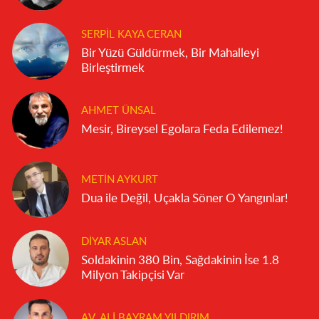
SERPIL KAYA CERAN
Bir Yüzü Güldürmek, Bir Mahalleyi
Birleştirmek
AHMET ÜNSAL
Mesir, Bireysel Egolara Feda Edilemez!
METIN AYKURT
Dua ile Değil, Uçakla Söner O Yangınlar!
DIYAR ASLAN
Soldakinin 380 Bin, Sağdakinin İse 1.8
Milyon Takipçisi Var
AV. ALI BAYRAM YILDIRIM