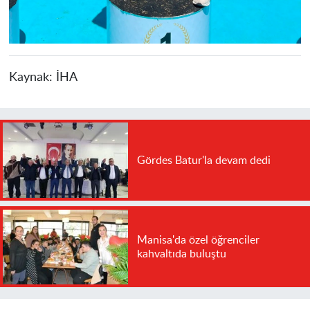
Kaynak:
İHA
Gördes Batur'la devam dedi
Manisa'da özel öğrenciler
kahvaltıda buluştu