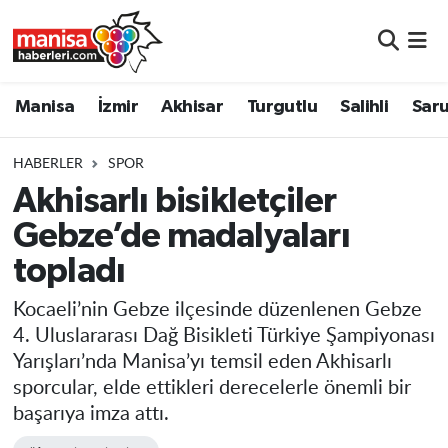
Manisa
Manisa Nöbetçi Eczaneler
Manisa
İzmir
Akhisar
Turgutlu
Salihli
Saru
İzmir
Manisa Hava Durumu
HABERLER
SPOR
Akhisar
Manisa Namaz Vakitleri
Akhisarlı bisikletçiler
Gebze’de madalyaları
Turgutlu
Manisa Trafik Yoğunluk Haritası
topladı
Salihli
Süper Lig Puan Durumu ve Fikstür
Kocaeli’nin Gebze ilçesinde düzenlenen Gebze
Saruhanlı
Tüm Manşetler
4. Uluslararası Dağ Bisikleti Türkiye Şampiyonası
Yarışları’nda Manisa’yı temsil eden Akhisarlı
Soma
Son Dakika Haberleri
sporcular, elde ettikleri derecelerle önemli bir
başarıya imza attı.
Resmi İlanlar
Haber Arşivi