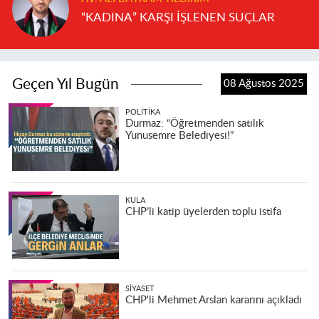
“KADINA” KARŞI İŞLENEN SUÇLAR
Geçen Yıl Bugün
08 Ağustos 2025
POLITIKA
Durmaz: “Öğretmenden satılık
Yunusemre Belediyesi!”
KULA
CHP’li katip üyelerden toplu istifa
SIYASET
CHP'li Mehmet Arslan kararını açıkladı