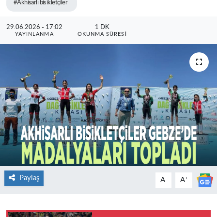
#Akhisarlı bisikletçiler
29.06.2026 - 17:02
1 DK
YAYINLANMA
OKUNMA SÜRESI
Paylaş
-
+
A
A