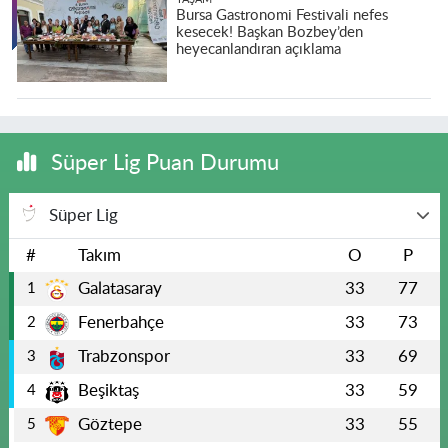
Bursa Gastronomi Festivali nefes
kesecek! Başkan Bozbey’den
heyecanlandıran açıklama
Süper Lig Puan Durumu
Süper Lig
#
Takım
O
P
Galatasaray
33
77
1
Fenerbahçe
33
73
2
Trabzonspor
33
69
3
Beşiktaş
33
59
4
Göztepe
33
55
5