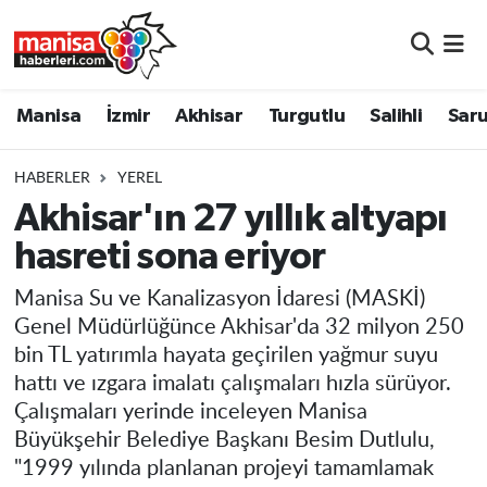
Manisa
Manisa Nöbetçi Eczaneler
Manisa
İzmir
Akhisar
Turgutlu
Salihli
Saru
İzmir
Manisa Hava Durumu
HABERLER
YEREL
Akhisar
Manisa Namaz Vakitleri
Akhisar'ın 27 yıllık altyapı
hasreti sona eriyor
Turgutlu
Manisa Trafik Yoğunluk Haritası
Manisa Su ve Kanalizasyon İdaresi (MASKİ)
Salihli
Süper Lig Puan Durumu ve Fikstür
Genel Müdürlüğünce Akhisar'da 32 milyon 250
bin TL yatırımla hayata geçirilen yağmur suyu
Saruhanlı
Tüm Manşetler
hattı ve ızgara imalatı çalışmaları hızla sürüyor.
Çalışmaları yerinde inceleyen Manisa
Soma
Son Dakika Haberleri
Büyükşehir Belediye Başkanı Besim Dutlulu,
"1999 yılında planlanan projeyi tamamlamak
Resmi İlanlar
Haber Arşivi