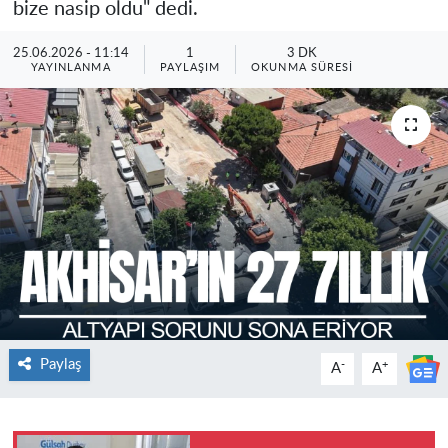
bize nasip oldu" dedi.
25.06.2026 - 11:14
1
3 DK
YAYINLANMA
PAYLAŞIM
OKUNMA SÜRESI
Paylaş
-
+
A
A