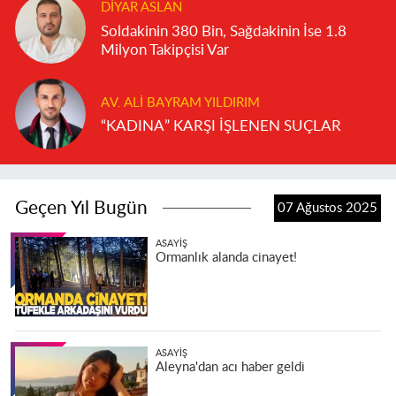
DIYAR ASLAN
Soldakinin 380 Bin, Sağdakinin İse 1.8
Milyon Takipçisi Var
AV. ALI BAYRAM YILDIRIM
“KADINA” KARŞI İŞLENEN SUÇLAR
Geçen Yıl Bugün
07 Ağustos 2025
ASAYIŞ
Ormanlık alanda cinayet!
ASAYIŞ
Aleyna'dan acı haber geldi