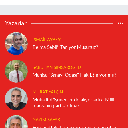
Yazarlar
İSMAIL AYBEY
Belma Sebil’i Tanıyor Musunuz?
SARUHAN SIMSAROĞLU
Manisa "Sanayi Odası" Hak Etmiyor mu?
MURAT YALÇIN
Muhalif düşünenler de alıyor artık. Milli
markanın partisi olmaz!
NAZIM ŞAFAK
Fotoğraftaki bu karpuzu zincir marketler