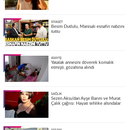
SIYASET
Besim Dutlulu, Manisalı esnafın nabzını
tuttu
ASAYIŞ
Yatalak annesini döverek komalık
etmişti, gözaltına alındı
SAĞLIK
Sezen Aksu’dan Ayşe Barım ve Murat
Çalık çağrısı: Hayati tehlike altındalar
YAŞAM