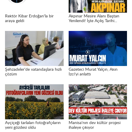
Rektör Kibar Erdoğan'la bir
Akpınar Mesire Alanı Baştan
araya geldi
Yenilendi! İşte Açılış Tarihi...
Şehzadeler'de vatandaşlara hızlı
Gazeteci Murat Yalçın, Akın
çözüm
İzci'yi anlattı
Ayçiçeği tarlaları fotoğrafçıların
Manisa'nın dev kültür projesi
yeni gözdesi oldu
ihaleye çıkıyor