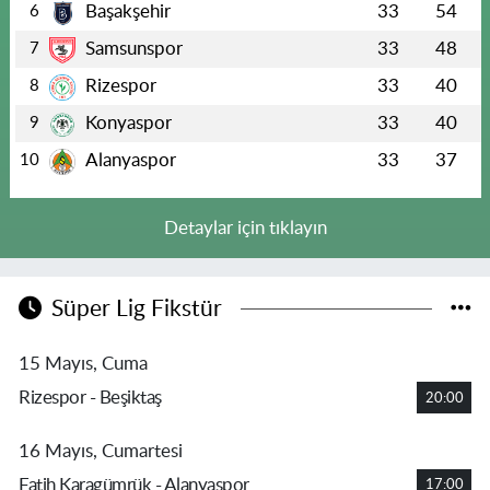
Başakşehir
33
54
6
Samsunspor
33
48
7
Rizespor
33
40
8
Konyaspor
33
40
9
Alanyaspor
33
37
10
Detaylar için tıklayın
Süper Lig Fikstür
15 Mayıs, Cuma
Rizespor - Beşiktaş
20:00
16 Mayıs, Cumartesi
Fatih Karagümrük - Alanyaspor
17:00