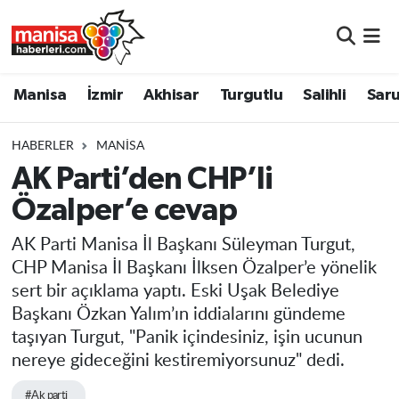
Manisa
Manisa Nöbetçi Eczaneler
Manisa
İzmir
Akhisar
Turgutlu
Salihli
Saru
İzmir
Manisa Hava Durumu
HABERLER
MANISA
Akhisar
Manisa Namaz Vakitleri
AK Parti’den CHP’li
Özalper’e cevap
Turgutlu
Manisa Trafik Yoğunluk Haritası
AK Parti Manisa İl Başkanı Süleyman Turgut,
Salihli
Süper Lig Puan Durumu ve Fikstür
CHP Manisa İl Başkanı İlksen Özalper’e yönelik
sert bir açıklama yaptı. Eski Uşak Belediye
Saruhanlı
Tüm Manşetler
Başkanı Özkan Yalım’ın iddialarını gündeme
taşıyan Turgut, "Panik içindesiniz, işin ucunun
Soma
Son Dakika Haberleri
nereye gideceğini kestiremiyorsunuz" dedi.
Resmi İlanlar
Haber Arşivi
#Ak parti