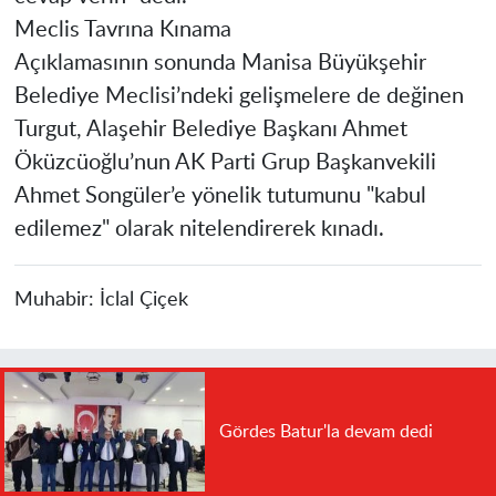
​Meclis Tavrına Kınama
​Açıklamasının sonunda Manisa Büyükşehir
Belediye Meclisi’ndeki gelişmelere de değinen
Turgut, Alaşehir Belediye Başkanı Ahmet
Öküzcüoğlu’nun AK Parti Grup Başkanvekili
Ahmet Songüler’e yönelik tutumunu "kabul
edilemez" olarak nitelendirerek kınadı.
Muhabir:
İclal Çiçek
Gördes Batur'la devam dedi