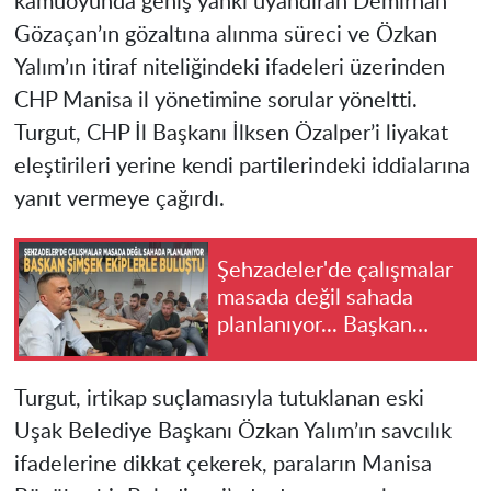
kamuoyunda geniş yankı uyandıran Demirhan
Gözaçan’ın gözaltına alınma süreci ve Özkan
Yalım’ın itiraf niteliğindeki ifadeleri üzerinden
CHP Manisa il yönetimine sorular yöneltti.
Turgut, CHP İl Başkanı İlksen Özalper’i liyakat
eleştirileri yerine kendi partilerindeki iddialarına
yanıt vermeye çağırdı.
Şehzadeler'de çalışmalar
masada değil sahada
planlanıyor... Başkan
Şimşek ekiplerle buluştu
​Turgut, irtikap suçlamasıyla tutuklanan eski
Uşak Belediye Başkanı Özkan Yalım’ın savcılık
ifadelerine dikkat çekerek, paraların Manisa