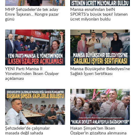
MHP Şehzadeler'de tek aday
Manisa esnafından beIN
Emre Taşkıran... Kongre pazar
SPORTS'a büyük tepki! İstenen
günü
ücret milyonları buldu
YENİ Parti Manisa İl
Manisa Büyükşehir Belediyesi’ne
Yönetimi'nden İlksen Özalper
Sağlıklı İşyeri Sertifikası
açıklaması
Şehzadeler'de çalışmalar
Hakan Şimşek'ten İlksen
masada değil sahada
Özalper'in gözaltına alınmasına