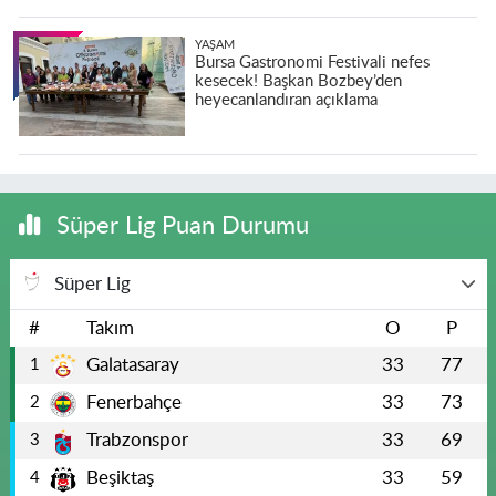
YAŞAM
Bursa Gastronomi Festivali nefes
kesecek! Başkan Bozbey’den
heyecanlandıran açıklama
Süper Lig Puan Durumu
Süper Lig
#
Takım
O
P
Galatasaray
33
77
1
Fenerbahçe
33
73
2
Trabzonspor
33
69
3
Beşiktaş
33
59
4