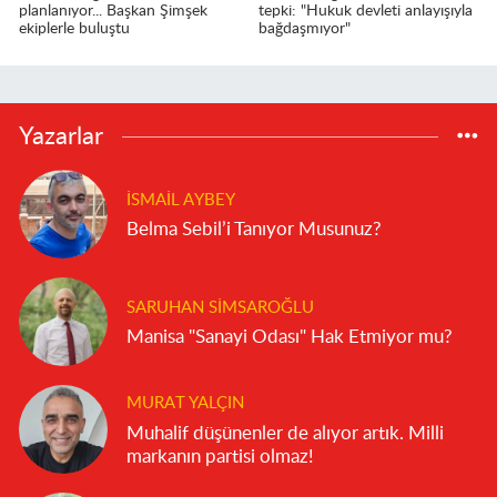
planlanıyor... Başkan Şimşek
tepki: "Hukuk devleti anlayışıyla
ekiplerle buluştu
bağdaşmıyor"
Yazarlar
İSMAIL AYBEY
Belma Sebil’i Tanıyor Musunuz?
SARUHAN SIMSAROĞLU
Manisa "Sanayi Odası" Hak Etmiyor mu?
MURAT YALÇIN
Muhalif düşünenler de alıyor artık. Milli
markanın partisi olmaz!