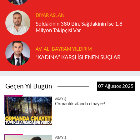
DIYAR ASLAN
Soldakinin 380 Bin, Sağdakinin İse 1.8
Milyon Takipçisi Var
AV. ALI BAYRAM YILDIRIM
“KADINA” KARŞI İŞLENEN SUÇLAR
Geçen Yıl Bugün
07 Ağustos 2025
ASAYIŞ
Ormanlık alanda cinayet!
ASAYIŞ