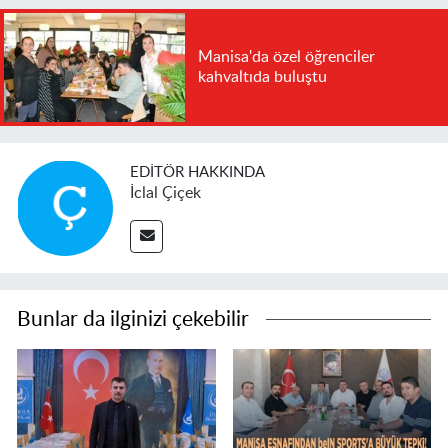
Manisa'da özel öğrenciler
kahvaltıda buluştu
EDITÖR HAKKINDA
İclal Çiçek
Bunlar da ilginizi çekebilir