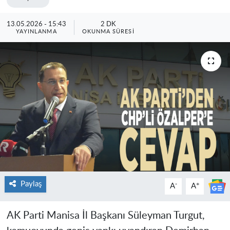
13.05.2026 - 15:43
2 DK
YAYINLANMA
OKUNMA SÜRESI
Paylaş
-
+
A
A
​AK Parti Manisa İl Başkanı Süleyman Turgut,