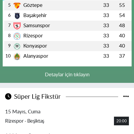
Göztepe
33
55
5
Başakşehir
33
54
6
Samsunspor
33
48
7
Rizespor
33
40
8
Konyaspor
33
40
9
Alanyaspor
33
37
10
Detaylar için tıklayın
Süper Lig Fikstür
15 Mayıs, Cuma
Rizespor - Beşiktaş
20:00