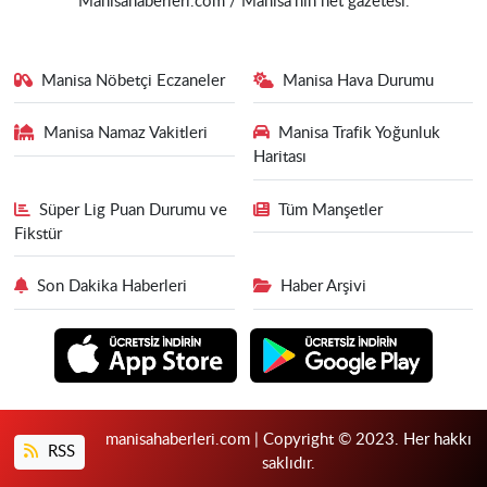
Manisahaberleri.com / Manisa'nın net gazetesi.
Manisa Nöbetçi Eczaneler
Manisa Hava Durumu
Manisa Namaz Vakitleri
Manisa Trafik Yoğunluk
Haritası
Süper Lig Puan Durumu ve
Tüm Manşetler
Fikstür
Son Dakika Haberleri
Haber Arşivi
manisahaberleri.com | Copyright © 2023. Her hakkı
RSS
saklıdır.