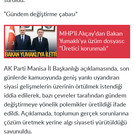
sürüldü.
“Gündem değiştirme çabası”
MHP'li Akçay'dan Bakan
Yumaklı'ya üzüm dosyası:
"Üretici korunmalı"
AK Parti Manisa İl Başkanlığı açıklamasında, son
günlerde kamuoyunda geniş yankı uyandıran
siyasi gelişmelerin üzerinin örtülmek istendiği
iddia edilerek, bazı çevreler tarafından gündem
değiştirmeye yönelik polemikler üretildiği ifade
edildi. Açıklamada, toplumun gerçek sorunlarına
çözüm üretmek yerine algı siyaseti yürütüldüğü
savunuldu.