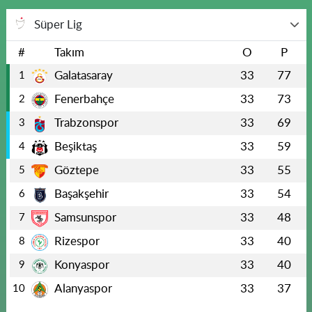
Süper Lig
#
Takım
O
P
Galatasaray
33
77
1
Fenerbahçe
33
73
2
Trabzonspor
33
69
3
Beşiktaş
33
59
4
Göztepe
33
55
5
Başakşehir
33
54
6
Samsunspor
33
48
7
Rizespor
33
40
8
Konyaspor
33
40
9
Alanyaspor
33
37
10