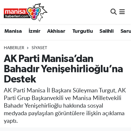
Manisa
Manisa Nöbetçi Eczaneler
Manisa
İzmir
Akhisar
Turgutlu
Salihli
Saru
İzmir
Manisa Hava Durumu
HABERLER
SIYASET
Akhisar
Manisa Namaz Vakitleri
AK Parti Manisa’dan
Bahadır Yenişehirlioğlu’na
Turgutlu
Manisa Trafik Yoğunluk Haritası
Destek
Salihli
Süper Lig Puan Durumu ve Fikstür
AK Parti Manisa İl Başkanı Süleyman Turgut, AK
Saruhanlı
Tüm Manşetler
Parti Grup Başkanvekili ve Manisa Milletvekili
Bahadır Yenişehirlioğlu hakkında sosyal
Soma
Son Dakika Haberleri
medyada paylaşılan görüntülere ilişkin açıklama
yaptı.
Resmi İlanlar
Haber Arşivi