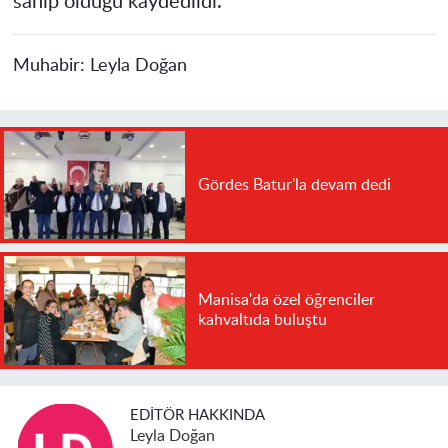
sahip olduğu kaydedildi.
Muhabir:
Leyla Doğan
Gördes Batur'la devam dedi
Manisa'da özel öğrenciler
kahvaltıda buluştu
EDITÖR HAKKINDA
Leyla Doğan