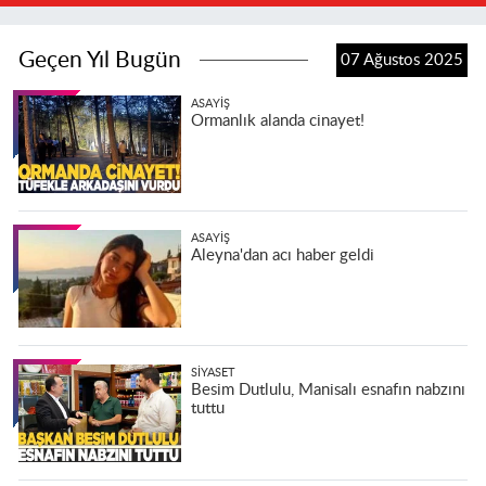
Geçen Yıl Bugün
07 Ağustos 2025
ASAYIŞ
Ormanlık alanda cinayet!
ASAYIŞ
Aleyna'dan acı haber geldi
SIYASET
Besim Dutlulu, Manisalı esnafın nabzını
tuttu