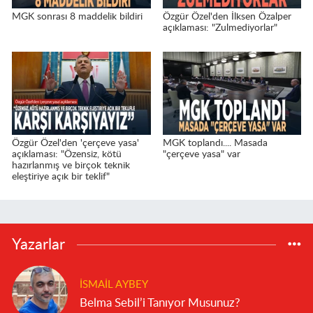
MGK sonrası 8 maddelik bildiri
Özgür Özel'den İlksen Özalper
açıklaması: "Zulmediyorlar"
Özgür Özel'den 'çerçeve yasa'
MGK toplandı.... Masada
açıklaması: "Özensiz, kötü
"çerçeve yasa" var
hazırlanmış ve birçok teknik
eleştiriye açık bir teklif"
Yazarlar
İSMAIL AYBEY
Belma Sebil’i Tanıyor Musunuz?