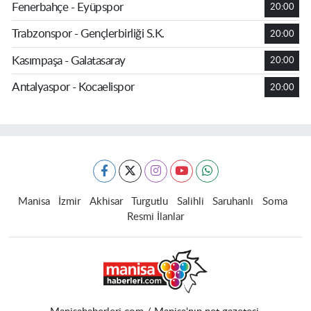
Fenerbahçe - Eyüpspor
20:00
Trabzonspor - Gençlerbirliği S.K.
20:00
Kasımpaşa - Galatasaray
20:00
Antalyaspor - Kocaelispor
20:00
Manisa
İzmir
Akhisar
Turgutlu
Salihli
Saruhanlı
Soma
Resmi İlanlar