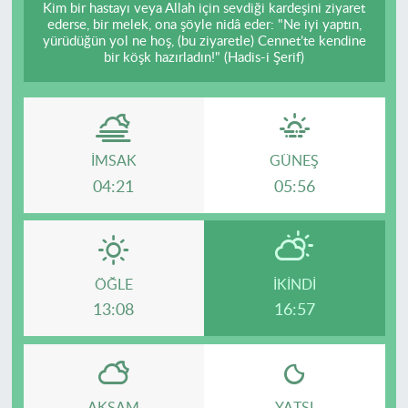
Kim bir hastayı veya Allah için sevdiği kardeşini ziyaret
ederse, bir melek, ona şöyle nidâ eder: "Ne iyi yaptın,
yürüdüğün yol ne hoş, (bu ziyaretle) Cennet’te kendine
bir köşk hazırladın!" (Hadis-i Şerif)
İMSAK
GÜNEŞ
04:21
05:56
ÖĞLE
İKINDI
13:08
16:57