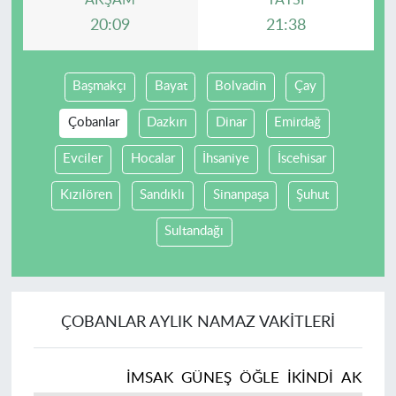
AKŞAM
YATSI
20:09
21:38
Başmakçı
Bayat
Bolvadin
Çay
Çobanlar
Dazkırı
Dinar
Emirdağ
Evciler
Hocalar
İhsaniye
İscehisar
Kızılören
Sandıklı
Sinanpaşa
Şuhut
Sultandağı
ÇOBANLAR AYLIK NAMAZ VAKITLERI
İMSAK
GÜNEŞ
ÖĞLE
İKINDI
AKŞAM