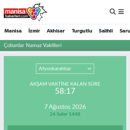
Manisa
Manisa Nöbetçi Eczaneler
Manisa
İzmir
Akhisar
Turgutlu
Salihli
Saru
İzmir
Manisa Hava Durumu
Çobanlar Namaz Vakitleri
Akhisar
Manisa Namaz Vakitleri
Turgutlu
Manisa Trafik Yoğunluk Haritası
Afyonkarahisar
Salihli
Süper Lig Puan Durumu ve Fikstür
AKŞAM VAKTİNE KALAN SÜRE
58:17
Saruhanlı
Tüm Manşetler
7 Ağustos 2026
Soma
Son Dakika Haberleri
24 Safer 1448
Resmi İlanlar
Haber Arşivi