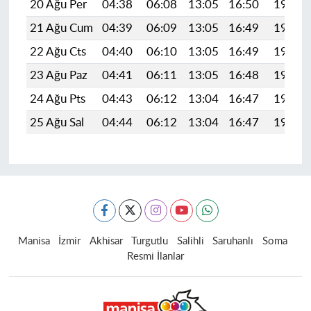
20 Ağu Per
04:38
06:08
13:05
16:50
19:53
21 Ağu Cum
04:39
06:09
13:05
16:49
19:51
22 Ağu Cts
04:40
06:10
13:05
16:49
19:50
23 Ağu Paz
04:41
06:11
13:05
16:48
19:49
24 Ağu Pts
04:43
06:12
13:04
16:47
19:47
25 Ağu Sal
04:44
06:12
13:04
16:47
19:46
Manisa
İzmir
Akhisar
Turgutlu
Salihli
Saruhanlı
Soma
Resmi İlanlar