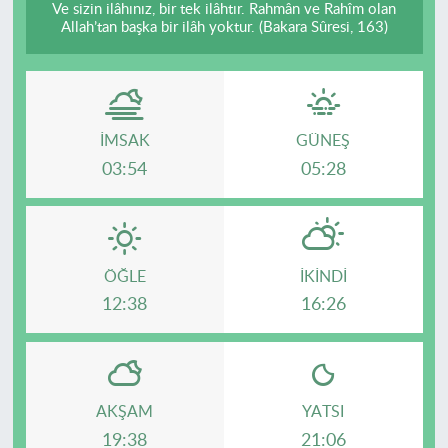
Ve sizin ilâhınız, bir tek ilâhtır. Rahmân ve Rahîm olan
Allah’tan başka bir ilâh yoktur. (Bakara Sûresi, 163)
İMSAK
GÜNEŞ
03:54
05:28
ÖĞLE
İKINDI
12:38
16:26
AKŞAM
YATSI
19:38
21:06