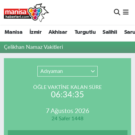
Manisa
Manisa Nöbetçi Eczaneler
Manisa
İzmir
Akhisar
Turgutlu
Salihli
Saru
İzmir
Manisa Hava Durumu
Çelikhan Namaz Vakitleri
Akhisar
Manisa Namaz Vakitleri
Turgutlu
Manisa Trafik Yoğunluk Haritası
Adıyaman
Salihli
Süper Lig Puan Durumu ve Fikstür
ÖĞLE VAKTİNE KALAN SÜRE
06:34:35
Saruhanlı
Tüm Manşetler
7 Ağustos 2026
Soma
Son Dakika Haberleri
24 Safer 1448
Resmi İlanlar
Haber Arşivi