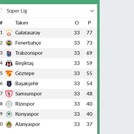
Süper Lig
#
Takım
O
P
Galatasaray
33
77
1
Fenerbahçe
33
73
2
Trabzonspor
33
69
3
Beşiktaş
33
59
4
Göztepe
33
55
5
Başakşehir
33
54
6
Samsunspor
33
48
7
Rizespor
33
40
8
Konyaspor
33
40
9
Alanyaspor
33
37
10