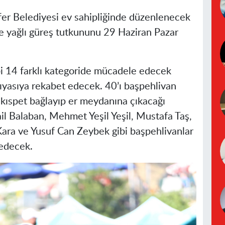
fer Belediyesi ev sahipliğinde düzenlenecek
rce yağlı güreş tutkununu 29 Haziran Pazar
ibi 14 farklı kategoride mücadele edecek
kıyasıya rekabet edecek. 40’ı başpehlivan
kıspet bağlayıp er meydanına çıkacağı
mail Balaban, Mehmet Yeşil Yeşil, Mustafa Taş,
ra ve Yusuf Can Zeybek gibi başpehlivanlar
 edecek.