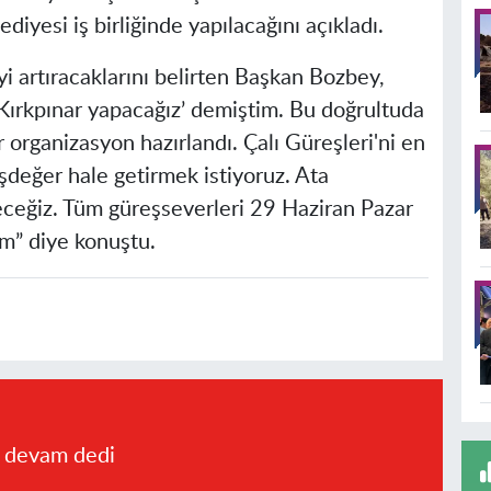
iyesi iş birliğinde yapılacağını açıkladı.
yi artıracaklarını belirten Başkan Bozbey,
 Kırkpınar yapacağız’ demiştim. Bu doğrultuda
r organizasyon hazırlandı. Çalı Güreşleri'ni en
eşdeğer hale getirmek istiyoruz. Ata
eğiz. Tüm güreşseverleri 29 Haziran Pazar
m” diye konuştu.
a devam dedi