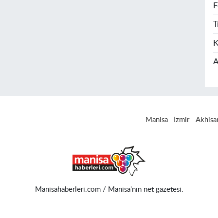
F
T
K
A
Manisa
İzmir
Akhisa
Manisahaberleri.com / Manisa'nın net gazetesi.