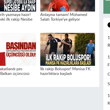
arih yazmaya hazır!
Anlaşma tamam! Mohamed
eki ilk rakip Nesibe
Salah Türkiye'ye geliyor
1
R
1
F
akatlandı pes
İlk rakip Boluspor! Manisa FK
 Balkan üçüncüsü
hazırlıklara başladı
G
S
1
K