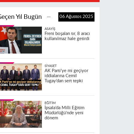
Geçen Yıl Bugün
06 Ağustos 2025
ASAYIŞ
Freni boşalan tır, 8 aracı
kullanılmaz hale getirdi
SIYASET
AK Parti’ye mi geçiyor
iddialarına Cemil
Tugay’dan sert tepki
EĞITIM
İpsala’da Milli Eğitim
Müdürlüğü’nde yeni
dönem