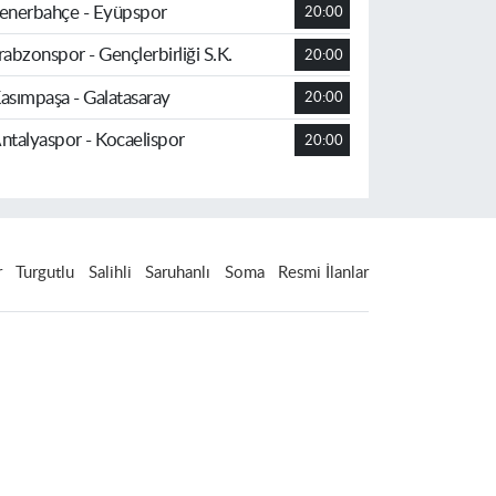
enerbahçe - Eyüpspor
20:00
rabzonspor - Gençlerbirliği S.K.
20:00
asımpaşa - Galatasaray
20:00
ntalyaspor - Kocaelispor
20:00
r
Turgutlu
Salihli
Saruhanlı
Soma
Resmi İlanlar