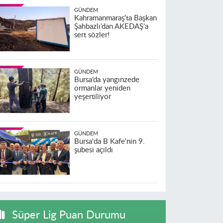
GÜNDEM
Kahramanmaraş'ta Başkan
Şahbazlı’dan AKEDAŞ’a
sert sözler!
GÜNDEM
Bursa’da yangınzede
ormanlar yeniden
yeşertiliyor
GÜNDEM
Bursa'da B Kafe'nin 9.
şubesi açıldı
Süper Lig Puan Durumu