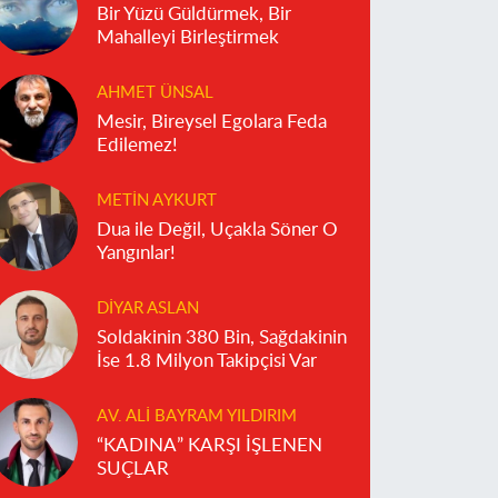
Bir Yüzü Güldürmek, Bir
Mahalleyi Birleştirmek
AHMET ÜNSAL
Mesir, Bireysel Egolara Feda
Edilemez!
METIN AYKURT
Dua ile Değil, Uçakla Söner O
Yangınlar!
DIYAR ASLAN
Soldakinin 380 Bin, Sağdakinin
İse 1.8 Milyon Takipçisi Var
AV. ALI BAYRAM YILDIRIM
“KADINA” KARŞI İŞLENEN
SUÇLAR