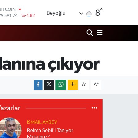
°
DOLAR
8
Beyoğlu
45,43620
%0.02
EURO
53,38690
%0.19
STERLİN
61,60380
%0.18
G.ALTIN
6862,09000
%0.19
anına çıkıyor
BİST100
14.598,00
%0
BITCOIN
79.591,74
%-1.82
-
+
A
A
azarlar
İSMAIL AYBEY
Belma Sebil’i Tanıyor
Musunuz?