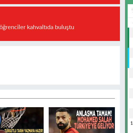
öğrenciler kahvaltıda buluştu