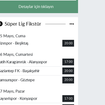
Detaylar için tıklayın
Süper Lig Fikstür
5 Mayıs, Cuma
izespor - Beşiktaş
20:00
6 Mayıs, Cumartesi
atih Karagümrük - Alanyaspor
17:00
aziantep FK - Başakşehir
20:00
amsunspor - Göztepe
20:00
7 Mayıs, Pazar
ayserispor - Konyaspor
17:00