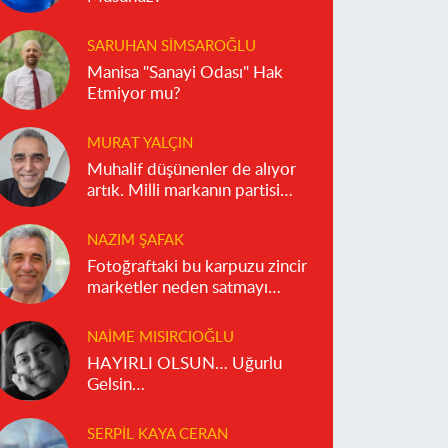
SARUHAN SIMSAROĞLU
Manisa "Sanayi Odası" Hak
Etmiyor mu?
MURAT YALÇIN
Muhalif düşünenler de alıyor
artık. Milli markanın partisi
olmaz!
NAZIM ŞAFAK
Fotoğraftaki bu karpuzu zincir
marketler neden satmayı
reddediyor?
NAIME MISIRCIOĞLU
HAYIRLI OLSUN… Uğurlu
Gelsin…
SERPIL KAYA CERAN