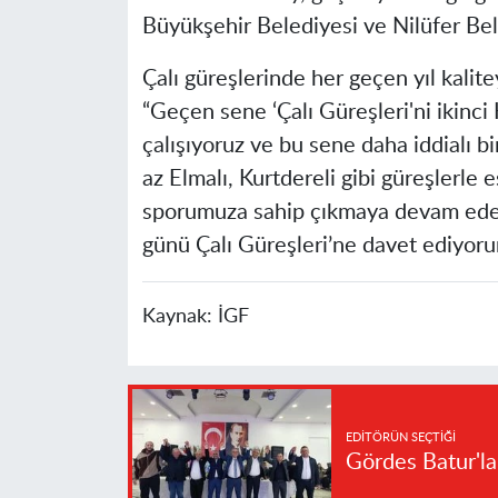
Büyükşehir Belediyesi ve Nilüfer Beled
Çalı güreşlerinde her geçen yıl kalite
“Geçen sene ‘Çalı Güreşleri'ni ikinci
çalışıyoruz ve bu sene daha iddialı bi
az Elmalı, Kurtdereli gibi güreşlerle 
sporumuza sahip çıkmaya devam edec
günü Çalı Güreşleri’ne davet ediyoru
Kaynak:
İGF
EDITÖRÜN SEÇTIĞI
Gördes Batur'l