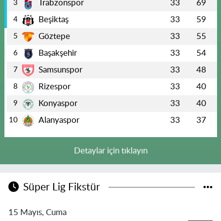
Trabzonspor
33
69
3
Beşiktaş
33
59
4
Göztepe
33
55
5
Başakşehir
33
54
6
Samsunspor
33
48
7
Rizespor
33
40
8
Konyaspor
33
40
9
Alanyaspor
33
37
10
Detaylar için tıklayın
Süper Lig Fikstür
15 Mayıs, Cuma