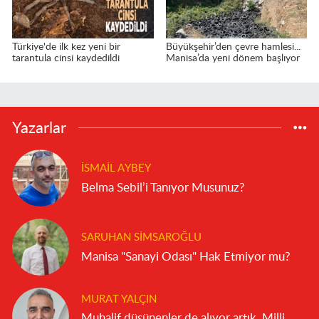
Türkiye'de ilk kez yeni bir
Büyükşehir’den çevre hamlesi...
tarantula cinsi kaydedildi
Manisa’da yeni dönem başlıyor
Yazarlar
İSMAIL AYBEY
Belma Sebil’i Tanıyor Musunuz?
SARUHAN SIMSAROĞLU
Manisa "Sanayi Odası" Hak Etmiyor mu?
MURAT YALÇIN
Muhalif düşünenler de alıyor artık. Milli