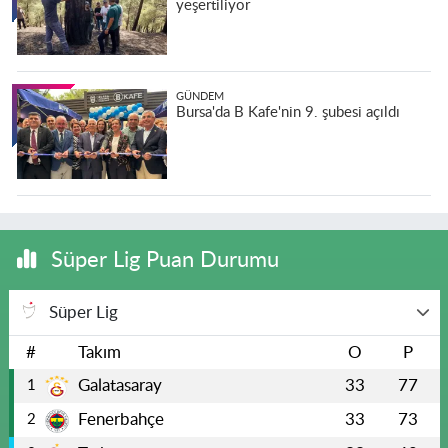
yeşertiliyor
GÜNDEM
Bursa'da B Kafe'nin 9. şubesi açıldı
Süper Lig Puan Durumu
Süper Lig
#
Takım
O
P
Galatasaray
33
77
1
Fenerbahçe
33
73
2