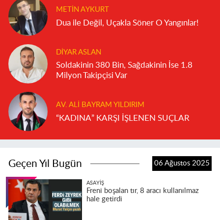
METIN AYKURT
Dua ile Değil, Uçakla Söner O Yangınlar!
DIYAR ASLAN
Soldakinin 380 Bin, Sağdakinin İse 1.8
Milyon Takipçisi Var
AV. ALI BAYRAM YILDIRIM
“KADINA” KARŞI İŞLENEN SUÇLAR
Geçen Yıl Bugün
06 Ağustos 2025
ASAYIŞ
Freni boşalan tır, 8 aracı kullanılmaz
hale getirdi