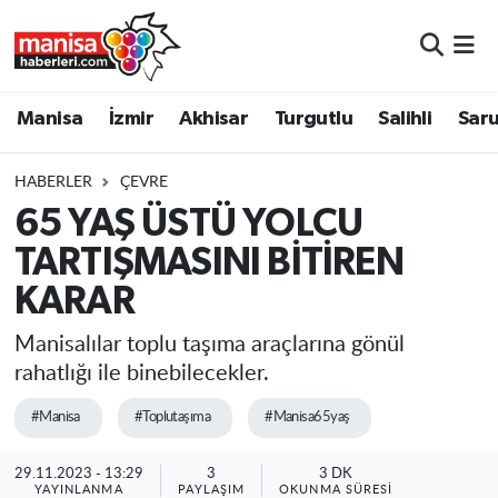
Manisa
Manisa Nöbetçi Eczaneler
Manisa
İzmir
Akhisar
Turgutlu
Salihli
Saru
İzmir
Manisa Hava Durumu
HABERLER
ÇEVRE
Akhisar
Manisa Namaz Vakitleri
65 YAŞ ÜSTÜ YOLCU
TARTIŞMASINI BİTİREN
Turgutlu
Manisa Trafik Yoğunluk Haritası
KARAR
Salihli
Süper Lig Puan Durumu ve Fikstür
Manisalılar toplu taşıma araçlarına gönül
Saruhanlı
Tüm Manşetler
rahatlığı ile binebilecekler.
#Manisa
#Toplutaşıma
#Manisa65yaş
Soma
Son Dakika Haberleri
29.11.2023 - 13:29
3
3 DK
Resmi İlanlar
Haber Arşivi
YAYINLANMA
PAYLAŞIM
OKUNMA SÜRESI