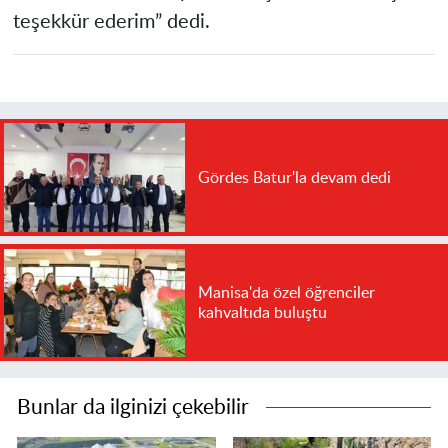
teşekkür ederim” dedi.
Gördes Batur'la devam dedi
Manisa'da özel öğrenciler
kahvaltıda buluştu
Bunlar da ilginizi çekebilir