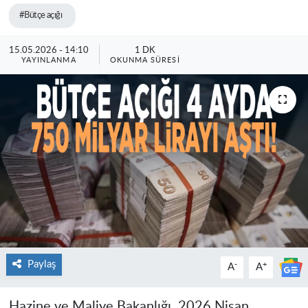
#Bütçe açığı
15.05.2026 - 14:10
1 DK
YAYINLANMA
OKUNMA SÜRESI
Paylaş
-
+
A
A
Hazine ve Maliye Bakanlığı, 2026 Nisan