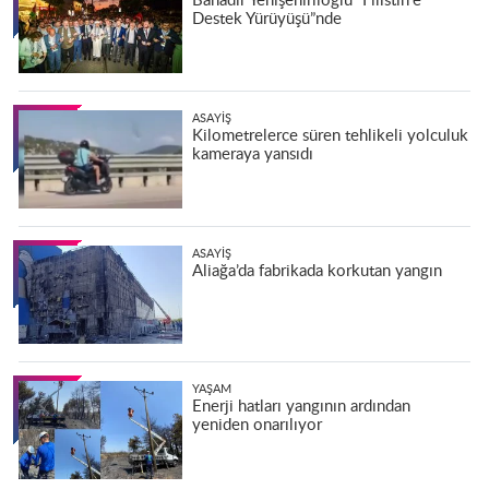
Bahadır Yenişehirlioğlu “Filistin’e
Destek Yürüyüşü”nde
ASAYIŞ
Kilometrelerce süren tehlikeli yolculuk
kameraya yansıdı
ASAYIŞ
Aliağa’da fabrikada korkutan yangın
YAŞAM
Enerji hatları yangının ardından
yeniden onarılıyor