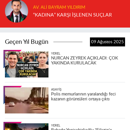
AV. ALI BAYRAM YILDIRIM
“KADINA” KARŞI İŞLENEN SUÇLAR
Geçen Yıl Bugün
09 Ağustos 2025
YEREL
NURCAN ZEYREK AÇIKLADI: ÇOK
YAKINDA KURULACAK
ASAYIŞ
Polis memurlarının yaralandığı feci
kazanın görüntüleri ortaya çıktı
YEREL