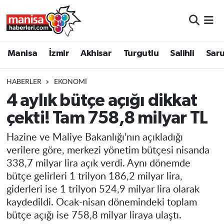
Manisa
Manisa Nöbetçi Eczaneler
Manisa
İzmir
Akhisar
Turgutlu
Salihli
Saru
İzmir
Manisa Hava Durumu
HABERLER
EKONOMI
Akhisar
Manisa Namaz Vakitleri
4 aylık bütçe açığı dikkat
çekti! Tam 758,8 milyar TL
Turgutlu
Manisa Trafik Yoğunluk Haritası
Hazine ve Maliye Bakanlığı’nın açıkladığı
Salihli
Süper Lig Puan Durumu ve Fikstür
verilere göre, merkezi yönetim bütçesi nisanda
338,7 milyar lira açık verdi. Aynı dönemde
Saruhanlı
Tüm Manşetler
bütçe gelirleri 1 trilyon 186,2 milyar lira,
giderleri ise 1 trilyon 524,9 milyar lira olarak
Soma
Son Dakika Haberleri
kaydedildi. Ocak-nisan dönemindeki toplam
bütçe açığı ise 758,8 milyar liraya ulaştı.
Resmi İlanlar
Haber Arşivi