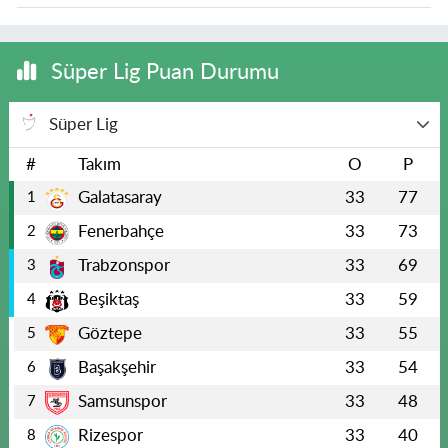
Süper Lig Puan Durumu
Süper Lig
#
Takım
O
P
Galatasaray
33
77
1
Fenerbahçe
33
73
2
Trabzonspor
33
69
3
Beşiktaş
33
59
4
Göztepe
33
55
5
Başakşehir
33
54
6
Samsunspor
33
48
7
Rizespor
33
40
8