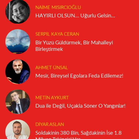
NAIME MISIRCIOĞLU
HAYIRLI OLSUN… Uğurlu Gelsin…
SERPIL KAYA CERAN
Bir Yüzü Güldürmek, Bir Mahalleyi
Birleştirmek
AHMET ÜNSAL
Mesir, Bireysel Egolara Feda Edilemez!
METIN AYKURT
Dua ile Değil, Uçakla Söner O Yangınlar!
DIYAR ASLAN
Soldakinin 380 Bin, Sağdakinin İse 1.8