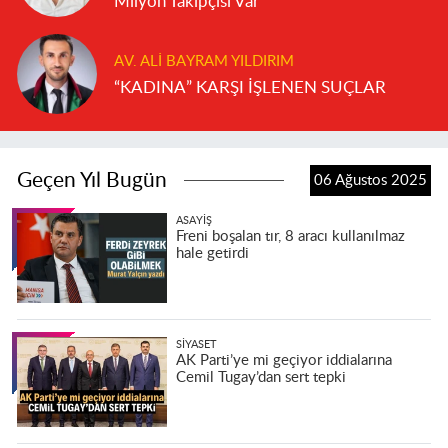
Milyon Takipçisi Var
AV. ALI BAYRAM YILDIRIM
“KADINA” KARŞI İŞLENEN SUÇLAR
Geçen Yıl Bugün
06 Ağustos 2025
ASAYIŞ
Freni boşalan tır, 8 aracı kullanılmaz
hale getirdi
SIYASET
AK Parti’ye mi geçiyor iddialarına
Cemil Tugay’dan sert tepki