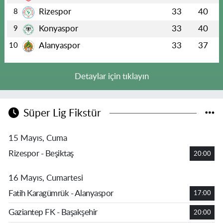
Rizespor
33
40
8
Konyaspor
33
40
9
Alanyaspor
33
37
10
Detaylar için tıklayın
Süper Lig Fikstür
15 Mayıs, Cuma
Rizespor - Beşiktaş
20:00
16 Mayıs, Cumartesi
Fatih Karagümrük - Alanyaspor
17:00
Gaziantep FK - Başakşehir
20:00