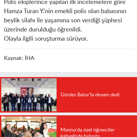
Polis ekiplerince yapılan ilk incelemelere göre
Hamza Turan Y.'nin emekli polis olan babasının
beylik silahı ile yaşamına son verdiği şüphesi
üzerinde durulduğu öğrenildi.
Olayla ilgili soruşturma sürüyor.
Kaynak:
İHA
Gördes Batur'la devam dedi
Manisa'da özel öğrenciler
kahvaltıda buluştu