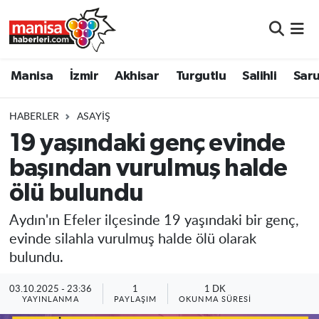
Manisa
Manisa Nöbetçi Eczaneler
Manisa
İzmir
Akhisar
Turgutlu
Salihli
Saru
İzmir
Manisa Hava Durumu
HABERLER
ASAYIŞ
Akhisar
Manisa Namaz Vakitleri
19 yaşındaki genç evinde
başından vurulmuş halde
Turgutlu
Manisa Trafik Yoğunluk Haritası
ölü bulundu
Salihli
Süper Lig Puan Durumu ve Fikstür
Aydın'ın Efeler ilçesinde 19 yaşındaki bir genç,
Saruhanlı
Tüm Manşetler
evinde silahla vurulmuş halde ölü olarak
bulundu.
Soma
Son Dakika Haberleri
03.10.2025 - 23:36
1
1 DK
YAYINLANMA
PAYLAŞIM
OKUNMA SÜRESI
Resmi İlanlar
Haber Arşivi