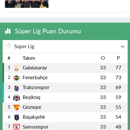
Süper Lig Puan Durumu
Süper Lig
#
Takım
O
P
Galatasaray
33
77
1
Fenerbahçe
33
73
2
Trabzonspor
33
69
3
Beşiktaş
33
59
4
Göztepe
33
55
5
Başakşehir
33
54
6
Samsunspor
33
48
7