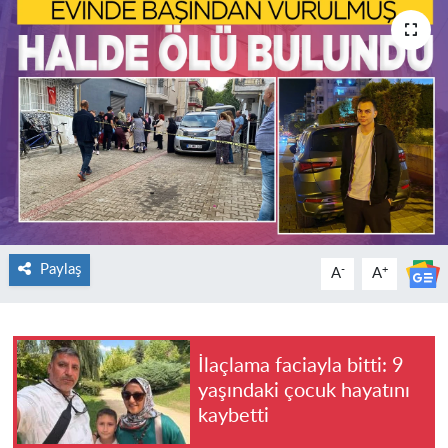
Paylaş
-
+
A
A
İlaçlama faciayla bitti: 9
yaşındaki çocuk hayatını
kaybetti