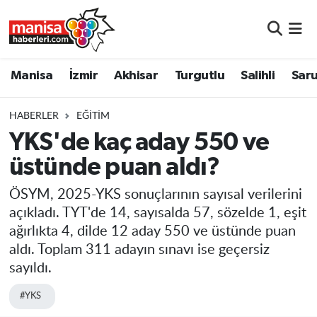
Manisa
Manisa Nöbetçi Eczaneler
Manisa
İzmir
Akhisar
Turgutlu
Salihli
Saru
İzmir
Manisa Hava Durumu
HABERLER
EĞITIM
Akhisar
Manisa Namaz Vakitleri
YKS'de kaç aday 550 ve
üstünde puan aldı?
Turgutlu
Manisa Trafik Yoğunluk Haritası
ÖSYM, 2025-YKS sonuçlarının sayısal verilerini
Salihli
Süper Lig Puan Durumu ve Fikstür
açıkladı. TYT'de 14, sayısalda 57, sözelde 1, eşit
ağırlıkta 4, dilde 12 aday 550 ve üstünde puan
Saruhanlı
Tüm Manşetler
aldı. Toplam 311 adayın sınavı ise geçersiz
sayıldı.
Soma
Son Dakika Haberleri
#YKS
Resmi İlanlar
Haber Arşivi