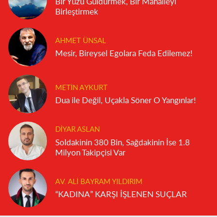
Bir Yüzü Güldürmek, Bir Mahalleyi
Birleştirmek
AHMET ÜNSAL
Mesir, Bireysel Egolara Feda Edilemez!
METIN AYKURT
Dua ile Değil, Uçakla Söner O Yangınlar!
DIYAR ASLAN
Soldakinin 380 Bin, Sağdakinin İse 1.8
Milyon Takipçisi Var
AV. ALI BAYRAM YILDIRIM
“KADINA” KARŞI İŞLENEN SUÇLAR