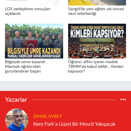
LGS yerleştirme sonuçları
Sarıgöl’de yeni eğitim yılı öncesi
açıklandı
okul seferberliği
Bilgisiyle umre kazandı...
Öğrenci affını içeren madde
Manisalı öğrenciden
TBMM'de kabul edildi... Kimleri
gururlandıran başarı
kapsıyor?
Yazarlar
İSMAIL AYBEY
Kent Park’a Güzel Bir Mescit Yakışacak