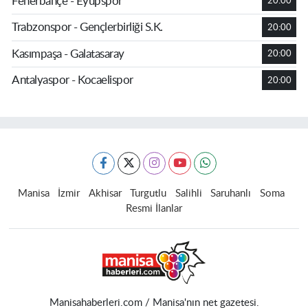
Fenerbahçe - Eyüpspor
20:00
Trabzonspor - Gençlerbirliği S.K.
20:00
Kasımpaşa - Galatasaray
20:00
Antalyaspor - Kocaelispor
20:00
Manisa
İzmir
Akhisar
Turgutlu
Salihli
Saruhanlı
Soma
Resmi İlanlar
Manisahaberleri.com / Manisa'nın net gazetesi.