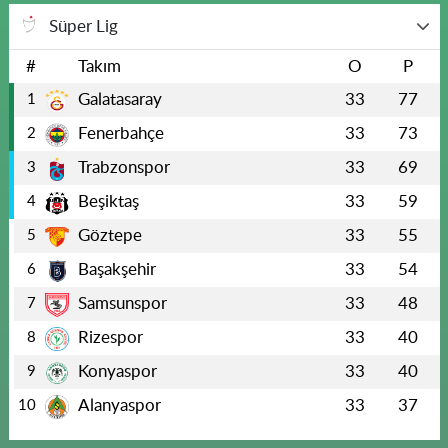
Süper Lig
#
Takım
O
P
Galatasaray
33
77
1
Fenerbahçe
33
73
2
Trabzonspor
33
69
3
Beşiktaş
33
59
4
Göztepe
33
55
5
Başakşehir
33
54
6
Samsunspor
33
48
7
Rizespor
33
40
8
Konyaspor
33
40
9
Alanyaspor
33
37
10