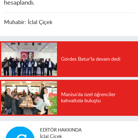
hesaplandı.
Muhabir:
İclal Çiçek
Gördes Batur'la devam dedi
Manisa'da özel öğrenciler
kahvaltıda buluştu
EDITÖR HAKKINDA
İclal Çiçek