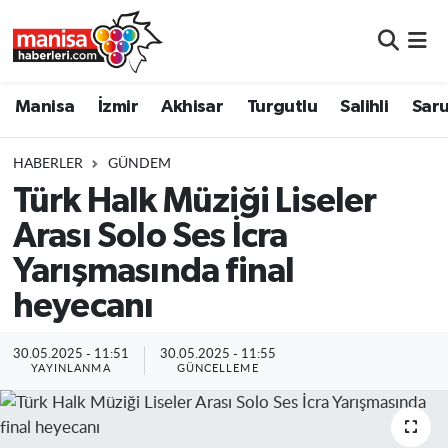
Manisa
Manisa Nöbetçi Eczaneler
Manisa
İzmir
Akhisar
Turgutlu
Salihli
Saru
İzmir
Manisa Hava Durumu
HABERLER
GÜNDEM
Akhisar
Manisa Namaz Vakitleri
Türk Halk Müziği Liseler
Arası Solo Ses İcra
Turgutlu
Manisa Trafik Yoğunluk Haritası
Yarışmasında final
Salihli
Süper Lig Puan Durumu ve Fikstür
heyecanı
Saruhanlı
Tüm Manşetler
30.05.2025 - 11:51
30.05.2025 - 11:55
YAYINLANMA
GÜNCELLEME
Soma
Son Dakika Haberleri
Resmi İlanlar
Haber Arşivi