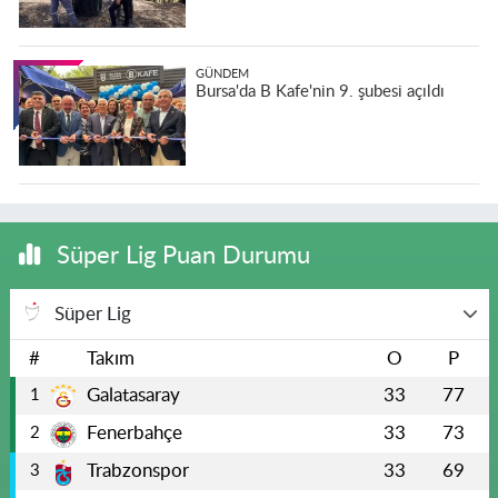
GÜNDEM
Bursa'da B Kafe'nin 9. şubesi açıldı
Süper Lig Puan Durumu
Süper Lig
#
Takım
O
P
Galatasaray
33
77
1
Fenerbahçe
33
73
2
Trabzonspor
33
69
3