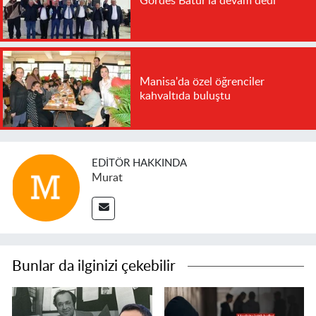
Gördes Batur'la devam dedi
Manisa'da özel öğrenciler
kahvaltıda buluştu
EDITÖR HAKKINDA
Murat
Bunlar da ilginizi çekebilir