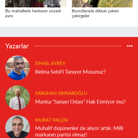
Bu mahallede herkesin soyadı
Boyutlarıyla dikkat çeken
aynı
çekirgeler
Yazarlar
İSMAIL AYBEY
Belma Sebil’i Tanıyor Musunuz?
SARUHAN SIMSAROĞLU
Manisa "Sanayi Odası" Hak Etmiyor mu?
MURAT YALÇIN
Muhalif düşünenler de alıyor artık. Milli
markanın partisi olmaz!