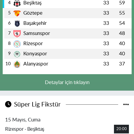
Beşiktaş
33
59
4
Göztepe
33
55
5
Başakşehir
33
54
6
Samsunspor
33
48
7
Rizespor
33
40
8
Konyaspor
33
40
9
Alanyaspor
33
37
10
Detaylar için tıklayın
Süper Lig Fikstür
15 Mayıs, Cuma
Rizespor - Beşiktaş
20:00