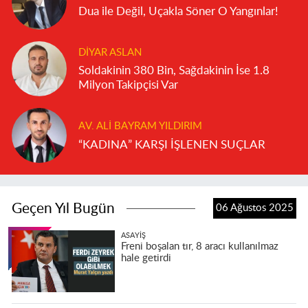
Dua ile Değil, Uçakla Söner O Yangınlar!
DIYAR ASLAN
Soldakinin 380 Bin, Sağdakinin İse 1.8
Milyon Takipçisi Var
AV. ALI BAYRAM YILDIRIM
“KADINA” KARŞI İŞLENEN SUÇLAR
Geçen Yıl Bugün
06 Ağustos 2025
ASAYIŞ
Freni boşalan tır, 8 aracı kullanılmaz
hale getirdi