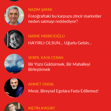
NAZIM ŞAFAK
Fotoğraftaki bu karpuzu zincir marketler
neden satmayı reddediyor?
NAIME MISIRCIOĞLU
HAYIRLI OLSUN… Uğurlu Gelsin…
SERPIL KAYA CERAN
Bir Yüzü Güldürmek, Bir Mahalleyi
Birleştirmek
AHMET ÜNSAL
Mesir, Bireysel Egolara Feda Edilemez!
METIN AYKURT