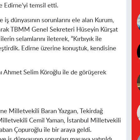
 Edirne’yi temsil etti.
ve iş dünyasının sorunlarını ele alan Kurum,
 olarak TBMM Genel Sekreteri Hüseyin Kürşat
lerin selamlarını ileterek, “Kırbıyık ile
ştirdik. Edirne üzerine konuştuk, kendisine
 Ahmet Selim Köroğlu ile de görüşerek
e Milletvekili Baran Yazgan, Tekirdağ
lletvekili Cemil Yaman, İstanbul Milletvekili
aban Çopuroğlu ile bir araya geldi.
 iş dünyasının sorunları masaya yatırıldı.