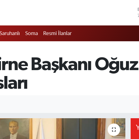
Saruhanlı
Soma
Resmi İlanlar
rne Başkanı Oğu
ları
Y