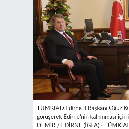
TÜMKİAD Edirne İl Başkanı Oğuz Kur
görüşerek Edirne’nin kalkınması için iş
DEMİR / EDİRNE (İGFA) -
TÜMKİAD E