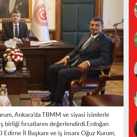
um, Ankara’da TBMM ve siyasi isimlerle
 birliği fırsatlarını değerlendirdi.
Erdoğan
dirne İl Başkanı ve iş insanı Oğuz Kurum,