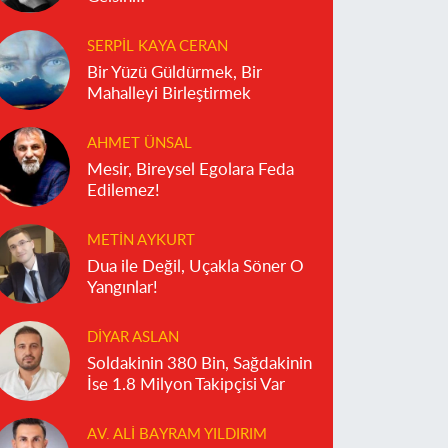
SERPIL KAYA CERAN
Bir Yüzü Güldürmek, Bir
Mahalleyi Birleştirmek
AHMET ÜNSAL
Mesir, Bireysel Egolara Feda
Edilemez!
METIN AYKURT
Dua ile Değil, Uçakla Söner O
Yangınlar!
DIYAR ASLAN
Soldakinin 380 Bin, Sağdakinin
İse 1.8 Milyon Takipçisi Var
AV. ALI BAYRAM YILDIRIM