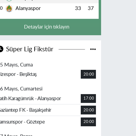
Alanyaspor
33
37
10
Detaylar için tıklayın
Süper Lig Fikstür
5 Mayıs, Cuma
izespor - Beşiktaş
20:00
6 Mayıs, Cumartesi
atih Karagümrük - Alanyaspor
17:00
aziantep FK - Başakşehir
20:00
amsunspor - Göztepe
20:00