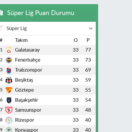
Süper Lig Puan Durumu
Süper Lig
#
Takım
O
P
Galatasaray
33
77
1
Fenerbahçe
33
73
2
Trabzonspor
33
69
3
Beşiktaş
33
59
4
Göztepe
33
55
5
Başakşehir
33
54
6
Samsunspor
33
48
7
Rizespor
33
40
8
Konyaspor
33
40
9