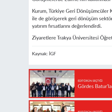
Kurum, Türkiye Geri Dönüşümcüler 
ile de görüşerek geri dönüşüm sektö
yatırım fırsatlarını değerlendirdi.
Ziyaretlere Trakya Üniversitesi Öğret
Kaynak:
İGF
EDITÖRÜN SEÇTIĞI
Gördes Batur'l