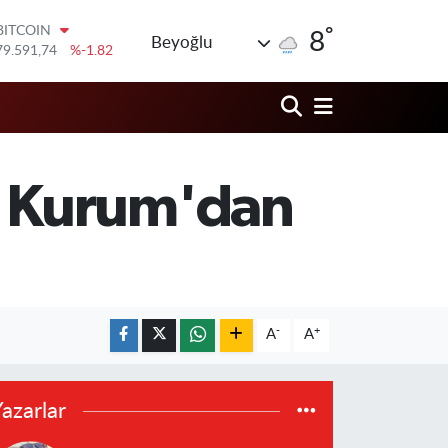
BITCOIN
79.591,74
%-1.82
°
8
Beyoğlu
DOLAR
45,43620
%0.02
EURO
53,38690
%0.19
STERLİN
61,60380
%0.18
G.ALTIN
6862,09000
%0.19
z Kurum'dan
BİST100
14.598,00
%0
-
+
A
A
azarlar