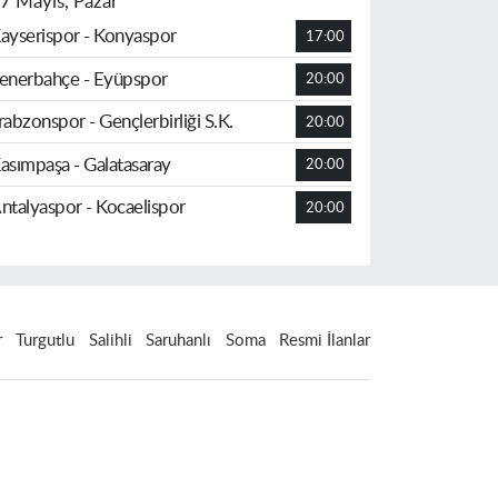
7 Mayıs, Pazar
ayserispor - Konyaspor
17:00
enerbahçe - Eyüpspor
20:00
rabzonspor - Gençlerbirliği S.K.
20:00
asımpaşa - Galatasaray
20:00
ntalyaspor - Kocaelispor
20:00
r
Turgutlu
Salihli
Saruhanlı
Soma
Resmi İlanlar