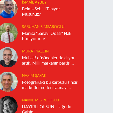
İSMAIL AYBEY
Belma Sebil’i Tanıyor
Musunuz?
SARUHAN SIMSAROĞLU
Manisa "Sanayi Odası" Hak
Etmiyor mu?
MURAT YALÇIN
Muhalif düşünenler de alıyor
artık. Milli markanın partisi
olmaz!
NAZIM ŞAFAK
Fotoğraftaki bu karpuzu zincir
marketler neden satmayı
reddediyor?
NAIME MISIRCIOĞLU
HAYIRLI OLSUN… Uğurlu
Gelsin…