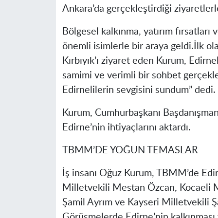
Ankara’da gerçekleştirdiği ziyaretlerle
Bölgesel kalkınma, yatırım fırsatları 
önemli isimlerle bir araya geldi.İlk
Kırbıyık’ı ziyaret eden Kurum, Edirneli
samimi ve verimli bir sohbet gerçekle
Edirnelilerin sevgisini sundum” dedi.
Kurum, Cumhurbaşkanı Başdanışmanı
Edirne’nin ihtiyaçlarını aktardı.
TBMM’DE YOĞUN TEMASLAR
İş insanı Oğuz Kurum, TBMM’de Edirn
Milletvekili Mestan Özcan, Kocaeli Mi
Şamil Ayrım ve Kayseri Milletvekili Ş
Görüşmelerde Edirne’nin kalkınması ve