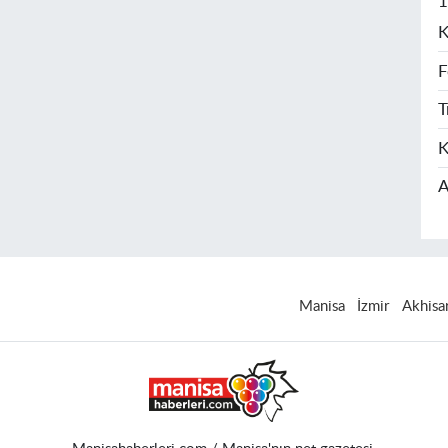
1
K
F
T
K
A
Manisa
İzmir
Akhisa