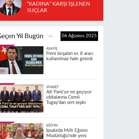
“KADINA” KARŞI İŞLENEN
SUÇLAR
Geçen Yıl Bugün
06 Ağustos 2025
ASAYIŞ
Freni boşalan tır, 8 aracı
kullanılmaz hale getirdi
SIYASET
AK Parti’ye mi geçiyor
iddialarına Cemil
Tugay’dan sert tepki
EĞITIM
İpsala’da Milli Eğitim
Müdürlüğü’nde yeni