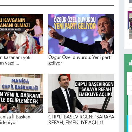
n kazananı yok!
Özgür Özel duyurdu: Yeni parti
n yazdı...
geliyor
nisa İl Başkanı
CHP’Lİ BAŞEVİRGEN: "SARAYA
irleniyor
REFAH, EMEKLİYE AÇLIK!