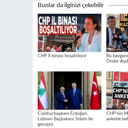
Bunlar da ilginizi çekebilir
CHP İl binası boşaltılıyor
Bu kavganı
Önder Aydı
Cumhurbaşkanı Erdoğan,
CHP'nin Ma
Lübnan Başbakanı Selam ile
anketle bel
görüştü