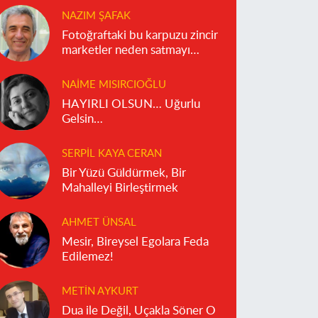
NAZIM ŞAFAK
Fotoğraftaki bu karpuzu zincir
marketler neden satmayı
reddediyor?
NAIME MISIRCIOĞLU
HAYIRLI OLSUN… Uğurlu
Gelsin…
SERPIL KAYA CERAN
Bir Yüzü Güldürmek, Bir
Mahalleyi Birleştirmek
AHMET ÜNSAL
Mesir, Bireysel Egolara Feda
Edilemez!
METIN AYKURT
Dua ile Değil, Uçakla Söner O