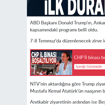
ABD Başkanı Donald Trump'ın, Ankar
kapsamındaki programı belli oldu.
7-8 Temmuz'da düzenlenecek zirve i
CHP İl binası bo
İçeriği Görüntüle
NTV'nin aktardığına göre Trump ziya
Mustafa Kemal Atatürk'ün naaşının b
Anıtkabir ziyaretinin ardından ise 