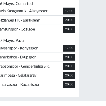
6 Mayıs, Cumartesi
atih Karagümrük - Alanyaspor
17:00
aziantep FK - Başakşehir
20:00
amsunspor - Göztepe
20:00
7 Mayıs, Pazar
ayserispor - Konyaspor
17:00
enerbahçe - Eyüpspor
20:00
rabzonspor - Gençlerbirliği S.K.
20:00
asımpaşa - Galatasaray
20:00
ntalyaspor - Kocaelispor
20:00