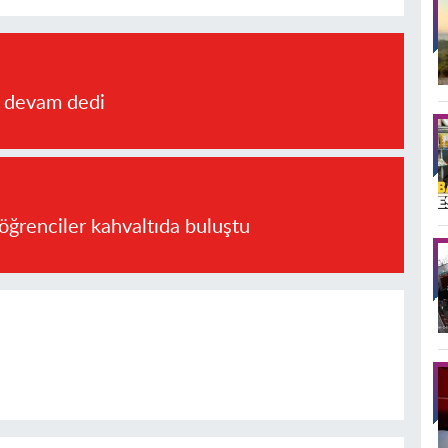
a devam dedi
öğrenciler kahvaltıda buluştu