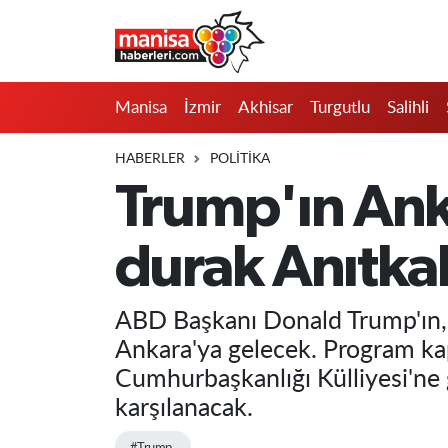
Manisa
Manisa Nöbetçi Eczaneler
Manisa
İzmir
Akhisar
Turgutlu
Salihli
İzmir
Manisa Hava Durumu
HABERLER
POLITIKA
Akhisar
Manisa Namaz Vakitleri
Trump'ın Anka
Turgutlu
Manisa Trafik Yoğunluk Haritası
durak Anıtka
Salihli
Süper Lig Puan Durumu ve Fikstür
ABD Başkanı Donald Trump'ın,
Saruhanlı
Tüm Manşetler
Ankara'ya gelecek. Program kap
Cumhurbaşkanlığı Külliyesi'ne
Soma
Son Dakika Haberleri
karşılanacak.
Resmi İlanlar
Haber Arşivi