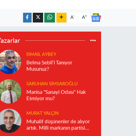
-
+
A
A
azarlar
İSMAIL AYBEY
Belma Sebil’i Tanıyor
Musunuz?
SARUHAN SIMSAROĞLU
Manisa "Sanayi Odası" Hak
Etmiyor mu?
MURAT YALÇIN
Muhalif düşünenler de alıyor
artık. Milli markanın partisi
olmaz!