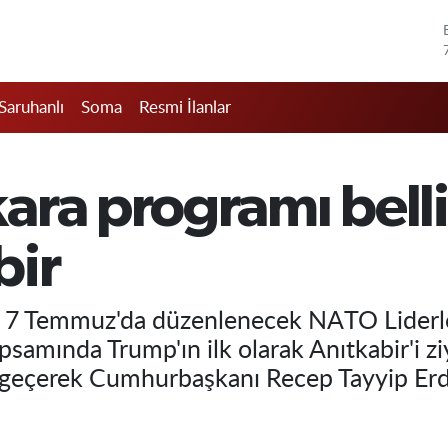
Saruhanlı
Soma
Resmi İlanlar
ra programı belli 
bir
 7 Temmuz'da düzenlenecek NATO Liderle
samında Trump'ın ilk olarak Anıtkabir'i zi
 geçerek Cumhurbaşkanı Recep Tayyip Erd