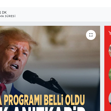
1 DK
A SÜRESI
Y