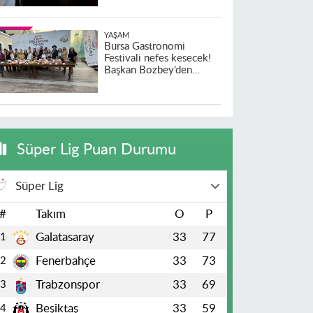
YAŞAM
Bursa Gastronomi
Festivali nefes kesecek!
Başkan Bozbey’den
heyecanlandıran açıklama
Süper Lig Puan Durumu
Süper Lig
#
Takım
O
P
Galatasaray
33
77
1
Fenerbahçe
33
73
2
Trabzonspor
33
69
3
Beşiktaş
33
59
4