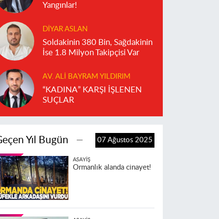
Yangınlar!
DIYAR ASLAN
Soldakinin 380 Bin, Sağdakinin
İse 1.8 Milyon Takipçisi Var
AV. ALI BAYRAM YILDIRIM
“KADINA” KARŞI İŞLENEN
SUÇLAR
Geçen Yıl Bugün
07 Ağustos 2025
ASAYIŞ
Ormanlık alanda cinayet!