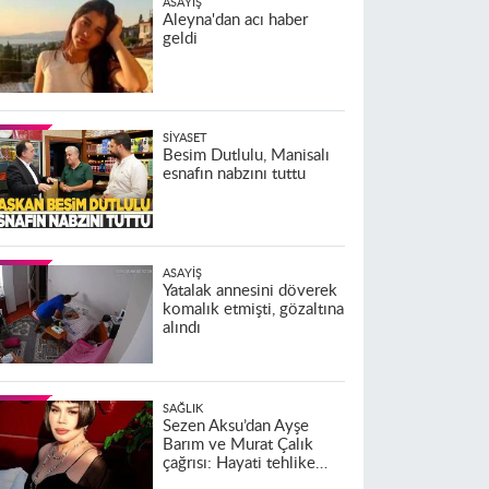
ASAYIŞ
Aleyna'dan acı haber
geldi
SIYASET
Besim Dutlulu, Manisalı
esnafın nabzını tuttu
ASAYIŞ
Yatalak annesini döverek
komalık etmişti, gözaltına
alındı
SAĞLIK
Sezen Aksu’dan Ayşe
Barım ve Murat Çalık
çağrısı: Hayati tehlike
altındalar