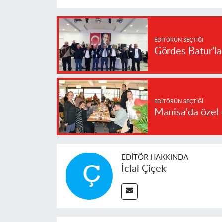
EDITÖRÜN SEÇTIĞI
Gördes Batur'l
EDITÖRÜN SEÇTIĞI
Manisa'da özel 
EDITÖR HAKKINDA
İclal Çiçek