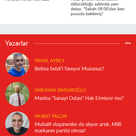
öldürüldüğü saldırıda yeni
detay: "Sabah 09.00'dan beri
pusuda beklemiş"
Yazarlar
İSMAIL AYBEY
Belma Sebil’i Tanıyor Musunuz?
SARUHAN SIMSAROĞLU
Manisa "Sanayi Odası" Hak Etmiyor mu?
MURAT YALÇIN
Muhalif düşünenler de alıyor artık. Milli
markanın partisi olmaz!