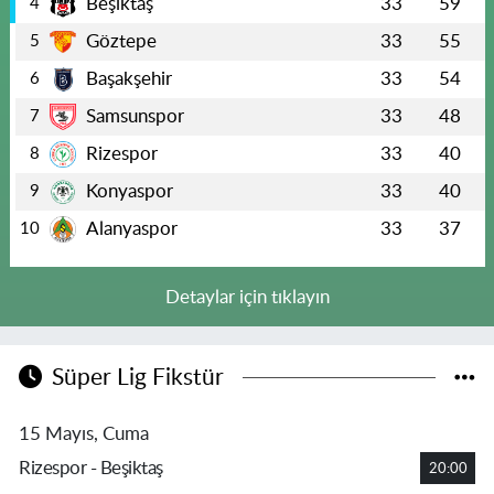
Beşiktaş
33
59
4
Göztepe
33
55
5
Başakşehir
33
54
6
Samsunspor
33
48
7
Rizespor
33
40
8
Konyaspor
33
40
9
Alanyaspor
33
37
10
Detaylar için tıklayın
Süper Lig Fikstür
15 Mayıs, Cuma
Rizespor - Beşiktaş
20:00