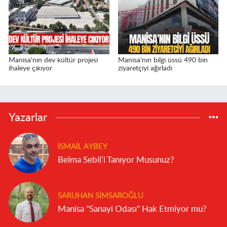
Manisa'nın dev kültür projesi
Manisa'nın bilgi üssü 490 bin
ihaleye çıkıyor
ziyaretçiyi ağırladı
Yazarlar
İSMAIL AYBEY
Belma Sebil’i Tanıyor Musunuz?
SARUHAN SIMSAROĞLU
Manisa "Sanayi Odası" Hak Etmiyor mu?