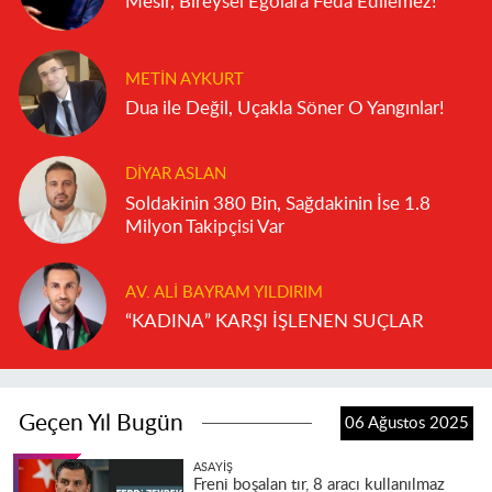
Mesir, Bireysel Egolara Feda Edilemez!
METIN AYKURT
Dua ile Değil, Uçakla Söner O Yangınlar!
DIYAR ASLAN
Soldakinin 380 Bin, Sağdakinin İse 1.8
Milyon Takipçisi Var
AV. ALI BAYRAM YILDIRIM
“KADINA” KARŞI İŞLENEN SUÇLAR
Geçen Yıl Bugün
06 Ağustos 2025
ASAYIŞ
Freni boşalan tır, 8 aracı kullanılmaz