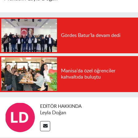
Gördes Batur'la devam dedi
Manisa'da özel öğrenciler
kahvaltıda buluştu
EDITÖR HAKKINDA
Leyla Doğan