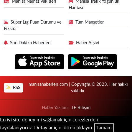
Manisa Namaz Vakitleri
Manisa Trafik Yoğunluk
Haritası
Süper Lig Puan Durumu ve
Tüm Manşetler
Fikstür
Son Dakika Haberleri
Haber Arşivi
manisahaberleri.com | Copyright © 2023. Her hakkı
RSS
saklıdır.
Haber Yazılımı:
TE Bilişim
En iyi site deneyimi sağlamak için çerezlerden
faydalanıyoruz. Detaylar için lütfen tıklayın.
Tamam