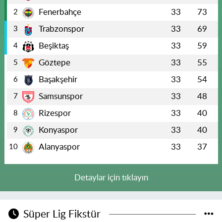
Fenerbahçe
33
73
2
Trabzonspor
33
69
3
Beşiktaş
33
59
4
Göztepe
33
55
5
Başakşehir
33
54
6
Samsunspor
33
48
7
Rizespor
33
40
8
Konyaspor
33
40
9
Alanyaspor
33
37
10
Detaylar için tıklayın
Süper Lig Fikstür