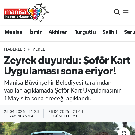
Manisa
Manisa Nöbetçi Eczaneler
Manisa
İzmir
Akhisar
Turgutlu
Salihli
Saru
İzmir
Manisa Hava Durumu
HABERLER
YEREL
Akhisar
Manisa Namaz Vakitleri
Zeyrek duyurdu: Şoför Kart
Uygulaması sona eriyor!
Turgutlu
Manisa Trafik Yoğunluk Haritası
Manisa Büyükşehir Belediyesi tarafından
Salihli
Süper Lig Puan Durumu ve Fikstür
yapılan açıklamada Şoför Kart Uygulamasının
1Mayıs'ta sona ereceği açıklandı.
Saruhanlı
Tüm Manşetler
28.04.2025 - 21:23
28.04.2025 - 21:44
Soma
Son Dakika Haberleri
YAYINLANMA
GÜNCELLEME
Resmi İlanlar
Haber Arşivi