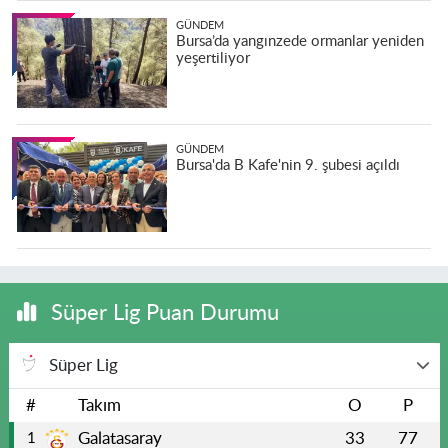
GÜNDEM
Bursa’da yangınzede ormanlar yeniden
yeşertiliyor
GÜNDEM
Bursa'da B Kafe'nin 9. şubesi açıldı
Süper Lig Puan Durumu
Süper Lig
#
Takım
O
P
Galatasaray
33
77
1