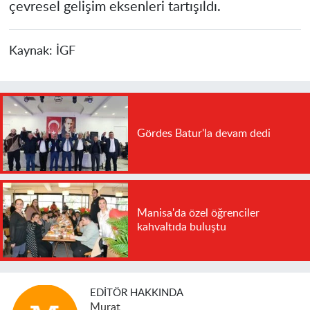
çevresel gelişim eksenleri tartışıldı.
Kaynak:
İGF
Gördes Batur'la devam dedi
Manisa'da özel öğrenciler
kahvaltıda buluştu
EDITÖR HAKKINDA
Murat