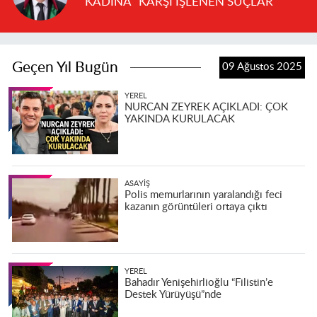
“KADINA” KARŞI İŞLENEN SUÇLAR
Geçen Yıl Bugün
09 Ağustos 2025
YEREL
NURCAN ZEYREK AÇIKLADI: ÇOK
YAKINDA KURULACAK
ASAYIŞ
Polis memurlarının yaralandığı feci
kazanın görüntüleri ortaya çıktı
YEREL
Bahadır Yenişehirlioğlu “Filistin’e
Destek Yürüyüşü”nde