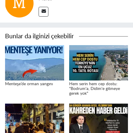
Bunlar da ilginizi çekebilir
Menteşe’de orman yangını
Hem serin hem cep dostu:
"Bodrum'a, Didim'e gitmeye
gerek yok"