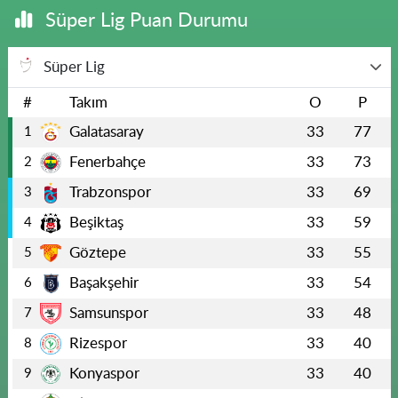
Süper Lig Puan Durumu
Süper Lig
#
Takım
O
P
Galatasaray
33
77
1
Fenerbahçe
33
73
2
Trabzonspor
33
69
3
Beşiktaş
33
59
4
Göztepe
33
55
5
Başakşehir
33
54
6
Samsunspor
33
48
7
Rizespor
33
40
8
Konyaspor
33
40
9