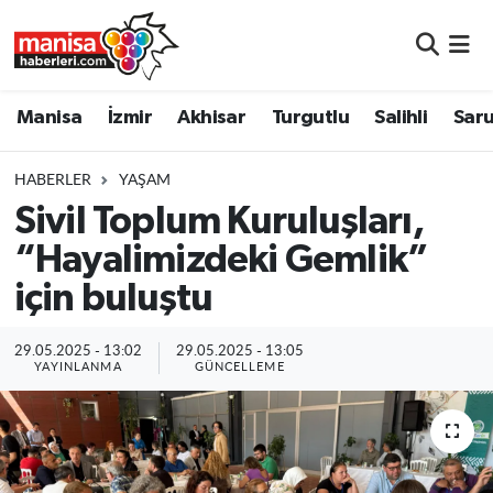
Manisa
Manisa Nöbetçi Eczaneler
Manisa
İzmir
Akhisar
Turgutlu
Salihli
Saru
İzmir
Manisa Hava Durumu
HABERLER
YAŞAM
Akhisar
Manisa Namaz Vakitleri
Sivil Toplum Kuruluşları,
“Hayalimizdeki Gemlik”
Turgutlu
Manisa Trafik Yoğunluk Haritası
için buluştu
Salihli
Süper Lig Puan Durumu ve Fikstür
29.05.2025 - 13:02
29.05.2025 - 13:05
Saruhanlı
Tüm Manşetler
YAYINLANMA
GÜNCELLEME
Soma
Son Dakika Haberleri
Resmi İlanlar
Haber Arşivi