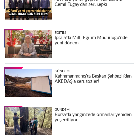
Cemil Tugay’dan sert tepki
EĞITIM
İpsala’da Milli Eğitim Müdürlüğü’nde
yeni dönem
GÜNDEM
Kahramanmaraş'ta Başkan Şahbazlı’dan
AKEDAŞ’a sert sözler!
GÜNDEM
Bursa’da yangınzede ormanlar yeniden
yeşertiliyor