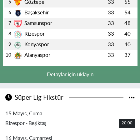
Göztepe
33
55
5
Başakşehir
33
54
6
Samsunspor
33
48
7
Rizespor
33
40
8
Konyaspor
33
40
9
Alanyaspor
33
37
10
Detaylar için tıklayın
Süper Lig Fikstür
15 Mayıs, Cuma
Rizespor - Beşiktaş
20:00
16 Mayıs, Cumartesi