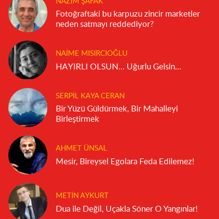
NAZIM ŞAFAK
Fotoğraftaki bu karpuzu zincir marketler
neden satmayı reddediyor?
NAIME MISIRCIOĞLU
HAYIRLI OLSUN… Uğurlu Gelsin…
SERPIL KAYA CERAN
Bir Yüzü Güldürmek, Bir Mahalleyi
Birleştirmek
AHMET ÜNSAL
Mesir, Bireysel Egolara Feda Edilemez!
METIN AYKURT
Dua ile Değil, Uçakla Söner O Yangınlar!