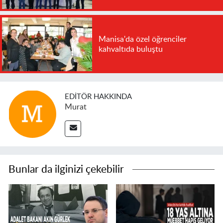
Manisa'da özel öğrenciler
kahvaltıda buluştu
EDITÖR HAKKINDA
Murat
Bunlar da ilginizi çekebilir