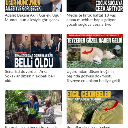
Adalet Bakanı Akın Gürlek, Uğur
Meclis'te kritik hafta! 18 yaş
Mumcu'nun ailesiyle görüşecek
altına müebbet hapis geliyor,
çocuk suçluya ceza artıyor
Senaristi duyurdu... Arka
Uçurumdan düşen ineğinin
Sokaklar dizisinin akıbeti belli
başında gözyaşı dökmüştü:
oldu
Teyzeye en anlamı hediye geldi
Bu mahallede herkesin soyadı
Boyutlarıyla dikkat çeken