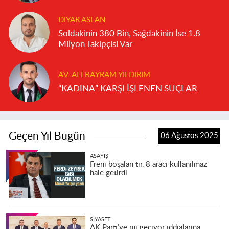
DIYAR ASLAN
Soldakinin 380 Bin, Sağdakinin İse 1.8
Milyon Takipçisi Var
AV. ALI BAYRAM YILDIRIM
“KADINA” KARŞI İŞLENEN SUÇLAR
Geçen Yıl Bugün
06 Ağustos 2025
ASAYIŞ
Freni boşalan tır, 8 aracı kullanılmaz
hale getirdi
SIYASET
AK Parti’ye mi geçiyor iddialarına