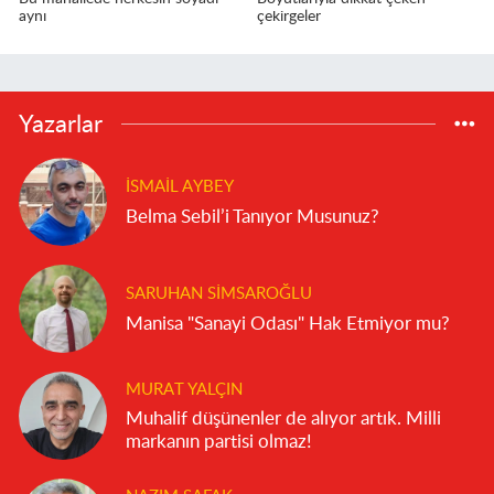
aynı
çekirgeler
Yazarlar
İSMAIL AYBEY
Belma Sebil’i Tanıyor Musunuz?
SARUHAN SIMSAROĞLU
Manisa "Sanayi Odası" Hak Etmiyor mu?
MURAT YALÇIN
Muhalif düşünenler de alıyor artık. Milli
markanın partisi olmaz!