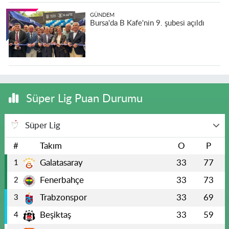
GÜNDEM
Bursa'da B Kafe'nin 9. şubesi açıldı
Süper Lig Puan Durumu
Süper Lig
#
Takım
O
P
Galatasaray
33
77
1
Fenerbahçe
33
73
2
Trabzonspor
33
69
3
Beşiktaş
33
59
4