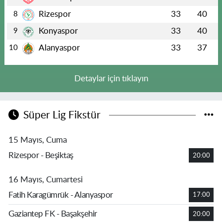
Rizespor
33
40
8
Konyaspor
33
40
9
Alanyaspor
33
37
10
Detaylar için tıklayın
Süper Lig Fikstür
15 Mayıs, Cuma
Rizespor - Beşiktaş
20:00
16 Mayıs, Cumartesi
Fatih Karagümrük - Alanyaspor
17:00
Gaziantep FK - Başakşehir
20:00