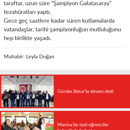
taraftar, uzun süre "Şampiyon Galatasaray"
tezahüratları yaptı.
Gece geç saatlere kadar süren kutlamalarda
vatandaşlar, tarihi şampiyonluğun mutluluğunu
hep birlikte yaşadı.
Muhabir:
Leyla Doğan
Gördes Batur'la devam dedi
Manisa'da özel öğrenciler