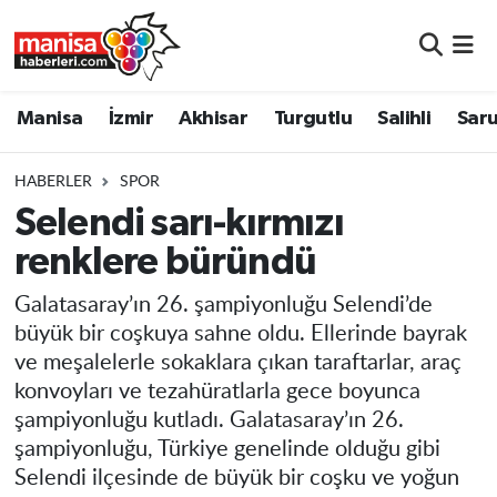
Manisa
Manisa Nöbetçi Eczaneler
Manisa
İzmir
Akhisar
Turgutlu
Salihli
Saru
İzmir
Manisa Hava Durumu
HABERLER
SPOR
Akhisar
Manisa Namaz Vakitleri
Selendi sarı-kırmızı
renklere büründü
Turgutlu
Manisa Trafik Yoğunluk Haritası
Galatasaray’ın 26. şampiyonluğu Selendi’de
Salihli
Süper Lig Puan Durumu ve Fikstür
büyük bir coşkuya sahne oldu. Ellerinde bayrak
ve meşalelerle sokaklara çıkan taraftarlar, araç
Saruhanlı
Tüm Manşetler
konvoyları ve tezahüratlarla gece boyunca
şampiyonluğu kutladı. Galatasaray’ın 26.
Soma
Son Dakika Haberleri
şampiyonluğu, Türkiye genelinde olduğu gibi
Selendi ilçesinde de büyük bir coşku ve yoğun
Resmi İlanlar
Haber Arşivi