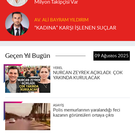
Milyon Takipçisi Var
AV. ALI BAYRAM YILDIRIM
“KADINA” KARŞI İŞLENEN SUÇLAR
Geçen Yıl Bugün
09 Ağustos 2025
YEREL
NURCAN ZEYREK AÇIKLADI: ÇOK
YAKINDA KURULACAK
ASAYIŞ
Polis memurlarının yaralandığı feci
kazanın görüntüleri ortaya çıktı