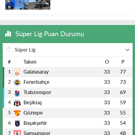
Süper Lig Puan Durumu
Süper Lig
#
Takım
O
P
Galatasaray
33
77
1
Fenerbahçe
33
73
2
Trabzonspor
33
69
3
Beşiktaş
33
59
4
Göztepe
33
55
5
Başakşehir
33
54
6
Samsunspor
33
48
7