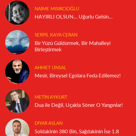
NAIME MISIRCIOĞLU
HAYIRLI OLSUN… Uğurlu Gelsin…
SERPIL KAYA CERAN
Bir Yüzü Güldürmek, Bir Mahalleyi
Birleştirmek
AHMET ÜNSAL
Mesir, Bireysel Egolara Feda Edilemez!
METIN AYKURT
Dua ile Değil, Uçakla Söner O Yangınlar!
DIYAR ASLAN
Soldakinin 380 Bin, Sağdakinin İse 1.8