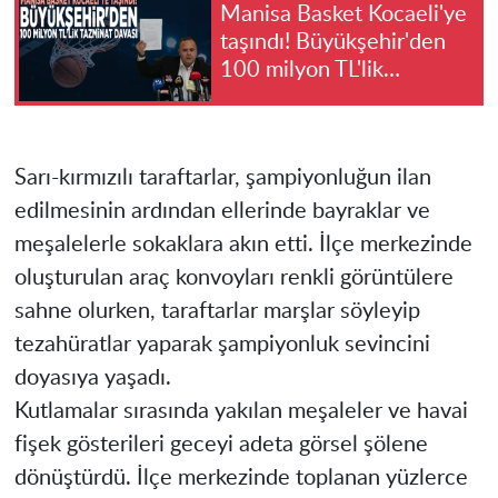
Manisa Basket Kocaeli'ye
taşındı! Büyükşehir'den
100 milyon TL'lik
tazminat davası
Sarı-kırmızılı taraftarlar, şampiyonluğun ilan
edilmesinin ardından ellerinde bayraklar ve
meşalelerle sokaklara akın etti. İlçe merkezinde
oluşturulan araç konvoyları renkli görüntülere
sahne olurken, taraftarlar marşlar söyleyip
tezahüratlar yaparak şampiyonluk sevincini
doyasıya yaşadı.
Kutlamalar sırasında yakılan meşaleler ve havai
fişek gösterileri geceyi adeta görsel şölene
dönüştürdü. İlçe merkezinde toplanan yüzlerce