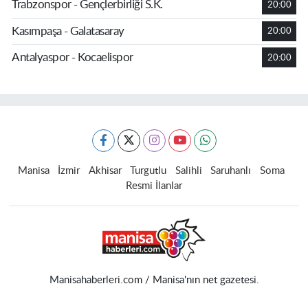
Trabzonspor - Gençlerbirliği S.K.
20:00
Kasımpaşa - Galatasaray
20:00
Antalyaspor - Kocaelispor
20:00
Manisa
İzmir
Akhisar
Turgutlu
Salihli
Saruhanlı
Soma
Resmi İlanlar
Manisahaberleri.com / Manisa'nın net gazetesi.