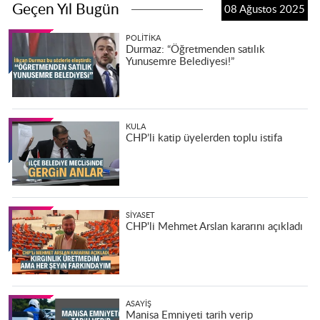
Geçen Yıl Bugün
08 Ağustos 2025
POLITIKA
Durmaz: “Öğretmenden satılık
Yunusemre Belediyesi!”
KULA
CHP’li katip üyelerden toplu istifa
SIYASET
CHP'li Mehmet Arslan kararını açıkladı
ASAYIŞ
Manisa Emniyeti tarih verip