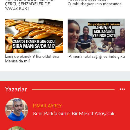
ÇERÇİ, ŞEHZADELER’DE
Cumhurbaşkanı’nın masasında
YAVUZ KURT
İzmir’de ekmek 9 lira oldu! Sıra
Annenin akıl sağlığı yerinde çıktı
Manisa'da mı?
Yazarlar
İSMAIL AYBEY
Kent Park’a Güzel Bir Mescit Yakışacak