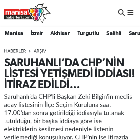
Manisa
Manisa Nöbetçi Eczaneler
Manisa
İzmir
Akhisar
Turgutlu
Salihli
Saru
İzmir
Manisa Hava Durumu
HABERLER
ARŞIV
Akhisar
Manisa Namaz Vakitleri
SARUHANLI’DA CHP’NİN
LİSTESİ YETİŞMEDİ İDDİASI!
Turgutlu
Manisa Trafik Yoğunluk Haritası
İTİRAZ EDİLDİ…
Salihli
Süper Lig Puan Durumu ve Fikstür
Saruhanlı’da CHP’li Başkan Zeki Bilgin’in meclis
Saruhanlı
Tüm Manşetler
aday listesinin İlçe Seçim Kuruluna saat
17.00’dan sonra getirildiği iddiasıyla tutanak
Soma
Son Dakika Haberleri
tutulduğu, bir başka iddiaya göre ise
elektriklerin kesilmesi nedeniyle listenin
Resmi İlanlar
Haber Arşivi
verilemediği konuşuluyor. CHP’nin ise itirazda