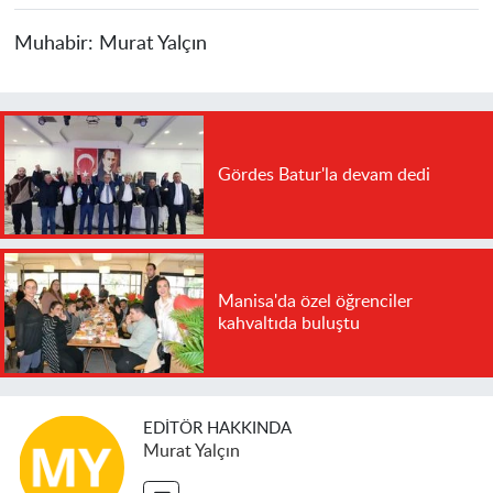
Muhabir:
Murat Yalçın
Gördes Batur'la devam dedi
Manisa'da özel öğrenciler
kahvaltıda buluştu
EDITÖR HAKKINDA
Murat Yalçın