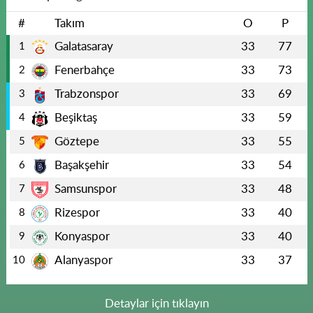
#
Takım
O
P
Galatasaray
33
77
1
Fenerbahçe
33
73
2
Trabzonspor
33
69
3
Beşiktaş
33
59
4
Göztepe
33
55
5
Başakşehir
33
54
6
Samsunspor
33
48
7
Rizespor
33
40
8
Konyaspor
33
40
9
Alanyaspor
33
37
10
Detaylar için tıklayın