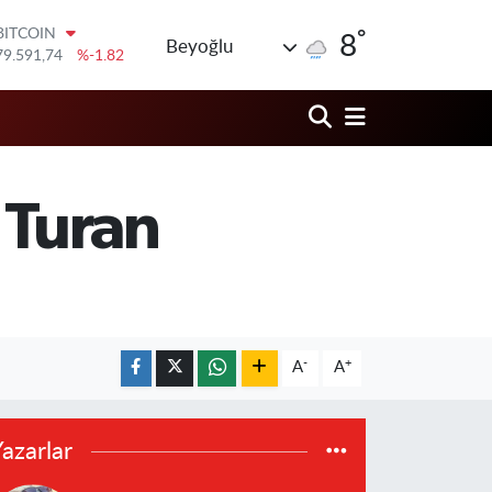
79.591,74
%-1.82
°
DOLAR
8
Beyoğlu
45,43620
%0.02
EURO
53,38690
%0.19
STERLİN
61,60380
%0.18
G.ALTIN
6862,09000
%0.19
 Turan
BİST100
14.598,00
%0
-
+
A
A
azarlar