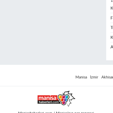
1
K
F
T
K
A
Manisa
İzmir
Akhisa