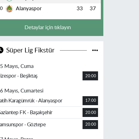
Alanyaspor
33
37
10
Detaylar için tıklayın
Süper Lig Fikstür
5 Mayıs, Cuma
izespor - Beşiktaş
20:00
6 Mayıs, Cumartesi
atih Karagümrük - Alanyaspor
17:00
aziantep FK - Başakşehir
20:00
amsunspor - Göztepe
20:00