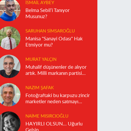
İSMAIL AYBEY
Belma Sebil’i Tanıyor
Musunuz?
SARUHAN SIMSAROĞLU
Manisa "Sanayi Odası" Hak
Etmiyor mu?
MURAT YALÇIN
Muhalif düşünenler de alıyor
artık. Milli markanın partisi
olmaz!
NAZIM ŞAFAK
Fotoğraftaki bu karpuzu zincir
marketler neden satmayı
reddediyor?
NAIME MISIRCIOĞLU
HAYIRLI OLSUN… Uğurlu
Gelsin…