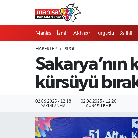
Manisa
Manisa Nöbetçi Eczaneler
Manisa
İzmir
Akhisar
Turgutlu
Salihli
İzmir
Manisa Hava Durumu
HABERLER
SPOR
Akhisar
Manisa Namaz Vakitleri
Sakarya’nın k
Turgutlu
Manisa Trafik Yoğunluk Haritası
kürsüyü bıra
Salihli
Süper Lig Puan Durumu ve Fikstür
Saruhanlı
Tüm Manşetler
02.06.2025 - 12:18
02.06.2025 - 12:20
YAYINLANMA
GÜNCELLEME
Soma
Son Dakika Haberleri
Resmi İlanlar
Haber Arşivi