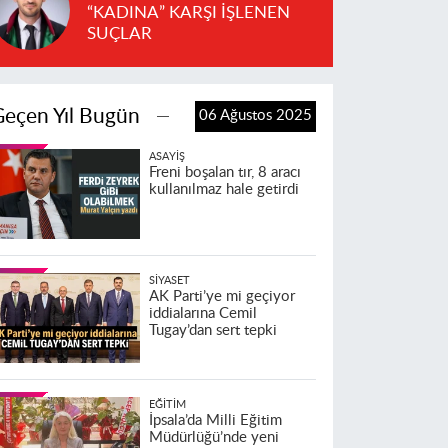
“KADINA” KARŞI İŞLENEN
SUÇLAR
Geçen Yıl Bugün
06 Ağustos 2025
ASAYIŞ
Freni boşalan tır, 8 aracı
kullanılmaz hale getirdi
SIYASET
AK Parti’ye mi geçiyor
iddialarına Cemil
Tugay’dan sert tepki
EĞITIM
İpsala’da Milli Eğitim
Müdürlüğü’nde yeni