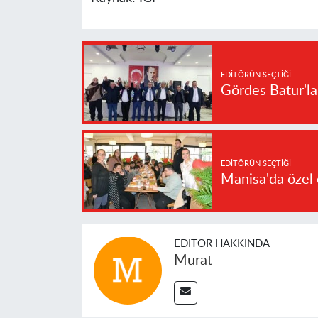
EDITÖRÜN SEÇTIĞI
Gördes Batur'l
EDITÖRÜN SEÇTIĞI
Manisa'da özel 
EDITÖR HAKKINDA
Murat