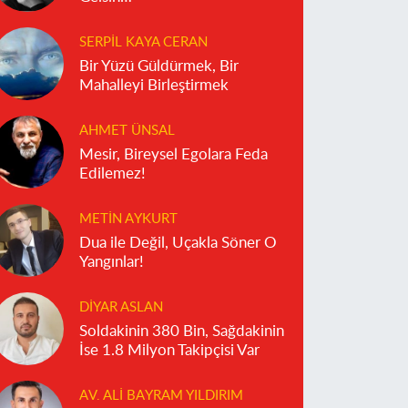
SERPIL KAYA CERAN
Bir Yüzü Güldürmek, Bir
Mahalleyi Birleştirmek
AHMET ÜNSAL
Mesir, Bireysel Egolara Feda
Edilemez!
METIN AYKURT
Dua ile Değil, Uçakla Söner O
Yangınlar!
DIYAR ASLAN
Soldakinin 380 Bin, Sağdakinin
İse 1.8 Milyon Takipçisi Var
AV. ALI BAYRAM YILDIRIM