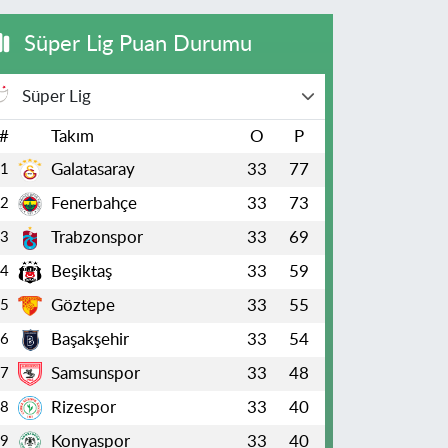
Süper Lig Puan Durumu
Süper Lig
#
Takım
O
P
Galatasaray
33
77
1
Fenerbahçe
33
73
2
Trabzonspor
33
69
3
Beşiktaş
33
59
4
Göztepe
33
55
5
Başakşehir
33
54
6
Samsunspor
33
48
7
Rizespor
33
40
8
Konyaspor
33
40
9