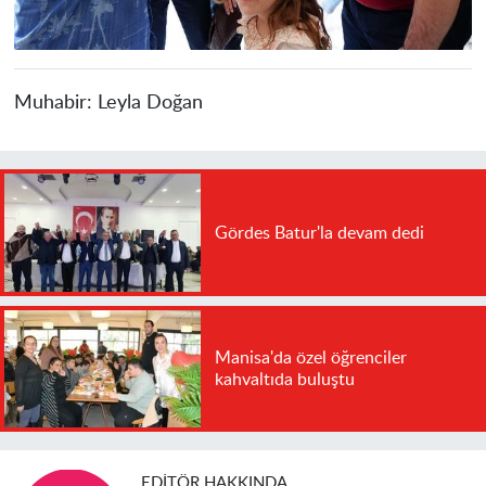
Muhabir:
Leyla Doğan
Gördes Batur'la devam dedi
Manisa'da özel öğrenciler
kahvaltıda buluştu
EDITÖR HAKKINDA