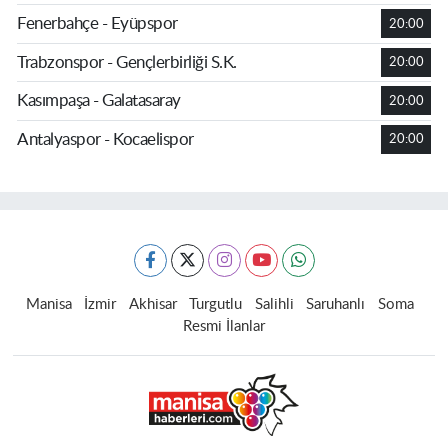
Fenerbahçe - Eyüpspor
20:00
Trabzonspor - Gençlerbirliği S.K.
20:00
Kasımpaşa - Galatasaray
20:00
Antalyaspor - Kocaelispor
20:00
Manisa
İzmir
Akhisar
Turgutlu
Salihli
Saruhanlı
Soma
Resmi İlanlar