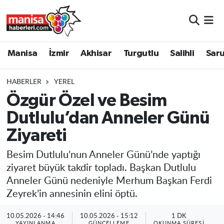
Manisa
Manisa Nöbetçi Eczaneler
Manisa
İzmir
Akhisar
Turgutlu
Salihli
Saru
İzmir
Manisa Hava Durumu
HABERLER
YEREL
Akhisar
Manisa Namaz Vakitleri
Özgür Özel ve Besim
Dutlulu’dan Anneler Günü
Turgutlu
Manisa Trafik Yoğunluk Haritası
Ziyareti
Salihli
Süper Lig Puan Durumu ve Fikstür
Besim Dutlulu’nun Anneler Günü’nde yaptığı
Saruhanlı
Tüm Manşetler
ziyaret büyük takdir topladı. Başkan Dutlulu
Anneler Günü nedeniyle Merhum Başkan Ferdi
Soma
Son Dakika Haberleri
Zeyrek’in annesinin elini öptü.
Resmi İlanlar
Haber Arşivi
10.05.2026 - 14:46
10.05.2026 - 15:12
1 DK
YAYINLANMA
GÜNCELLEME
OKUNMA SÜRESI