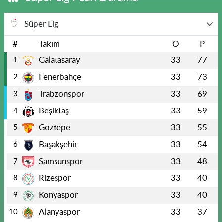
Süper Lig
#
Takım
O
P
Galatasaray
33
77
1
Fenerbahçe
33
73
2
Trabzonspor
33
69
3
Beşiktaş
33
59
4
Göztepe
33
55
5
Başakşehir
33
54
6
Samsunspor
33
48
7
Rizespor
33
40
8
Konyaspor
33
40
9
Alanyaspor
33
37
10