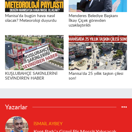
Manisa'da bugün hava nasıl
Menderes Belediye Başkanı
olacak? Meteoroloji duyurdu
İlkay Çiçek görevden
uzaklaştırıldı
KUŞLUBAHÇE SAKİNLERİNİ
Manisa'da 25 yıllık taşkın çilesi
SEVİNDİREN HABER
son!
Yazarlar
İSMAIL AYBEY
Kent Park’a Güzel Bir Mescit Yakışacak