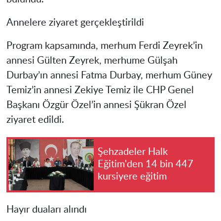
Annelere ziyaret gerçekleştirildi
Program kapsamında, merhum Ferdi Zeyrek’in
annesi Gülten Zeyrek, merhume Gülşah
Durbay’ın annesi Fatma Durbay, merhum Güney
Temiz’in annesi Zekiye Temiz ile CHP Genel
Başkanı Özgür Özel’in annesi Şükran Özel
ziyaret edildi.
Şehzadeler Halk
Eğitim'den 14 bin 447
kursiyere eğitim
Hayır duaları alındı