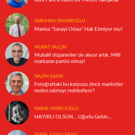
SARUHAN SIMSAROĞLU
Manisa "Sanayi Odası" Hak Etmiyor mu?
MURAT YALÇIN
Muhalif düşünenler de alıyor artık. Milli
markanın partisi olmaz!
NAZIM ŞAFAK
Fotoğraftaki bu karpuzu zincir marketler
neden satmayı reddediyor?
NAIME MISIRCIOĞLU
HAYIRLI OLSUN… Uğurlu Gelsin…
SERPIL KAYA CERAN