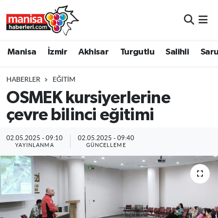
Manisa
Manisa Nöbetçi Eczaneler
Manisa
İzmir
Akhisar
Turgutlu
Salihli
Saru
İzmir
Manisa Hava Durumu
HABERLER
EĞITIM
Akhisar
Manisa Namaz Vakitleri
OSMEK kursiyerlerine
çevre bilinci eğitimi
Turgutlu
Manisa Trafik Yoğunluk Haritası
Salihli
Süper Lig Puan Durumu ve Fikstür
02.05.2025 - 09:10
02.05.2025 - 09:40
YAYINLANMA
GÜNCELLEME
Saruhanlı
Tüm Manşetler
Soma
Son Dakika Haberleri
Resmi İlanlar
Haber Arşivi