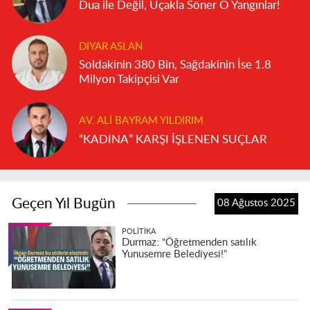
Dua ile Değil, Uçakla Söner O Yangınlar!
DIYAR ASLAN
Soldakinin 380 Bin, Sağdakinin İse 1.8
Milyon Takipçisi Var
AV. ALI BAYRAM YILDIRIM
“KADINA” KARŞI İŞLENEN SUÇLAR
Geçen Yıl Bugün
08 Ağustos 2025
POLITIKA
Durmaz: “Öğretmenden satılık
Yunusemre Belediyesi!”