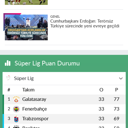
GENEL
Cumhurbaşkanı Erdoğan: Terörsüz
Türkiye sürecinde yeni evreye geçildi
Süper Lig Puan Durumu
Süper Lig
#
Takım
O
P
Galatasaray
33
77
1
Fenerbahçe
33
73
2
Trabzonspor
33
69
3