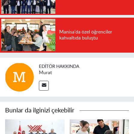
Manisa'da özel öğrenciler
kahvaltıda buluştu
EDITÖR HAKKINDA
Murat
Bunlar da ilginizi çekebilir