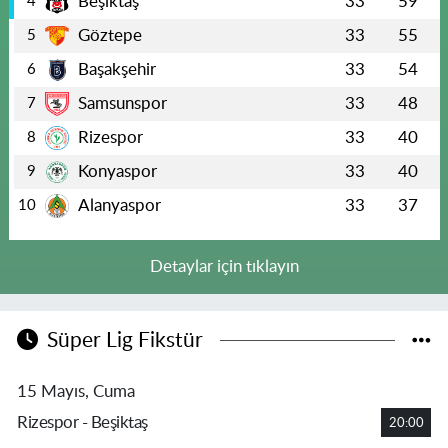
Beşiktaş
33
59
4
Göztepe
33
55
5
Başakşehir
33
54
6
Samsunspor
33
48
7
Rizespor
33
40
8
Konyaspor
33
40
9
Alanyaspor
33
37
10
Detaylar için tıklayın
Süper Lig Fikstür
15 Mayıs, Cuma
Rizespor - Beşiktaş
20:00