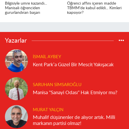
Bilgisiyle umre kazandı...
Öğrenci affını içeren madde
Manisalı öğrenciden
TBMM'de kabul edildi... Kimleri
gururlandıran başarı
kapsıyor?
Yazarlar
İSMAIL AYBEY
Kent Park’a Güzel Bir Mescit Yakışacak
SARUHAN SIMSAROĞLU
Manisa "Sanayi Odası" Hak Etmiyor mu?
MURAT YALÇIN
Muhalif düşünenler de alıyor artık. Milli
markanın partisi olmaz!