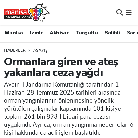
Manisa
Manisa Nöbetçi Eczaneler
Manisa
İzmir
Akhisar
Turgutlu
Salihli
Saru
İzmir
Manisa Hava Durumu
HABERLER
ASAYIŞ
Akhisar
Manisa Namaz Vakitleri
Ormanlara giren ve ateş
yakanlara ceza yağdı
Turgutlu
Manisa Trafik Yoğunluk Haritası
Aydın İl Jandarma Komutanlığı tarafından 1
Salihli
Süper Lig Puan Durumu ve Fikstür
Haziran-28 Temmuz 2025 tarihleri arasında
orman yangınlarının önlenmesine yönelik
Saruhanlı
Tüm Manşetler
yürütülen çalışmalar kapsamında 101 kişiye
toplam 261 bin 893 TL idari para cezası
Soma
Son Dakika Haberleri
uygulandı. Ayrıca, orman yangınına neden olan 6
kişi hakkında da adli işlem başlatıldı.
Resmi İlanlar
Haber Arşivi