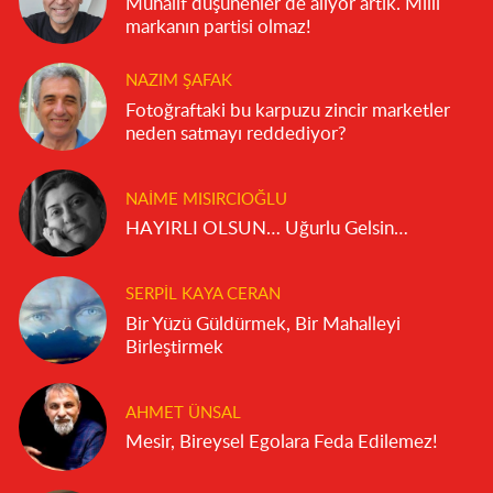
Muhalif düşünenler de alıyor artık. Milli
markanın partisi olmaz!
NAZIM ŞAFAK
Fotoğraftaki bu karpuzu zincir marketler
neden satmayı reddediyor?
NAIME MISIRCIOĞLU
HAYIRLI OLSUN… Uğurlu Gelsin…
SERPIL KAYA CERAN
Bir Yüzü Güldürmek, Bir Mahalleyi
Birleştirmek
AHMET ÜNSAL
Mesir, Bireysel Egolara Feda Edilemez!