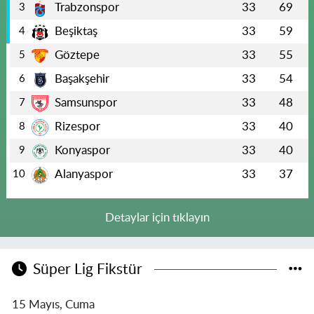
Trabzonspor
33
69
3
Beşiktaş
33
59
4
Göztepe
33
55
5
Başakşehir
33
54
6
Samsunspor
33
48
7
Rizespor
33
40
8
Konyaspor
33
40
9
Alanyaspor
33
37
10
Detaylar için tıklayın
Süper Lig Fikstür
15 Mayıs, Cuma