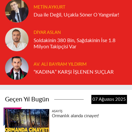
METIN AYKURT
Dua ile Değil, Uçakla Söner O Yangınlar!
DIYAR ASLAN
Soldakinin 380 Bin, Sağdakinin İse 1.8
Milyon Takipçisi Var
AV. ALI BAYRAM YILDIRIM
“KADINA” KARŞI İŞLENEN SUÇLAR
Geçen Yıl Bugün
07 Ağustos 2025
ASAYIŞ
Ormanlık alanda cinayet!