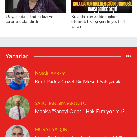
95 yaşındaki kadını kızı ve
Kula'da kontrolden çıkan
torunu dolandırdı
otomobil karşı şeride geçti: 4
yaralı
Yazarlar
İSMAIL AYBEY
Kent Park’a Güzel Bir Mescit Yakışacak
SARUHAN SIMSAROĞLU
Manisa "Sanayi Odası" Hak Etmiyor mu?
MURAT YALÇIN