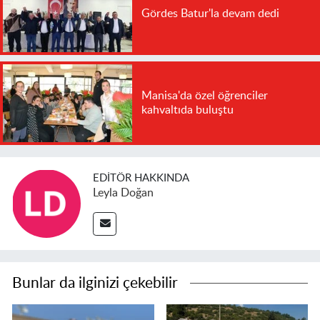
Gördes Batur'la devam dedi
Manisa'da özel öğrenciler
kahvaltıda buluştu
EDITÖR HAKKINDA
Leyla Doğan
Bunlar da ilginizi çekebilir