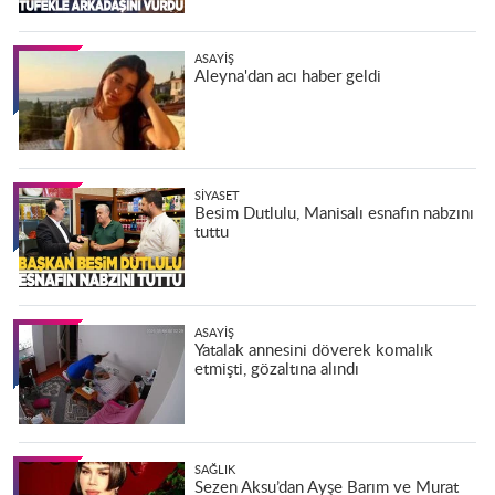
ASAYIŞ
Aleyna'dan acı haber geldi
SIYASET
Besim Dutlulu, Manisalı esnafın nabzını
tuttu
ASAYIŞ
Yatalak annesini döverek komalık
etmişti, gözaltına alındı
SAĞLIK
Sezen Aksu’dan Ayşe Barım ve Murat