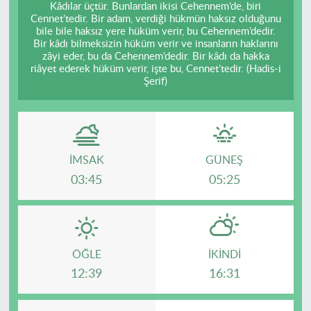
Kâdılar üçtür. Bunlardan ikisi Cehennem’de, biri
Cennet’tedir. Bir adam, verdiği hükmün haksız olduğunu
bile bile haksız yere hüküm verir, bu Cehennem’dedir.
Bir kâdı bilmeksizin hüküm verir ve insanların haklarını
zâyi eder, bu da Cehennem’dedir. Bir kâdı da hakka
riâyet ederek hüküm verir, işte bu, Cennet’tedir. (Hadis-i
Şerif)
İMSAK
GÜNEŞ
03:45
05:25
ÖĞLE
İKINDI
12:39
16:31