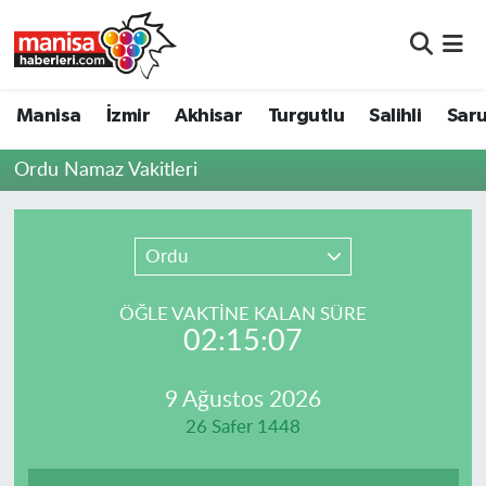
Manisa
Manisa Nöbetçi Eczaneler
Manisa
İzmir
Akhisar
Turgutlu
Salihli
Saru
İzmir
Manisa Hava Durumu
Ordu Namaz Vakitleri
Akhisar
Manisa Namaz Vakitleri
Turgutlu
Manisa Trafik Yoğunluk Haritası
Ordu
Salihli
Süper Lig Puan Durumu ve Fikstür
ÖĞLE VAKTİNE KALAN SÜRE
02:15:07
Saruhanlı
Tüm Manşetler
9 Ağustos 2026
Soma
Son Dakika Haberleri
26 Safer 1448
Resmi İlanlar
Haber Arşivi