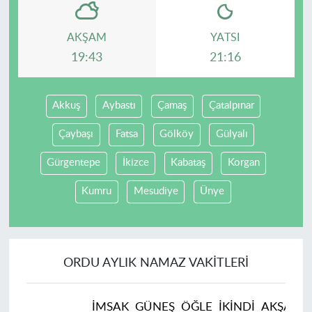
AKŞAM
YATSI
19:43
21:16
Akkuş
Aybastı
Çamaş
Çatalpınar
Çaybaşı
Fatsa
Gölköy
Gülyalı
Gürgentepe
İkizce
Kabataş
Korgan
Kumru
Mesudiye
Ünye
ORDU AYLIK NAMAZ VAKITLERI
İMSAK
GÜNEŞ
ÖĞLE
İKINDI
AKŞAM