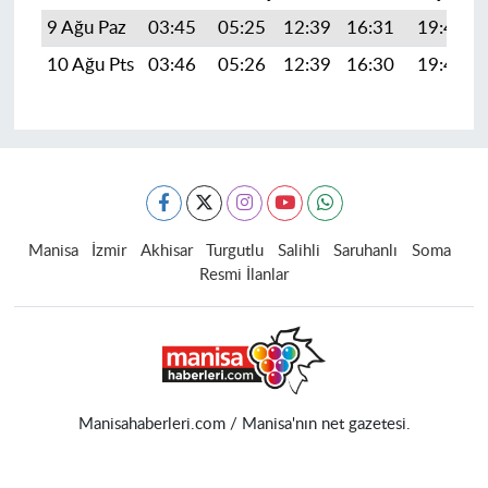
9 Ağu Paz
03:45
05:25
12:39
16:31
19:43
10 Ağu Pts
03:46
05:26
12:39
16:30
19:42
Manisa
İzmir
Akhisar
Turgutlu
Salihli
Saruhanlı
Soma
Resmi İlanlar
Manisahaberleri.com / Manisa'nın net gazetesi.