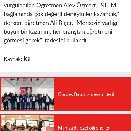
vurguladılar. Öğretmen Alev Özmart, “STEM
bağlamında çok değerli deneyimler kazandık,”
derken, öğretmen Ali Biçer, “Merkezin varlığı
büyük bir kazanım, her branştan öğretmenin
görmesi gerek” ifadesini kullandı.
Kaynak:
İGF
Gördes Batur'la devam dedi
Manisa'da özel öğrenciler