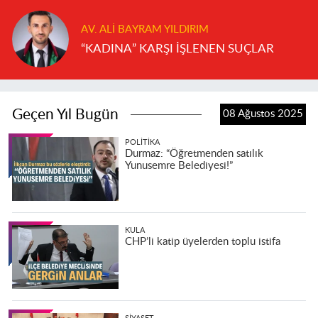
AV. ALI BAYRAM YILDIRIM
“KADINA” KARŞI İŞLENEN SUÇLAR
Geçen Yıl Bugün
08 Ağustos 2025
POLITIKA
Durmaz: “Öğretmenden satılık
Yunusemre Belediyesi!”
KULA
CHP’li katip üyelerden toplu istifa