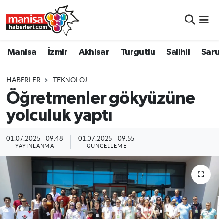
Manisa
Manisa Nöbetçi Eczaneler
Manisa
İzmir
Akhisar
Turgutlu
Salihli
Saru
İzmir
Manisa Hava Durumu
HABERLER
TEKNOLOJI
Akhisar
Manisa Namaz Vakitleri
Öğretmenler gökyüzüne
yolculuk yaptı
Turgutlu
Manisa Trafik Yoğunluk Haritası
Salihli
Süper Lig Puan Durumu ve Fikstür
01.07.2025 - 09:48
01.07.2025 - 09:55
YAYINLANMA
GÜNCELLEME
Saruhanlı
Tüm Manşetler
Soma
Son Dakika Haberleri
Resmi İlanlar
Haber Arşivi