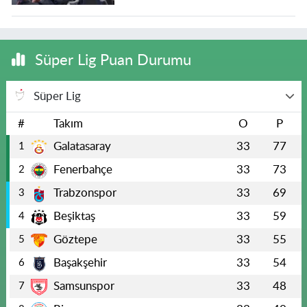
Süper Lig Puan Durumu
Süper Lig
#
Takım
O
P
Galatasaray
33
77
1
Fenerbahçe
33
73
2
Trabzonspor
33
69
3
Beşiktaş
33
59
4
Göztepe
33
55
5
Başakşehir
33
54
6
Samsunspor
33
48
7