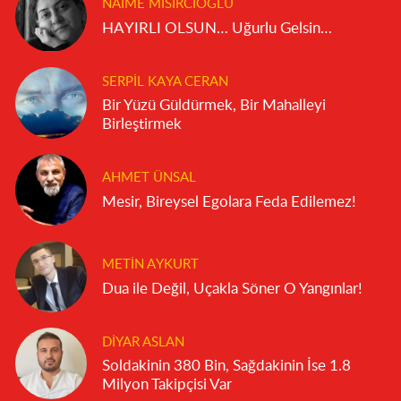
NAIME MISIRCIOĞLU
HAYIRLI OLSUN… Uğurlu Gelsin…
SERPIL KAYA CERAN
Bir Yüzü Güldürmek, Bir Mahalleyi
Birleştirmek
AHMET ÜNSAL
Mesir, Bireysel Egolara Feda Edilemez!
METIN AYKURT
Dua ile Değil, Uçakla Söner O Yangınlar!
DIYAR ASLAN
Soldakinin 380 Bin, Sağdakinin İse 1.8
Milyon Takipçisi Var