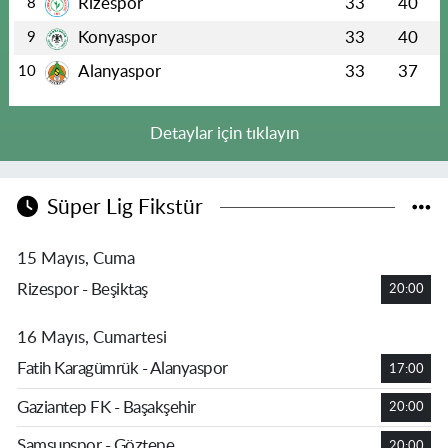
Rizespor
33
40
8
Konyaspor
33
40
9
Alanyaspor
33
37
10
Detaylar için tıklayın
Süper Lig Fikstür
15 Mayıs, Cuma
Rizespor - Beşiktaş
20:00
16 Mayıs, Cumartesi
Fatih Karagümrük - Alanyaspor
17:00
Gaziantep FK - Başakşehir
20:00
Samsunspor - Göztepe
20:00