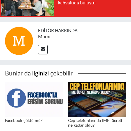
kahvaltıda buluştu
EDITÖR HAKKINDA
Murat
Bunlar da ilginizi çekebilir
Facebook çöktü mü?
Cep telefonlarında IMEI ücreti
ne kadar oldu?