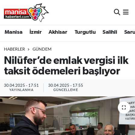
Manisa
Manisa Nöbetçi Eczaneler
Manisa
İzmir
Akhisar
Turgutlu
Salihli
Saru
İzmir
Manisa Hava Durumu
HABERLER
GÜNDEM
Akhisar
Manisa Namaz Vakitleri
Nilüfer’de emlak vergisi ilk
taksit ödemeleri başlıyor
Turgutlu
Manisa Trafik Yoğunluk Haritası
Salihli
Süper Lig Puan Durumu ve Fikstür
30.04.2025 - 17:51
30.04.2025 - 17:55
YAYINLANMA
GÜNCELLEME
Saruhanlı
Tüm Manşetler
Soma
Son Dakika Haberleri
Resmi İlanlar
Haber Arşivi