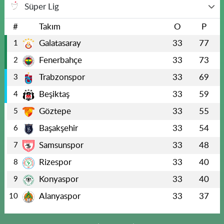
Süper Lig
#
Takım
O
P
Galatasaray
33
77
1
Fenerbahçe
33
73
2
Trabzonspor
33
69
3
Beşiktaş
33
59
4
Göztepe
33
55
5
Başakşehir
33
54
6
Samsunspor
33
48
7
Rizespor
33
40
8
Konyaspor
33
40
9
Alanyaspor
33
37
10