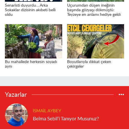
Senaristi duyurdu... Arka
Uçurumdan düşen ineğinin
Sokaklar dizisinin akıbeti belli
başında gözyaşı dökmüştü:
oldu
Teyzeye en anlamı hediye geldi
Bu mahallede herkesin soyadı
Boyutlarıyla dikkat çeken
aynı
çekirgeler
Yazarlar
İSMAIL AYBEY
Belma Sebil’i Tanıyor Musunuz?