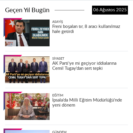
Geçen Yıl Bugün
06 Ağustos 2025
ASAYIŞ
Freni boşalan tır, 8 aracı kullanılmaz
hale getirdi
SIYASET
AK Parti’ye mi geçiyor iddialarına
Cemil Tugay’dan sert tepki
EĞITIM
İpsala’da Milli Eğitim Müdürlüğü’nde
yeni dönem
GÜNDEM