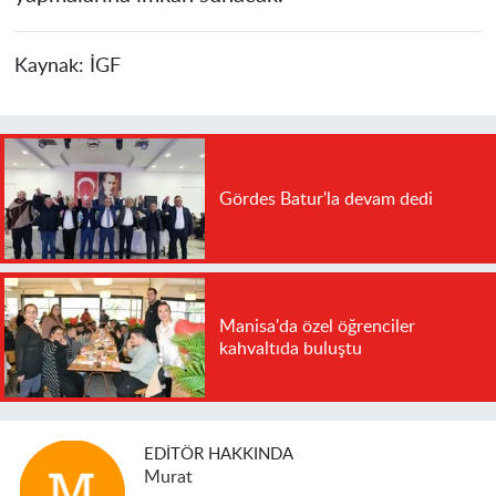
Kaynak:
İGF
Gördes Batur'la devam dedi
Manisa'da özel öğrenciler
kahvaltıda buluştu
EDITÖR HAKKINDA
Murat