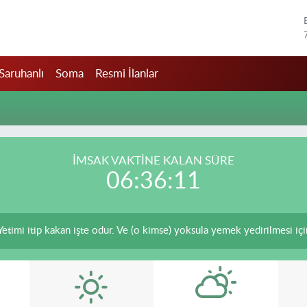
Saruhanlı
Soma
Resmi İlanlar
İMSAK VAKTİNE KALAN SÜRE
06:36:11
Yetimi itip kakan işte odur. Ve (o kimse) yoksula yemek yedirilmesi iç