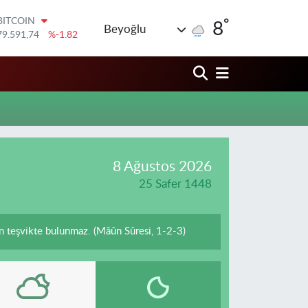
°
BITCOIN
8
Beyoğlu
79.591,74
%-1.82
DOLAR
45,43620
%0.02
EURO
53,38690
%0.19
STERLİN
61,60380
%0.18
G.ALTIN
6862,09000
%0.19
BİST100
8 Ağustos 2026
14.598,00
%0
25 Safer 1448
in teşvikte bulunmaz. (Mâûn Sûresi, 1-2-3)