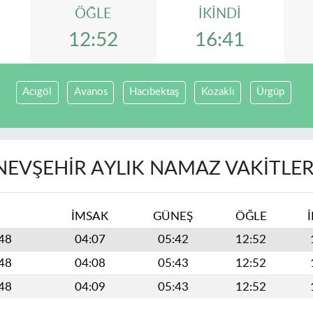
ÖĞLE
İKINDI
12:52
16:41
Acıgöl
Avanos
Hacıbektaş
Kozaklı
Ürgüp
NEVŞEHIR AYLIK NAMAZ VAKITLER
İMSAK
GÜNEŞ
ÖĞLE
448
04:07
05:42
12:52
448
04:08
05:43
12:52
448
04:09
05:43
12:52