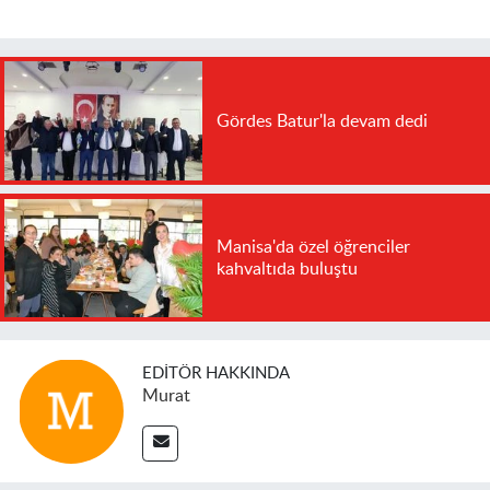
Gördes Batur'la devam dedi
Manisa'da özel öğrenciler
kahvaltıda buluştu
EDITÖR HAKKINDA
Murat