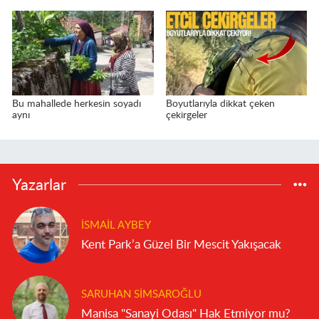
Bu mahallede herkesin soyadı
Boyutlarıyla dikkat çeken
aynı
çekirgeler
Yazarlar
İSMAIL AYBEY
Kent Park’a Güzel Bir Mescit Yakışacak
SARUHAN SIMSAROĞLU
Manisa "Sanayi Odası" Hak Etmiyor mu?