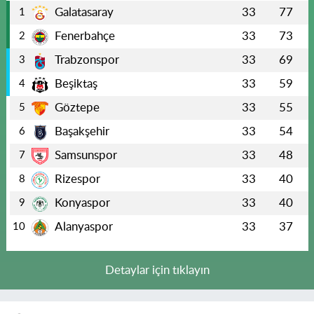
Galatasaray
33
77
1
Fenerbahçe
33
73
2
Trabzonspor
33
69
3
Beşiktaş
33
59
4
Göztepe
33
55
5
Başakşehir
33
54
6
Samsunspor
33
48
7
Rizespor
33
40
8
Konyaspor
33
40
9
Alanyaspor
33
37
10
Detaylar için tıklayın