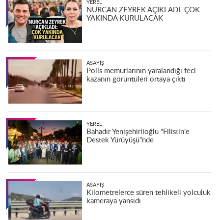
YEREL
NURCAN ZEYREK AÇIKLADI: ÇOK
YAKINDA KURULACAK
ASAYIŞ
Polis memurlarının yaralandığı feci
kazanın görüntüleri ortaya çıktı
YEREL
Bahadır Yenişehirlioğlu “Filistin’e
Destek Yürüyüşü”nde
ASAYIŞ
Kilometrelerce süren tehlikeli yolculuk
kameraya yansıdı