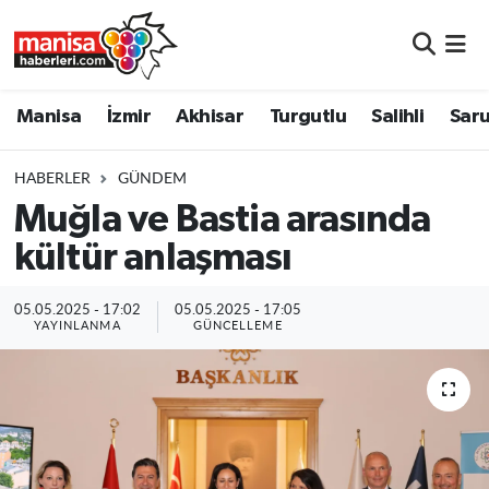
Manisa
Manisa Nöbetçi Eczaneler
Manisa
İzmir
Akhisar
Turgutlu
Salihli
Saru
İzmir
Manisa Hava Durumu
HABERLER
GÜNDEM
Akhisar
Manisa Namaz Vakitleri
Muğla ve Bastia arasında
kültür anlaşması
Turgutlu
Manisa Trafik Yoğunluk Haritası
Salihli
Süper Lig Puan Durumu ve Fikstür
05.05.2025 - 17:02
05.05.2025 - 17:05
YAYINLANMA
GÜNCELLEME
Saruhanlı
Tüm Manşetler
Soma
Son Dakika Haberleri
Resmi İlanlar
Haber Arşivi