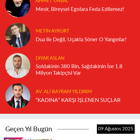
AHMET ÜNSAL
Mesir, Bireysel Egolara Feda Edilemez!
METIN AYKURT
Dua ile Değil, Uçakla Söner O Yangınlar!
DIYAR ASLAN
Soldakinin 380 Bin, Sağdakinin İse 1.8
Milyon Takipçisi Var
AV. ALI BAYRAM YILDIRIM
“KADINA” KARŞI İŞLENEN SUÇLAR
Geçen Yıl Bugün
09 Ağustos 2025