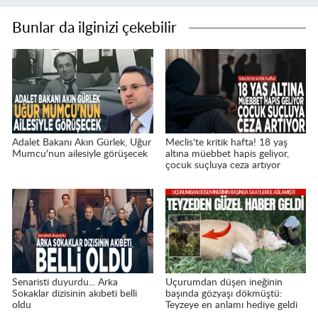
Bunlar da ilginizi çekebilir
Adalet Bakanı Akın Gürlek, Uğur
Meclis'te kritik hafta! 18 yaş
Mumcu'nun ailesiyle görüşecek
altına müebbet hapis geliyor,
çocuk suçluya ceza artıyor
Senaristi duyurdu... Arka
Uçurumdan düşen ineğinin
Sokaklar dizisinin akıbeti belli
başında gözyaşı dökmüştü:
oldu
Teyzeye en anlamı hediye geldi