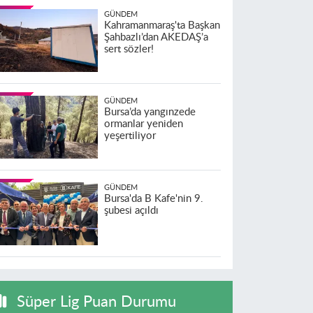
GÜNDEM
Kahramanmaraş'ta Başkan
Şahbazlı’dan AKEDAŞ’a
sert sözler!
GÜNDEM
Bursa’da yangınzede
ormanlar yeniden
yeşertiliyor
GÜNDEM
Bursa'da B Kafe'nin 9.
şubesi açıldı
Süper Lig Puan Durumu