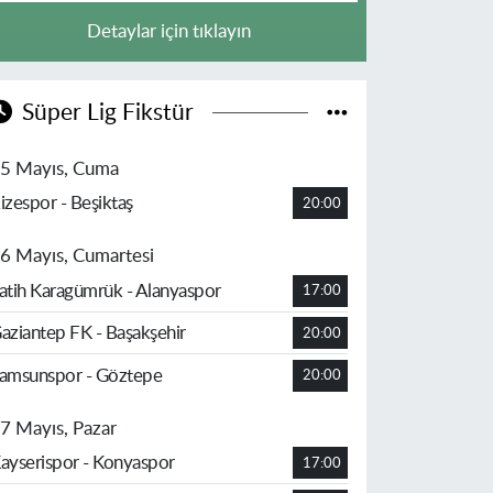
Detaylar için tıklayın
Süper Lig Fikstür
5 Mayıs, Cuma
izespor - Beşiktaş
20:00
6 Mayıs, Cumartesi
atih Karagümrük - Alanyaspor
17:00
aziantep FK - Başakşehir
20:00
amsunspor - Göztepe
20:00
7 Mayıs, Pazar
ayserispor - Konyaspor
17:00