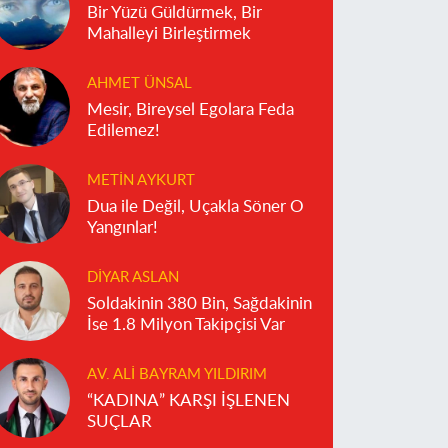
Bir Yüzü Güldürmek, Bir
Mahalleyi Birleştirmek
AHMET ÜNSAL
Mesir, Bireysel Egolara Feda
Edilemez!
METIN AYKURT
Dua ile Değil, Uçakla Söner O
Yangınlar!
DIYAR ASLAN
Soldakinin 380 Bin, Sağdakinin
İse 1.8 Milyon Takipçisi Var
AV. ALI BAYRAM YILDIRIM
“KADINA” KARŞI İŞLENEN
SUÇLAR