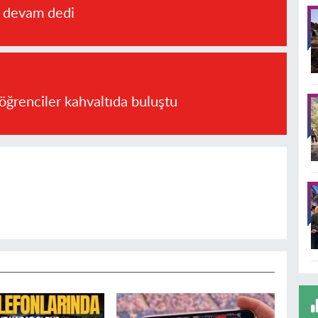
a devam dedi
öğrenciler kahvaltıda buluştu