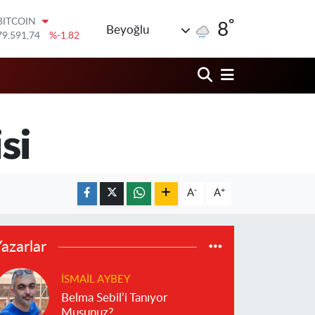
°
DOLAR
8
Beyoğlu
45,43620
%0.02
EURO
53,38690
%0.19
STERLİN
61,60380
%0.18
G.ALTIN
6862,09000
%0.19
si
BİST100
14.598,00
%0
BITCOIN
79.591,74
%-1.82
-
+
A
A
azarlar
İSMAIL AYBEY
Belma Sebil’i Tanıyor
Musunuz?