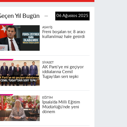
Geçen Yıl Bugün
06 Ağustos 2025
ASAYIŞ
Freni boşalan tır, 8 aracı
kullanılmaz hale getirdi
SIYASET
AK Parti’ye mi geçiyor
iddialarına Cemil
Tugay’dan sert tepki
EĞITIM
İpsala’da Milli Eğitim
Müdürlüğü’nde yeni
dönem