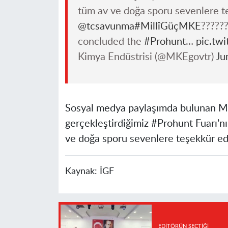
tüm av ve doğa sporu sevenlere t
@tcsavunma
#MillîGüçMKE
?????
concluded the
#Prohunt
…
pic.tw
Kimya Endüstrisi (@MKEgovtr)
Ju
Sosyal medya paylaşımda bulunan MKE
gerçekleştirdiğimiz #Prohunt Fuarı’n
ve doğa sporu sevenlere teşekkür eder
Kaynak:
İGF
EDITÖRÜN SEÇTIĞI