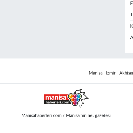
F
T
K
A
Manisa
İzmir
Akhisa
Manisahaberleri.com / Manisa'nın net gazetesi.