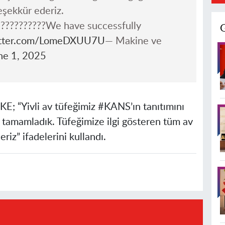
eşekkür ederiz.
???????????We have successfully
itter.com/LomeDXUU7U
— Makine ve
ne 1, 2025
; “Yivli av tüfeğimiz #KANS’ın tanıtımını
ı tamamladık. Tüfeğimize ilgi gösteren tüm av
iz” ifadelerini kullandı.