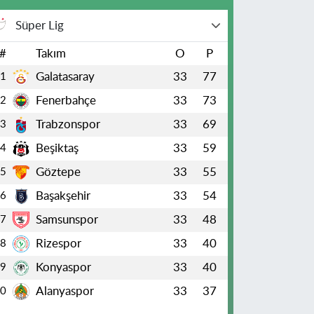
Süper Lig
#
Takım
O
P
Galatasaray
33
77
1
Fenerbahçe
33
73
2
Trabzonspor
33
69
3
Beşiktaş
33
59
4
Göztepe
33
55
5
Başakşehir
33
54
6
Samsunspor
33
48
7
Rizespor
33
40
8
Konyaspor
33
40
9
Alanyaspor
33
37
10