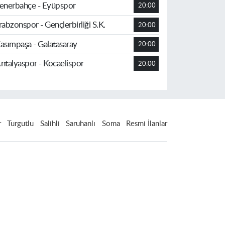
enerbahçe - Eyüpspor
20:00
rabzonspor - Gençlerbirliği S.K.
20:00
asımpaşa - Galatasaray
20:00
ntalyaspor - Kocaelispor
20:00
r
Turgutlu
Salihli
Saruhanlı
Soma
Resmi İlanlar