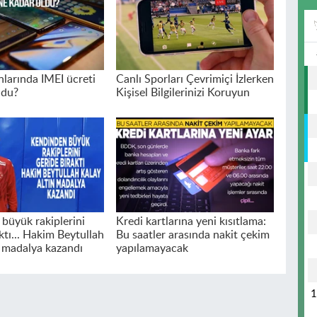
nlarında IMEI ücreti
Canlı Sporları Çevrimiçi İzlerken
ldu?
Kişisel Bilgilerinizi Koruyun
büyük rakiplerini
Kredi kartlarına yeni kısıtlama:
ktı... Hakim Beytullah
Bu saatler arasında nakit çekim
n madalya kazandı
yapılamayacak