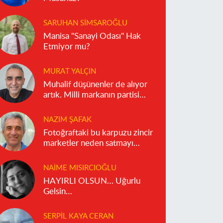
SARUHAN SIMSAROĞLU
Manisa "Sanayi Odası" Hak
Etmiyor mu?
MURAT YALÇIN
Muhalif düşünenler de alıyor
artık. Milli markanın partisi
olmaz!
NAZIM ŞAFAK
Fotoğraftaki bu karpuzu zincir
marketler neden satmayı
reddediyor?
NAIME MISIRCIOĞLU
HAYIRLI OLSUN… Uğurlu
Gelsin…
SERPIL KAYA CERAN