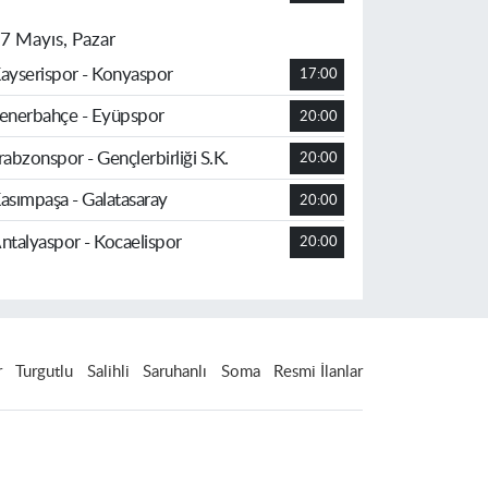
7 Mayıs, Pazar
ayserispor - Konyaspor
17:00
enerbahçe - Eyüpspor
20:00
rabzonspor - Gençlerbirliği S.K.
20:00
asımpaşa - Galatasaray
20:00
ntalyaspor - Kocaelispor
20:00
r
Turgutlu
Salihli
Saruhanlı
Soma
Resmi İlanlar