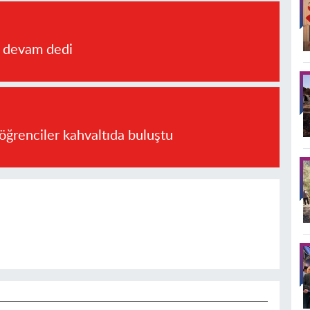
a devam dedi
öğrenciler kahvaltıda buluştu