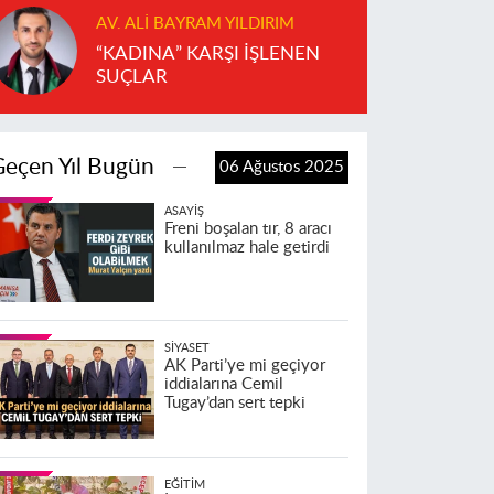
AV. ALI BAYRAM YILDIRIM
“KADINA” KARŞI İŞLENEN
SUÇLAR
Geçen Yıl Bugün
06 Ağustos 2025
ASAYIŞ
Freni boşalan tır, 8 aracı
kullanılmaz hale getirdi
SIYASET
AK Parti’ye mi geçiyor
iddialarına Cemil
Tugay’dan sert tepki
EĞITIM