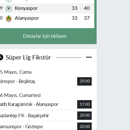
Konyaspor
33
40
9
Alanyaspor
33
37
10
Detaylar için tıklayın
Süper Lig Fikstür
5 Mayıs, Cuma
izespor - Beşiktaş
20:00
6 Mayıs, Cumartesi
atih Karagümrük - Alanyaspor
17:00
aziantep FK - Başakşehir
20:00
amsunspor - Göztepe
20:00