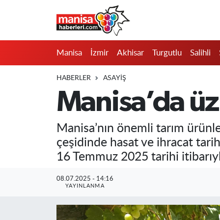
Manisa
Manisa Nöbetçi Eczaneler
Manisa
İzmir
Akhisar
Turgutlu
Salihli
İzmir
Manisa Hava Durumu
HABERLER
ASAYIŞ
Akhisar
Manisa Namaz Vakitleri
Manisa’da üzü
Turgutlu
Manisa Trafik Yoğunluk Haritası
Manisa’nın önemli tarım ürünle
Salihli
Süper Lig Puan Durumu ve Fikstür
çeşidinde hasat ve ihracat tari
16 Temmuz 2025 tarihi itibarıyl
Saruhanlı
Tüm Manşetler
08.07.2025 - 14:16
Soma
Son Dakika Haberleri
YAYINLANMA
Resmi İlanlar
Haber Arşivi