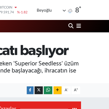
79.591,74
%-1.82
°
DOLAR
8
Beyoğlu
45,43620
%0.02
EURO
53,38690
%0.19
STERLİN
61,60380
%0.18
G.ALTIN
6862,09000
%0.19
atı başlıyor
BİST100
14.598,00
%0
çeken 'Superior Seedless' üzüm
nde başlayacağı, ihracatın ise
-
+
A
A
azarlar