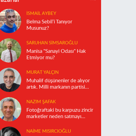
İSMAIL AYBEY
Belma Sebil’i Tanıyor
Musunuz?
SARUHAN SIMSAROĞLU
Manisa "Sanayi Odası" Hak
Etmiyor mu?
MURAT YALÇIN
Muhalif düşünenler de alıyor
artık. Milli markanın partisi
olmaz!
NAZIM ŞAFAK
Fotoğraftaki bu karpuzu zincir
marketler neden satmayı
reddediyor?
NAIME MISIRCIOĞLU