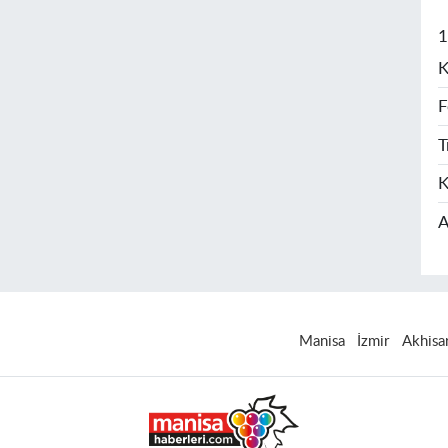
1
K
F
T
K
A
Manisa
İzmir
Akhisa