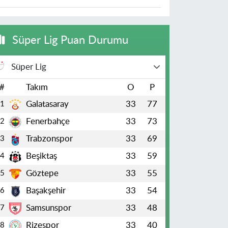
Süper Lig Puan Durumu
Süper Lig
#
Takım
O
P
Galatasaray
33
77
1
Fenerbahçe
33
73
2
Trabzonspor
33
69
3
Beşiktaş
33
59
4
Göztepe
33
55
5
Başakşehir
33
54
6
Samsunspor
33
48
7
Rizespor
33
40
8