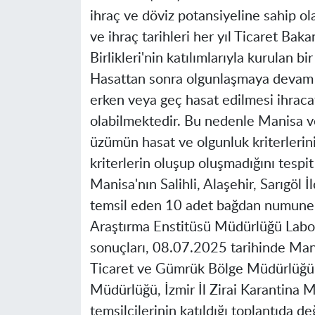
ihraç ve döviz potansiyeline sahip ol
ve ihraç tarihleri her yıl Ticaret Bak
Birlikleri'nin katılımlarıyla kurulan 
Hasattan sonra olgunlaşmaya devam
erken veya geç hasat edilmesi ihrac
olabilmektedir. Bu nedenle
Manisa
ve
üzümün hasat ve olgunluk kriterleri
kriterlerin oluşup oluşmadığını tespi
Manisa
'nın Salihli, Alaşehir, Sarıgöl
temsil eden 10 adet bağdan numune 
Araştırma Enstitüsü Müdürlüğü Labora
sonuçları, 08.07.2025 tarihinde
Man
Ticaret ve Gümrük Bölge Müdürlüğü
Müdürlüğü, İzmir İl Zirai Karantina M
temsilcilerinin katıldığı toplantıda de