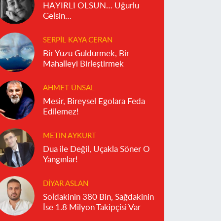
HAYIRLI OLSUN… Uğurlu
Gelsin…
SERPIL KAYA CERAN
Bir Yüzü Güldürmek, Bir
Mahalleyi Birleştirmek
AHMET ÜNSAL
Mesir, Bireysel Egolara Feda
Edilemez!
METIN AYKURT
Dua ile Değil, Uçakla Söner O
Yangınlar!
DIYAR ASLAN
Soldakinin 380 Bin, Sağdakinin
İse 1.8 Milyon Takipçisi Var