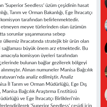
an ‘Superior Seedless’ üzüm çeşidinin hasat
anlığı, Tarım ve Orman Bakanlığı, Ege İhracatçı
bir komisyon tarafından belirlenmektedir.
 etmeyen meyve türlerinden olan üzümün
atta sorunlar yaşanmasına sebep
 ülkemiz ihracatında stratejik bir ürün olan
ni sağlaması büyük önem arz etmektedir. Bu
t amacıyla komisyon üyeleri tarafından
 İlçelerinde bulunan bağlar gezilerek bölgeyi
alınmıştır. Alınan numuneler
Manisa
Bağcılık
tuvarı'nda analiz edilmiştir. Analiz
isa
İl Tarım ve Orman Müdürlüğü, Ege Dış
,
Manisa
Bağcılık Araştırma Enstitüsü
üdürlüğü ve Ege İhracatçı Birlikleri'nin
ğerlendirilerek ‘Superior Seedless’ çeşidi için