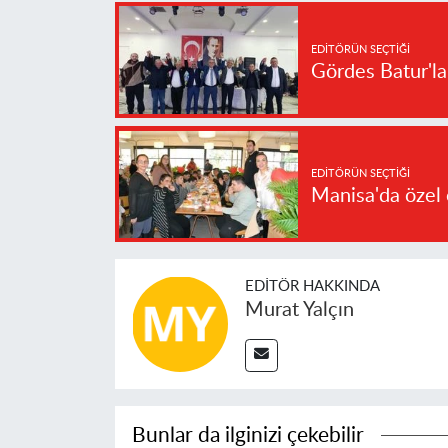
EDITÖRÜN SEÇTIĞI
Gördes Batur'l
EDITÖRÜN SEÇTIĞI
Manisa'da özel 
EDITÖR HAKKINDA
Murat Yalçın
Bunlar da ilginizi çekebilir