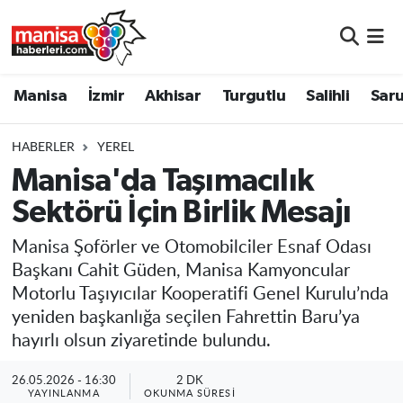
Manisa
Manisa Nöbetçi Eczaneler
Manisa
İzmir
Akhisar
Turgutlu
Salihli
Saru
İzmir
Manisa Hava Durumu
HABERLER
YEREL
Akhisar
Manisa Namaz Vakitleri
Manisa'da Taşımacılık
Sektörü İçin Birlik Mesajı
Turgutlu
Manisa Trafik Yoğunluk Haritası
Manisa Şoförler ve Otomobilciler Esnaf Odası
Salihli
Süper Lig Puan Durumu ve Fikstür
Başkanı Cahit Güden, Manisa Kamyoncular
Motorlu Taşıyıcılar Kooperatifi Genel Kurulu’nda
Saruhanlı
Tüm Manşetler
yeniden başkanlığa seçilen Fahrettin Baru’ya
hayırlı olsun ziyaretinde bulundu.
Soma
Son Dakika Haberleri
26.05.2026 - 16:30
2 DK
Resmi İlanlar
Haber Arşivi
YAYINLANMA
OKUNMA SÜRESI