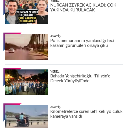
YEREL
NURCAN ZEYREK AÇIKLADI: ÇOK
YAKINDA KURULACAK
ASAYIŞ
Polis memurlarının yaralandığı feci
kazanın görüntüleri ortaya çıktı
YEREL
Bahadır Yenişehirlioğlu “Filistin’e
Destek Yürüyüşü”nde
ASAYIŞ
Kilometrelerce süren tehlikeli yolculuk
kameraya yansıdı