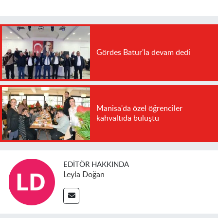
Gördes Batur'la devam dedi
Manisa'da özel öğrenciler
kahvaltıda buluştu
EDITÖR HAKKINDA
Leyla Doğan