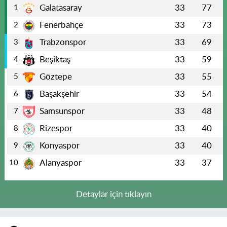
Galatasaray
33
77
1
Fenerbahçe
33
73
2
Trabzonspor
33
69
3
Beşiktaş
33
59
4
Göztepe
33
55
5
Başakşehir
33
54
6
Samsunspor
33
48
7
Rizespor
33
40
8
Konyaspor
33
40
9
Alanyaspor
33
37
10
Detaylar için tıklayın