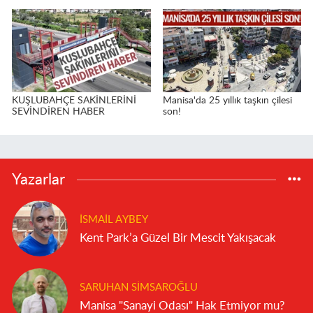
KUŞLUBAHÇE SAKİNLERİNİ
Manisa'da 25 yıllık taşkın çilesi
SEVİNDİREN HABER
son!
Yazarlar
İSMAIL AYBEY
Kent Park’a Güzel Bir Mescit Yakışacak
SARUHAN SIMSAROĞLU
Manisa "Sanayi Odası" Hak Etmiyor mu?