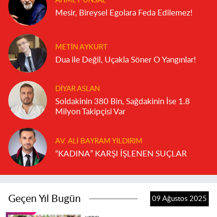
AHMET ÜNSAL
Mesir, Bireysel Egolara Feda Edilemez!
METIN AYKURT
Dua ile Değil, Uçakla Söner O Yangınlar!
DIYAR ASLAN
Soldakinin 380 Bin, Sağdakinin İse 1.8
Milyon Takipçisi Var
AV. ALI BAYRAM YILDIRIM
“KADINA” KARŞI İŞLENEN SUÇLAR
Geçen Yıl Bugün
09 Ağustos 2025