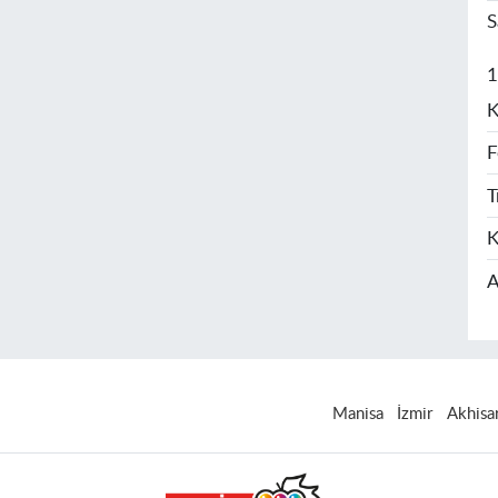
S
1
K
F
T
K
A
Manisa
İzmir
Akhisa