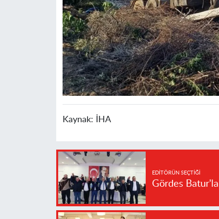
Kaynak:
İHA
EDITÖRÜN SEÇTIĞI
Gördes Batur'l