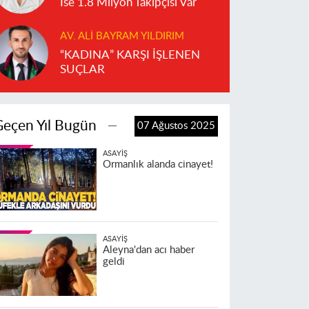
İse 1.8 Milyon Takipçisi Var
AV. ALI BAYRAM YILDIRIM
“KADINA” KARŞI İŞLENEN
SUÇLAR
Geçen Yıl Bugün
07 Ağustos 2025
ASAYIŞ
Ormanlık alanda cinayet!
ASAYIŞ
Aleyna'dan acı haber
geldi