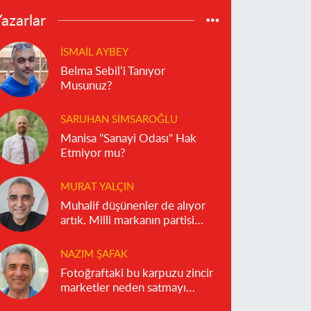
azarlar
İSMAIL AYBEY
Belma Sebil’i Tanıyor
Musunuz?
SARUHAN SIMSAROĞLU
Manisa "Sanayi Odası" Hak
Etmiyor mu?
MURAT YALÇIN
Muhalif düşünenler de alıyor
artık. Milli markanın partisi
olmaz!
NAZIM ŞAFAK
Fotoğraftaki bu karpuzu zincir
marketler neden satmayı
reddediyor?