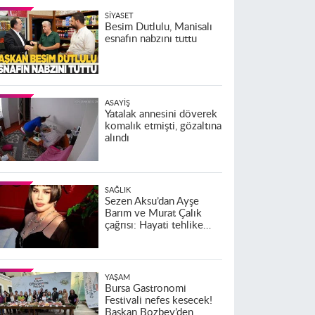
SIYASET
Besim Dutlulu, Manisalı
esnafın nabzını tuttu
ASAYIŞ
Yatalak annesini döverek
komalık etmişti, gözaltına
alındı
SAĞLIK
Sezen Aksu’dan Ayşe
Barım ve Murat Çalık
çağrısı: Hayati tehlike
altındalar
YAŞAM
Bursa Gastronomi
Festivali nefes kesecek!
Başkan Bozbey’den