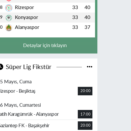
Rizespor
33
40
8
Konyaspor
33
40
9
Alanyaspor
33
37
10
Detaylar için tıklayın
Süper Lig Fikstür
5 Mayıs, Cuma
izespor - Beşiktaş
20:00
6 Mayıs, Cumartesi
atih Karagümrük - Alanyaspor
17:00
aziantep FK - Başakşehir
20:00