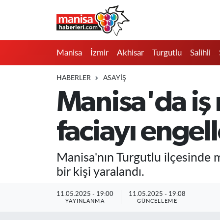
Manisa
Manisa Nöbetçi Eczaneler
Manisa
İzmir
Akhisar
Turgutlu
Salihli
İzmir
Manisa Hava Durumu
HABERLER
ASAYIŞ
Akhisar
Manisa Namaz Vakitleri
Manisa'da iş
Turgutlu
Manisa Trafik Yoğunluk Haritası
faciayı engel
Salihli
Süper Lig Puan Durumu ve Fikstür
Manisa'nın Turgutlu ilçesinde 
Saruhanlı
Tüm Manşetler
bir kişi yaralandı.
Soma
Son Dakika Haberleri
11.05.2025 - 19:00
11.05.2025 - 19:08
YAYINLANMA
GÜNCELLEME
Resmi İlanlar
Haber Arşivi