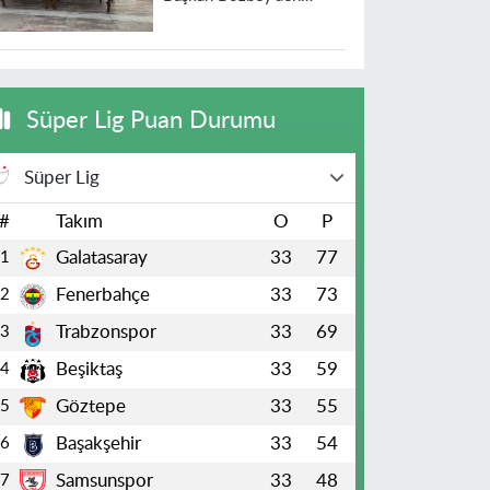
heyecanlandıran açıklama
Süper Lig Puan Durumu
Süper Lig
#
Takım
O
P
Galatasaray
33
77
1
Fenerbahçe
33
73
2
Trabzonspor
33
69
3
Beşiktaş
33
59
4
Göztepe
33
55
5
Başakşehir
33
54
6
Samsunspor
33
48
7