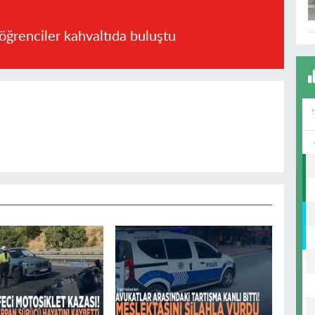
öğrenciler kahvaltıda buluştu