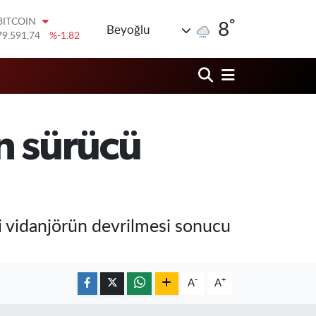
°
DOLAR
8
Beyoğlu
45,43620
%0.02
EURO
53,38690
%0.19
STERLİN
61,60380
%0.18
G.ALTIN
6862,09000
%0.19
n sürücü
BİST100
14.598,00
%0
BITCOIN
79.591,74
%-1.82
i vidanjörün devrilmesi sonucu
-
+
A
A