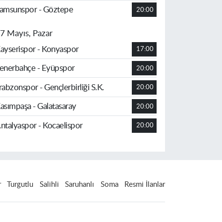
amsunspor - Göztepe
20:00
7 Mayıs, Pazar
ayserispor - Konyaspor
17:00
enerbahçe - Eyüpspor
20:00
rabzonspor - Gençlerbirliği S.K.
20:00
asımpaşa - Galatasaray
20:00
ntalyaspor - Kocaelispor
20:00
r
Turgutlu
Salihli
Saruhanlı
Soma
Resmi İlanlar