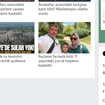
feci motosiklet
Avukatlar arasındaki tartışma
iyerlere çarpan
kanlı bitti! Meslektaşını silahla
atını kaybetti
vurdu
 su kesintisi:
İlaçlama faciayla bitti: 9
kritik açıklama
yaşındaki çocuk hayatını
kaybetti
1
R
1
F
G