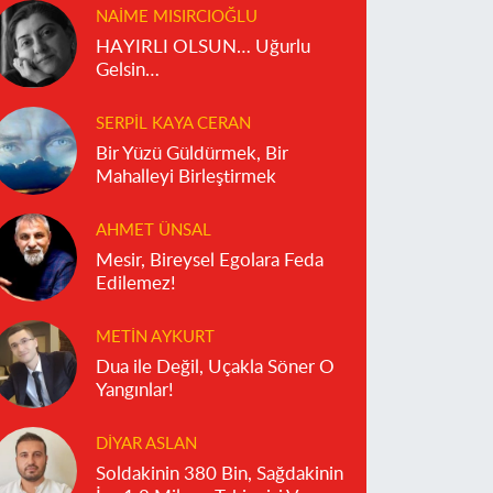
NAIME MISIRCIOĞLU
HAYIRLI OLSUN… Uğurlu
Gelsin…
SERPIL KAYA CERAN
Bir Yüzü Güldürmek, Bir
Mahalleyi Birleştirmek
AHMET ÜNSAL
Mesir, Bireysel Egolara Feda
Edilemez!
METIN AYKURT
Dua ile Değil, Uçakla Söner O
Yangınlar!
DIYAR ASLAN
Soldakinin 380 Bin, Sağdakinin