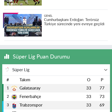
GENEL
Cumhurbaşkanı Erdoğan: Terörsüz
Türkiye sürecinde yeni evreye geçildi
Süper Lig Puan Durumu
Süper Lig
#
Takım
O
P
Galatasaray
33
77
1
Fenerbahçe
33
73
2
Trabzonspor
33
69
3