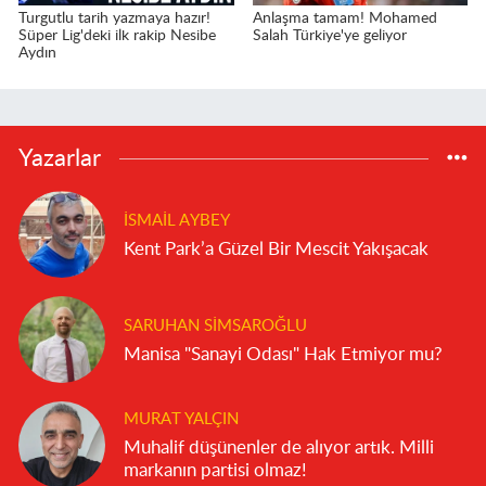
Turgutlu tarih yazmaya hazır!
Anlaşma tamam! Mohamed
Süper Lig'deki ilk rakip Nesibe
Salah Türkiye'ye geliyor
Aydın
Yazarlar
İSMAIL AYBEY
Kent Park’a Güzel Bir Mescit Yakışacak
SARUHAN SIMSAROĞLU
Manisa "Sanayi Odası" Hak Etmiyor mu?
MURAT YALÇIN
Muhalif düşünenler de alıyor artık. Milli
markanın partisi olmaz!