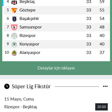
Beşiktaş
33
59
4
Göztepe
33
55
5
Başakşehir
33
54
6
Samsunspor
33
48
7
Rizespor
33
40
8
Konyaspor
33
40
9
Alanyaspor
33
37
10
Detaylar için tıklayın
Süper Lig Fikstür
15 Mayıs, Cuma
Rizespor - Beşiktaş
20:00