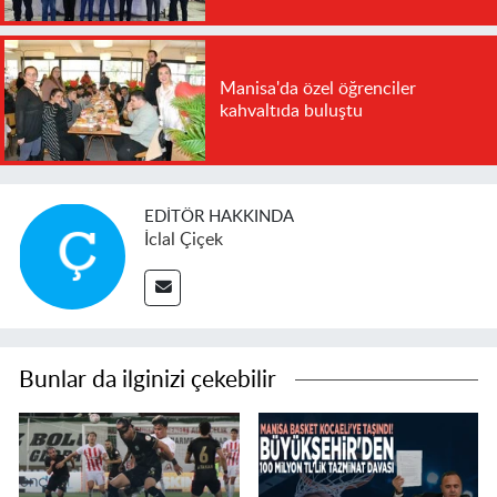
Manisa'da özel öğrenciler
kahvaltıda buluştu
EDITÖR HAKKINDA
İclal Çiçek
Bunlar da ilginizi çekebilir