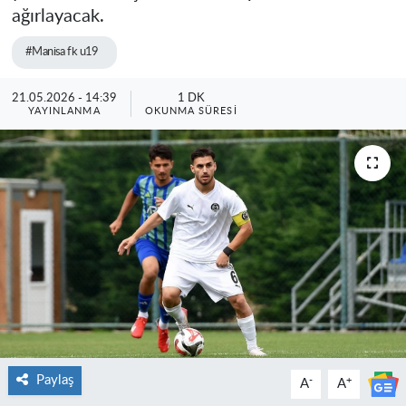
ağırlayacak.
#Manisa fk u19
21.05.2026 - 14:39
1 DK
YAYINLANMA
OKUNMA SÜRESI
Paylaş
-
+
A
A