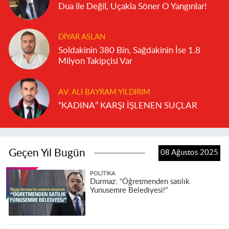
Dua ile Değil, Uçakla Söner O Yangınlar!
DIYAR ASLAN
Soldakinin 380 Bin, Sağdakinin İse 1.8
Milyon Takipçisi Var
AV. ALI BAYRAM YILDIRIM
“KADINA” KARŞI İŞLENEN SUÇLAR
Geçen Yıl Bugün
08 Ağustos 2025
POLITIKA
Durmaz: “Öğretmenden satılık
Yunusemre Belediyesi!”