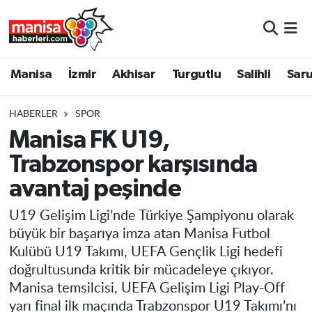
Manisa
Manisa Nöbetçi Eczaneler
Manisa
İzmir
Akhisar
Turgutlu
Salihli
Saru
İzmir
Manisa Hava Durumu
HABERLER
SPOR
Akhisar
Manisa Namaz Vakitleri
Manisa FK U19,
Trabzonspor karşısında
Turgutlu
Manisa Trafik Yoğunluk Haritası
avantaj peşinde
Salihli
Süper Lig Puan Durumu ve Fikstür
U19 Gelişim Ligi’nde Türkiye Şampiyonu olarak
Saruhanlı
Tüm Manşetler
büyük bir başarıya imza atan Manisa Futbol
Kulübü U19 Takımı, UEFA Gençlik Ligi hedefi
Soma
Son Dakika Haberleri
doğrultusunda kritik bir mücadeleye çıkıyor.
Manisa temsilcisi, UEFA Gelişim Ligi Play-Off
Resmi İlanlar
Haber Arşivi
yarı final ilk maçında Trabzonspor U19 Takımı’nı