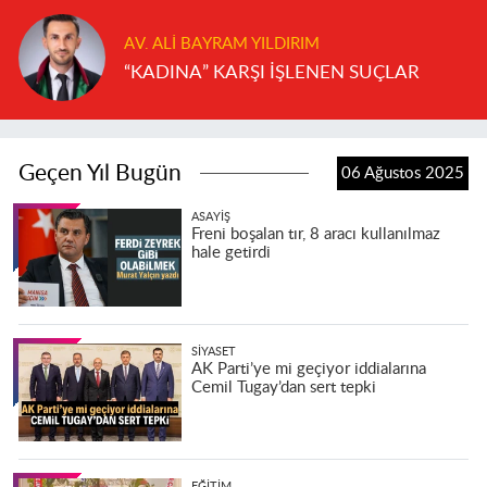
AV. ALI BAYRAM YILDIRIM
“KADINA” KARŞI İŞLENEN SUÇLAR
Geçen Yıl Bugün
06 Ağustos 2025
ASAYIŞ
Freni boşalan tır, 8 aracı kullanılmaz
hale getirdi
SIYASET
AK Parti’ye mi geçiyor iddialarına
Cemil Tugay’dan sert tepki
EĞITIM