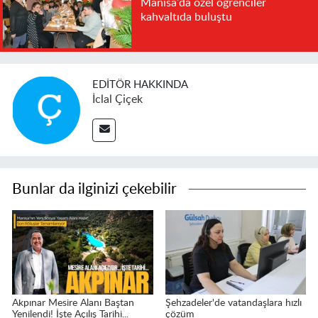
Manisa'da özel öğrenciler
kahvaltıda buluştu
EDITÖR HAKKINDA
İclal Çiçek
Bunlar da ilginizi çekebilir
Akpınar Mesire Alanı Baştan
Şehzadeler'de vatandaşlara hızlı
Yenilendi! İşte Açılış Tarihi...
çözüm