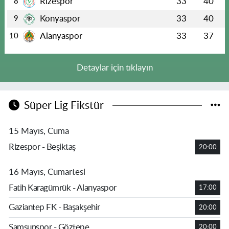
Rizespor
33
40
8
Konyaspor
33
40
9
Alanyaspor
33
37
10
Detaylar için tıklayın
Süper Lig Fikstür
15 Mayıs, Cuma
Rizespor - Beşiktaş
20:00
16 Mayıs, Cumartesi
Fatih Karagümrük - Alanyaspor
17:00
Gaziantep FK - Başakşehir
20:00
Samsunspor - Göztepe
20:00