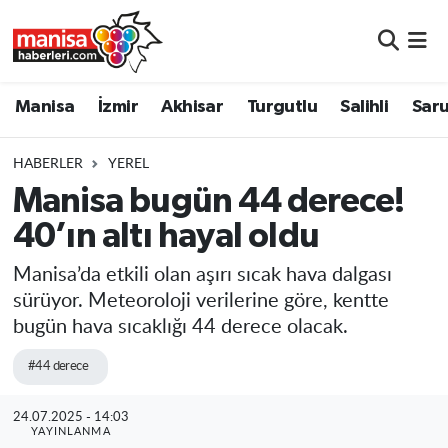
Manisa
Manisa Nöbetçi Eczaneler
Manisa
İzmir
Akhisar
Turgutlu
Salihli
Saru
İzmir
Manisa Hava Durumu
HABERLER
YEREL
Akhisar
Manisa Namaz Vakitleri
Manisa bugün 44 derece!
40’ın altı hayal oldu
Turgutlu
Manisa Trafik Yoğunluk Haritası
Manisa’da etkili olan aşırı sıcak hava dalgası
Salihli
Süper Lig Puan Durumu ve Fikstür
sürüyor. Meteoroloji verilerine göre, kentte
bugün hava sıcaklığı 44 derece olacak.
Saruhanlı
Tüm Manşetler
#44 derece
Soma
Son Dakika Haberleri
24.07.2025 - 14:03
Resmi İlanlar
Haber Arşivi
YAYINLANMA