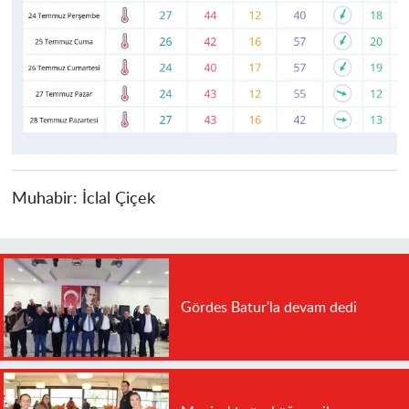
Muhabir:
İclal Çiçek
Gördes Batur'la devam dedi