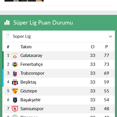
Süper Lig Puan Durumu
Süper Lig
#
Takım
O
P
Galatasaray
33
77
1
Fenerbahçe
33
73
2
Trabzonspor
33
69
3
Beşiktaş
33
59
4
Göztepe
33
55
5
Başakşehir
33
54
6
Samsunspor
33
48
7