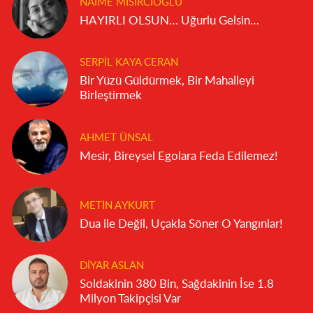
NAIME MISIRCIOĞLU
HAYIRLI OLSUN… Uğurlu Gelsin…
SERPIL KAYA CERAN
Bir Yüzü Güldürmek, Bir Mahalleyi
Birleştirmek
AHMET ÜNSAL
Mesir, Bireysel Egolara Feda Edilemez!
METIN AYKURT
Dua ile Değil, Uçakla Söner O Yangınlar!
DIYAR ASLAN
Soldakinin 380 Bin, Sağdakinin İse 1.8
Milyon Takipçisi Var