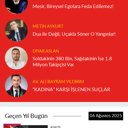
Mesir, Bireysel Egolara Feda Edilemez!
METIN AYKURT
Dua ile Değil, Uçakla Söner O Yangınlar!
DIYAR ASLAN
Soldakinin 380 Bin, Sağdakinin İse 1.8
Milyon Takipçisi Var
AV. ALI BAYRAM YILDIRIM
“KADINA” KARŞI İŞLENEN SUÇLAR
Geçen Yıl Bugün
06 Ağustos 2025
ASAYIŞ