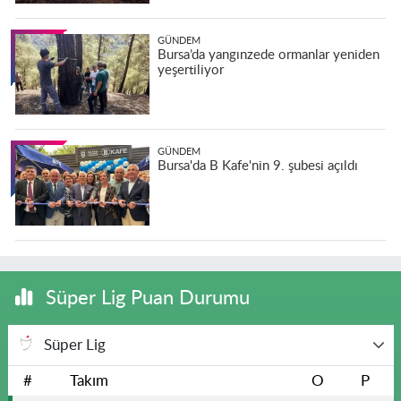
GÜNDEM
Bursa’da yangınzede ormanlar yeniden
yeşertiliyor
GÜNDEM
Bursa'da B Kafe'nin 9. şubesi açıldı
Süper Lig Puan Durumu
Süper Lig
#
Takım
O
P