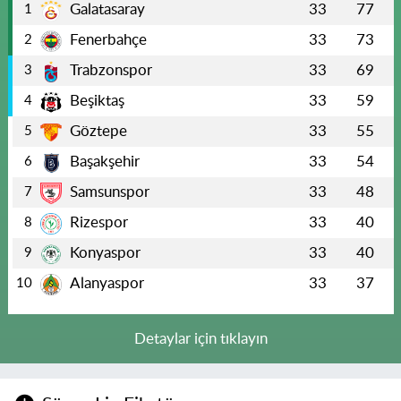
Galatasaray
33
77
1
Fenerbahçe
33
73
2
Trabzonspor
33
69
3
Beşiktaş
33
59
4
Göztepe
33
55
5
Başakşehir
33
54
6
Samsunspor
33
48
7
Rizespor
33
40
8
Konyaspor
33
40
9
Alanyaspor
33
37
10
Detaylar için tıklayın