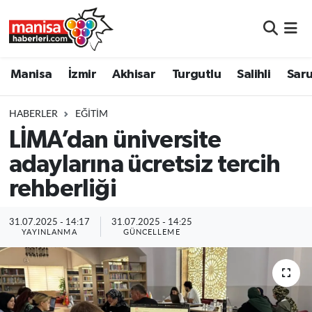
Manisa
Manisa Nöbetçi Eczaneler
Manisa
İzmir
Akhisar
Turgutlu
Salihli
Saru
İzmir
Manisa Hava Durumu
HABERLER
EĞITIM
Akhisar
Manisa Namaz Vakitleri
LİMA’dan üniversite
adaylarına ücretsiz tercih
Turgutlu
Manisa Trafik Yoğunluk Haritası
rehberliği
Salihli
Süper Lig Puan Durumu ve Fikstür
31.07.2025 - 14:17
31.07.2025 - 14:25
Saruhanlı
Tüm Manşetler
YAYINLANMA
GÜNCELLEME
Soma
Son Dakika Haberleri
Resmi İlanlar
Haber Arşivi