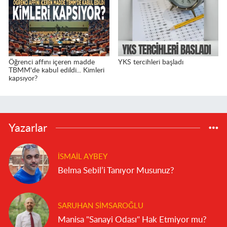
Öğrenci affını içeren madde
YKS tercihleri başladı
TBMM'de kabul edildi... Kimleri
kapsıyor?
Yazarlar
İSMAIL AYBEY
Belma Sebil’i Tanıyor Musunuz?
SARUHAN SIMSAROĞLU
Manisa "Sanayi Odası" Hak Etmiyor mu?