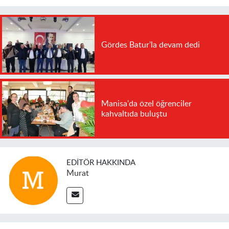
Gördes Batur'la devam dedi
Manisa'da özel öğrenciler
kahvaltıda buluştu
EDITÖR HAKKINDA
Murat