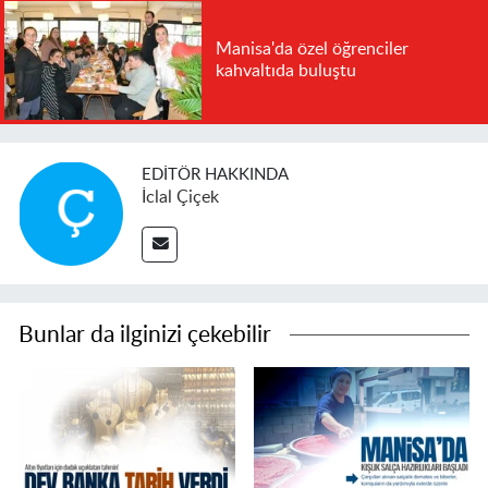
Manisa'da özel öğrenciler
kahvaltıda buluştu
EDITÖR HAKKINDA
İclal Çiçek
Bunlar da ilginizi çekebilir