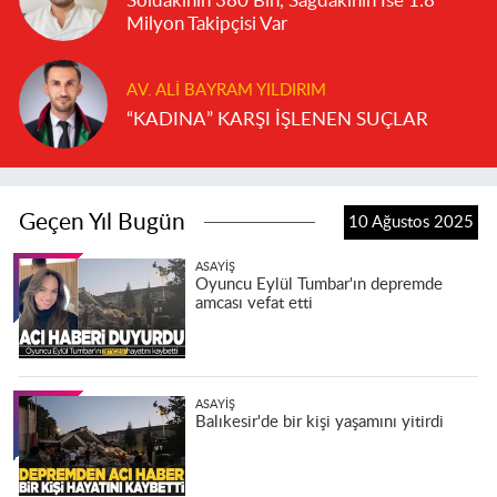
Soldakinin 380 Bin, Sağdakinin İse 1.8
Milyon Takipçisi Var
AV. ALI BAYRAM YILDIRIM
“KADINA” KARŞI İŞLENEN SUÇLAR
Geçen Yıl Bugün
10 Ağustos 2025
ASAYIŞ
Oyuncu Eylül Tumbar'ın depremde
amcası vefat etti
ASAYIŞ
Balıkesir'de bir kişi yaşamını yitirdi