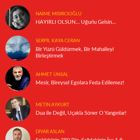
NAIME MISIRCIOĞLU
HAYIRLI OLSUN… Uğurlu Gelsin…
SERPIL KAYA CERAN
Bir Yüzü Güldürmek, Bir Mahalleyi
Birleştirmek
AHMET ÜNSAL
Mesir, Bireysel Egolara Feda Edilemez!
METIN AYKURT
Dua ile Değil, Uçakla Söner O Yangınlar!
DIYAR ASLAN