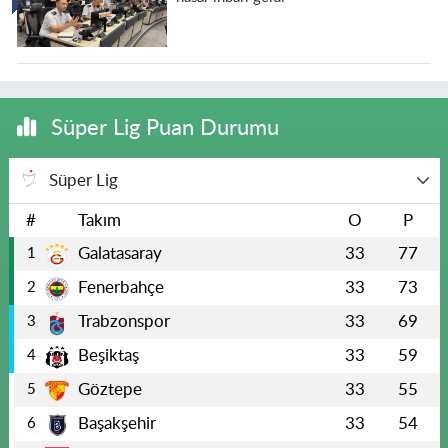
Süper Lig Puan Durumu
Süper Lig
#
Takım
O
P
Galatasaray
33
77
1
Fenerbahçe
33
73
2
Trabzonspor
33
69
3
Beşiktaş
33
59
4
Göztepe
33
55
5
Başakşehir
33
54
6