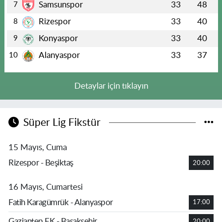
Samsunspor
33
48
7
Rizespor
33
40
8
Konyaspor
33
40
9
Alanyaspor
33
37
10
Detaylar için tıklayın
Süper Lig Fikstür
15 Mayıs, Cuma
Rizespor - Beşiktaş
20:00
16 Mayıs, Cumartesi
Fatih Karagümrük - Alanyaspor
17:00
Gaziantep FK - Başakşehir
20:00