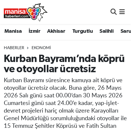
Manisa
Manisa Nöbetçi Eczaneler
Manisa
İzmir
Akhisar
Turgutlu
Salihli
Saru
İzmir
Manisa Hava Durumu
HABERLER
EKONOMI
Akhisar
Manisa Namaz Vakitleri
Kurban Bayramı’nda köprü
ve otoyollar ücretsiz
Turgutlu
Manisa Trafik Yoğunluk Haritası
Kurban Bayramı süresince kamuya ait köprü ve
Salihli
Süper Lig Puan Durumu ve Fikstür
otoyollar ücretsiz olacak. Buna göre, 26 Mayıs
2026 Salı günü saat 00.00’dan 30 Mayıs 2026
Saruhanlı
Tüm Manşetler
Cumartesi günü saat 24.00’e kadar, yap-işlet-
devret projeleri hariç olmak üzere Karayolları
Soma
Son Dakika Haberleri
Genel Müdürlüğü sorumluluğundaki otoyollar ile
15 Temmuz Şehitler Köprüsü ve Fatih Sultan
Resmi İlanlar
Haber Arşivi