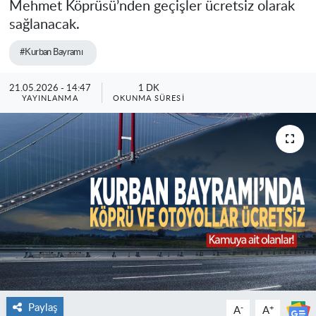
Mehmet Köprüsü’nden geçişler ücretsiz olarak
sağlanacak.
#Kurban Bayramı
21.05.2026 - 14:47
1 DK
YAYINLANMA
OKUNMA SÜRESI
Paylaş
-
+
A
A