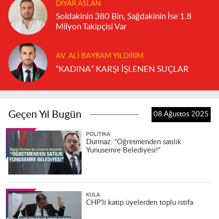
DIYAR ASLAN
Soldakinin 380 Bin, Sağdakinin İse 1.8
Milyon Takipçisi Var
AV. ALI BAYRAM YILDIRIM
“KADINA” KARŞI İŞLENEN SUÇLAR
Geçen Yıl Bugün
08 Ağustos 2025
POLITIKA
Durmaz: “Öğretmenden satılık
Yunusemre Belediyesi!”
KULA
CHP’li katip üyelerden toplu istifa