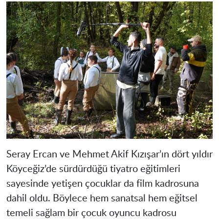
Seray Ercan ve Mehmet Akif Kızışar’ın dört yıldır
Köyceğiz’de sürdürdüğü tiyatro eğitimleri
sayesinde yetişen çocuklar da film kadrosuna
dahil oldu. Böylece hem sanatsal hem eğitsel
temeli sağlam bir çocuk oyuncu kadrosu