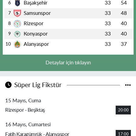
Başakşehir
33
54
6
Samsunspor
33
48
7
Rizespor
33
40
8
Konyaspor
33
40
9
Alanyaspor
33
37
10
Detaylar için tıklayın
Süper Lig Fikstür
15 Mayıs, Cuma
Rizespor - Beşiktaş
20:00
16 Mayıs, Cumartesi
Fatih Karagümrük - Alanyaspor
17:00