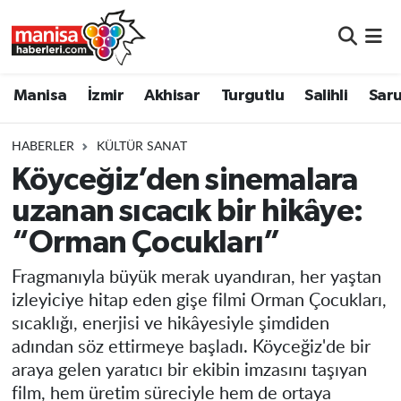
Manisa
Manisa Nöbetçi Eczaneler
Manisa
İzmir
Akhisar
Turgutlu
Salihli
Saru
İzmir
Manisa Hava Durumu
HABERLER
KÜLTÜR SANAT
Akhisar
Manisa Namaz Vakitleri
Köyceğiz’den sinemalara
uzanan sıcacık bir hikâye:
Turgutlu
Manisa Trafik Yoğunluk Haritası
“Orman Çocukları”
Salihli
Süper Lig Puan Durumu ve Fikstür
Fragmanıyla büyük merak uyandıran, her yaştan
Saruhanlı
Tüm Manşetler
izleyiciye hitap eden gişe filmi Orman Çocukları,
sıcaklığı, enerjisi ve hikâyesiyle şimdiden
Soma
Son Dakika Haberleri
adından söz ettirmeye başladı. Köyceğiz'de bir
araya gelen yaratıcı bir ekibin imzasını taşıyan
Resmi İlanlar
Haber Arşivi
film, hem üretim süreciyle hem de ortaya