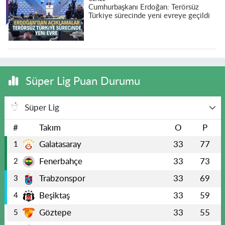
Cumhurbaşkanı Erdoğan: Terörsüz
Türkiye sürecinde yeni evreye geçildi
Süper Lig Puan Durumu
Süper Lig
#
Takım
O
P
Galatasaray
33
77
1
Fenerbahçe
33
73
2
Trabzonspor
33
69
3
Beşiktaş
33
59
4
Göztepe
33
55
5