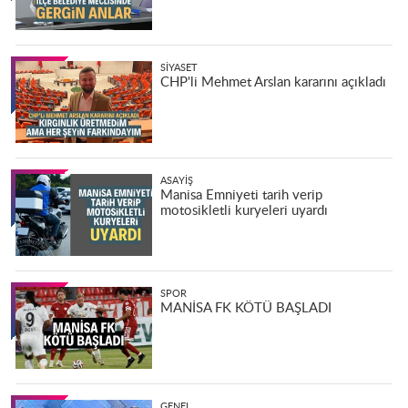
SIYASET
CHP'li Mehmet Arslan kararını açıkladı
ASAYIŞ
Manisa Emniyeti tarih verip
motosikletli kuryeleri uyardı
SPOR
MANİSA FK KÖTÜ BAŞLADI
GENEL