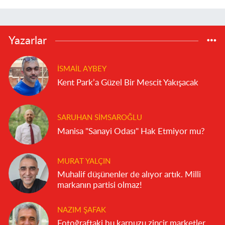
Yazarlar
İSMAIL AYBEY
Kent Park’a Güzel Bir Mescit Yakışacak
SARUHAN SIMSAROĞLU
Manisa "Sanayi Odası" Hak Etmiyor mu?
MURAT YALÇIN
Muhalif düşünenler de alıyor artık. Milli
markanın partisi olmaz!
NAZIM ŞAFAK
Fotoğraftaki bu karpuzu zincir marketler