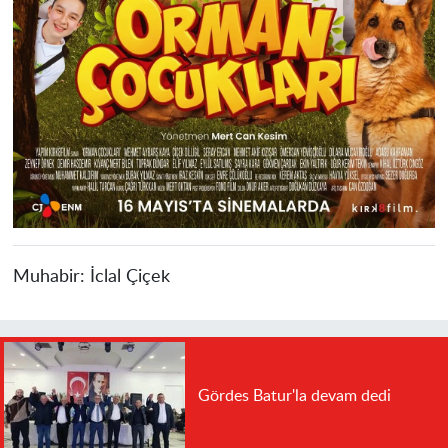
Muhabir:
İclal Çiçek
Gördes Batur'la devam dedi