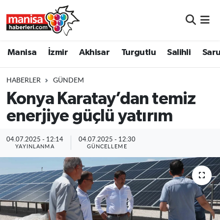
Manisa
Manisa Nöbetçi Eczaneler
Manisa
İzmir
Akhisar
Turgutlu
Salihli
Saru
İzmir
Manisa Hava Durumu
HABERLER
GÜNDEM
Akhisar
Manisa Namaz Vakitleri
Konya Karatay’dan temiz
enerjiye güçlü yatırım
Turgutlu
Manisa Trafik Yoğunluk Haritası
Salihli
Süper Lig Puan Durumu ve Fikstür
04.07.2025 - 12:14
04.07.2025 - 12:30
YAYINLANMA
GÜNCELLEME
Saruhanlı
Tüm Manşetler
Soma
Son Dakika Haberleri
Resmi İlanlar
Haber Arşivi