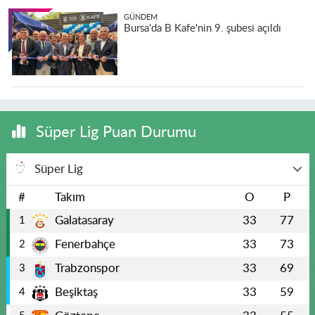
GÜNDEM
Bursa'da B Kafe'nin 9. şubesi açıldı
Süper Lig Puan Durumu
Süper Lig
#
Takım
O
P
Galatasaray
33
77
1
Fenerbahçe
33
73
2
Trabzonspor
33
69
3
Beşiktaş
33
59
4