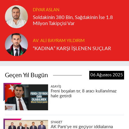
DIYAR ASLAN
Soldakinin 380 Bin, Sağdakinin İse 1.8
Milyon Takipçisi Var
AV. ALI BAYRAM YILDIRIM
“KADINA” KARŞI İŞLENEN SUÇLAR
Geçen Yıl Bugün
06 Ağustos 2025
ASAYIŞ
Freni boşalan tır, 8 aracı kullanılmaz
hale getirdi
SIYASET
AK Parti’ye mi geçiyor iddialarına