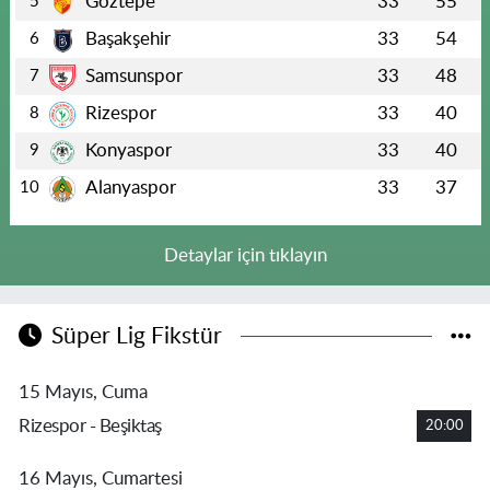
Göztepe
33
55
5
Başakşehir
33
54
6
Samsunspor
33
48
7
Rizespor
33
40
8
Konyaspor
33
40
9
Alanyaspor
33
37
10
Detaylar için tıklayın
Süper Lig Fikstür
15 Mayıs, Cuma
Rizespor - Beşiktaş
20:00
16 Mayıs, Cumartesi