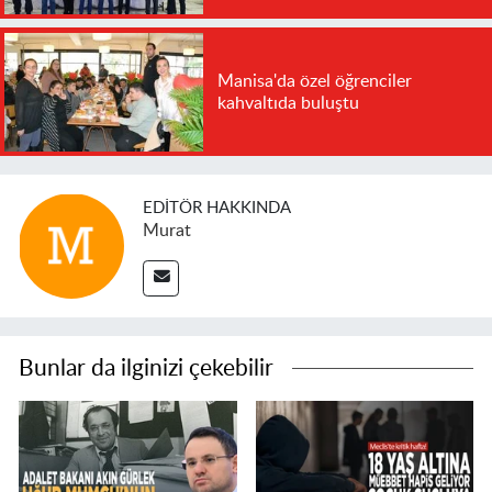
Manisa'da özel öğrenciler
kahvaltıda buluştu
EDITÖR HAKKINDA
Murat
Bunlar da ilginizi çekebilir