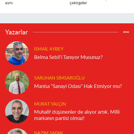
aynı
çekirgeler
Yazarlar
İSMAIL AYBEY
Belma Sebil’i Tanıyor Musunuz?
SARUHAN SIMSAROĞLU
Manisa "Sanayi Odası" Hak Etmiyor mu?
MURAT YALÇIN
Muhalif düşünenler de alıyor artık. Milli
markanın partisi olmaz!
NAZIM ŞAFAK