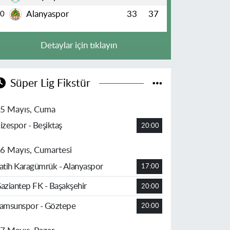
Alanyaspor
33
37
10
Detaylar için tıklayın
Süper Lig Fikstür
5 Mayıs, Cuma
izespor - Beşiktaş
20:00
6 Mayıs, Cumartesi
atih Karagümrük - Alanyaspor
17:00
aziantep FK - Başakşehir
20:00
amsunspor - Göztepe
20:00