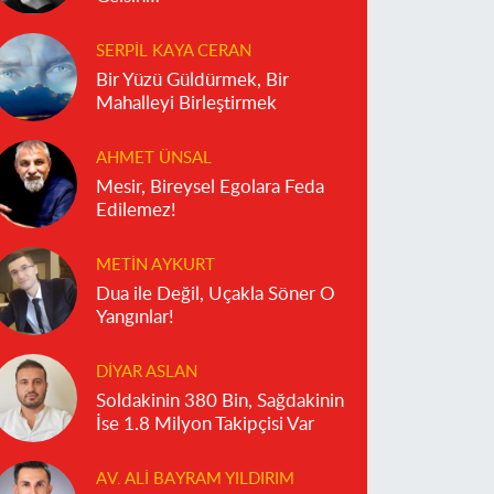
SERPIL KAYA CERAN
Bir Yüzü Güldürmek, Bir
Mahalleyi Birleştirmek
AHMET ÜNSAL
Mesir, Bireysel Egolara Feda
Edilemez!
METIN AYKURT
Dua ile Değil, Uçakla Söner O
Yangınlar!
DIYAR ASLAN
Soldakinin 380 Bin, Sağdakinin
İse 1.8 Milyon Takipçisi Var
AV. ALI BAYRAM YILDIRIM