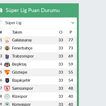
Süper Lig Puan Durumu
Süper Lig
#
Takım
O
P
Galatasaray
33
77
1
Fenerbahçe
33
73
2
Trabzonspor
33
69
3
Beşiktaş
33
59
4
Göztepe
33
55
5
Başakşehir
33
54
6
Samsunspor
33
48
7
Rizespor
33
40
8
Konyaspor
33
40
9