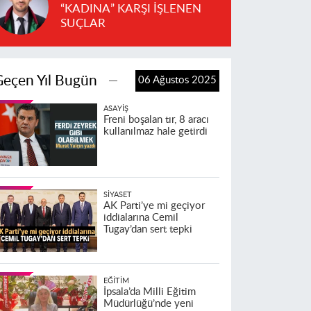
“KADINA” KARŞI İŞLENEN
SUÇLAR
Geçen Yıl Bugün
06 Ağustos 2025
ASAYIŞ
Freni boşalan tır, 8 aracı
kullanılmaz hale getirdi
SIYASET
AK Parti’ye mi geçiyor
iddialarına Cemil
Tugay’dan sert tepki
EĞITIM
İpsala’da Milli Eğitim
Müdürlüğü’nde yeni