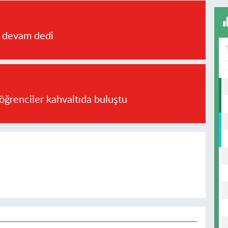
a devam dedi
öğrenciler kahvaltıda buluştu