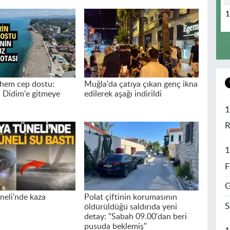
hem cep dostu:
Muğla'da çatıya çıkan genç ikna
 Didim'e gitmeye
edilerek aşağı indirildi
1
R
1
F
G
neli'nde kaza
Polat çiftinin korumasının
S
öldürüldüğü saldırıda yeni
detay: "Sabah 09.00'dan beri
pusuda beklemiş"