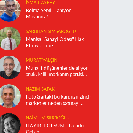
İSMAIL AYBEY
Belma Sebil’i Tanıyor
Musunuz?
SARUHAN SIMSAROĞLU
Manisa "Sanayi Odası" Hak
Etmiyor mu?
MURAT YALÇIN
Muhalif düşünenler de alıyor
artık. Milli markanın partisi
olmaz!
NAZIM ŞAFAK
Fotoğraftaki bu karpuzu zincir
marketler neden satmayı
reddediyor?
NAIME MISIRCIOĞLU
HAYIRLI OLSUN… Uğurlu
Gelsin…