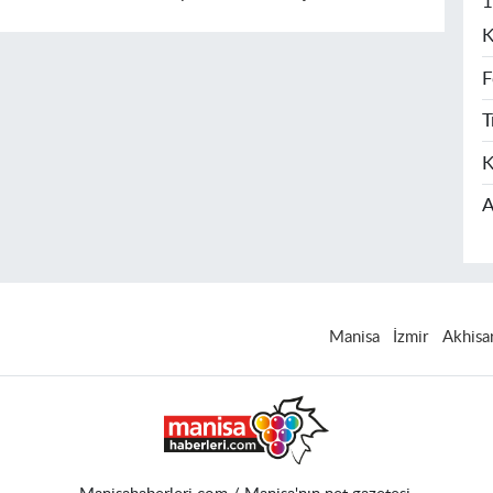
1
K
F
T
K
A
Manisa
İzmir
Akhisa