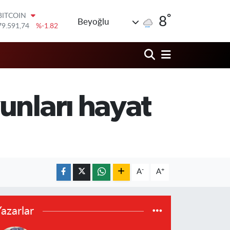
°
DOLAR
8
Beyoğlu
45,43620
%0.02
EURO
53,38690
%0.19
STERLİN
61,60380
%0.18
G.ALTIN
6862,09000
%0.19
unları hayat
BİST100
14.598,00
%0
BITCOIN
79.591,74
%-1.82
-
+
A
A
azarlar