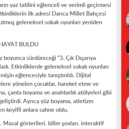
ın yaz tatilini eğlenceli ve verimli geçirmesi
inliklerin ilk adresi Darıca Millet Bahçesi
tutmuş geleneksel sokak oyunları yeniden
 HAYAT BULDU
z boyunca sürdüreceği “3. Çık Dışarıya
ladı. Etkinliklerde geleneksel sokak oyunları
işin eğlencesiyle tanıştırıldı. Dijital
telere yönelen çocuklar, hareket etme ve
a, çanta boyama ve anahtarlık atölyeleri gibi
 geliştirdi. Ayrıca yüz boyama, atletizm
en keyifli anlara sahne oldu.
 Masal gösterileri, bilim şovları, interaktif