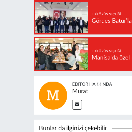
EDITÖRÜN SEÇTIĞI
Gördes Batur'l
EDITÖRÜN SEÇTIĞI
Manisa'da özel 
EDITÖR HAKKINDA
Murat
Bunlar da ilginizi çekebilir