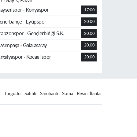
7 Mayıs, Pazar
ayserispor - Konyaspor
17:00
enerbahçe - Eyüpspor
20:00
rabzonspor - Gençlerbirliği S.K.
20:00
asımpaşa - Galatasaray
20:00
ntalyaspor - Kocaelispor
20:00
r
Turgutlu
Salihli
Saruhanlı
Soma
Resmi İlanlar