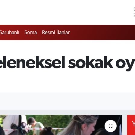
Saruhanlı
Soma
Resmi İlanlar
leneksel sokak oy
Y