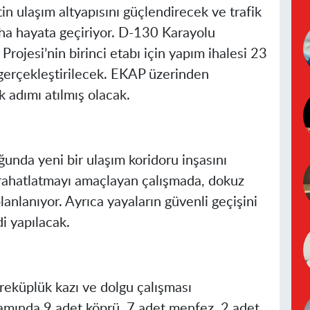
in ulaşım altyapısını güçlendirecek ve trafik
ha hayata geçiriyor. D-130 Karayolu
rojesi’nin birinci etabı için yapım ihalesi 23
gerçekleştirilecek. EKAP üzerinden
k adımı atılmış olacak.
unda yeni bir ulaşım koridoru inşasını
i rahatlatmayı amaçlayan çalışmada, dokuz
anlanıyor. Ayrıca yayaların güvenli geçişini
i yapılacak.
reküplük kazı ve dolgu çalışması
samında 9 adet köprü, 7 adet menfez, 2 adet