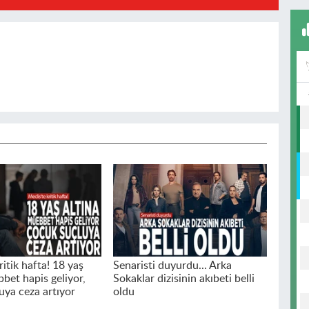
ritik hafta! 18 yaş
Senaristi duyurdu... Arka
bet hapis geliyor,
Sokaklar dizisinin akıbeti belli
uya ceza artıyor
oldu