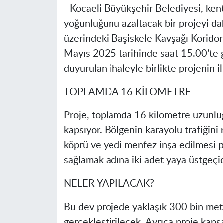
-
Kocaeli Büyükşehir Belediyesi, kent
yoğunluğunu azaltacak bir projeyi da
üzerindeki Başiskele Kavşağı Koridor P
Mayıs 2025 tarihinde saat 15.00’te 
duyurulan ihaleyle birlikte projenin il
TOPLAMDA 16 KİLOMETRE
Proje, toplamda 16 kilometre uzunluğ
kapsıyor. Bölgenin karayolu trafiğin
köprü ve yedi menfez inşa edilmesi pl
sağlamak adına iki adet yaya üstgeçid
NELER YAPILACAK?
Bu dev projede yaklaşık 300 bin met
gerçekleştirilecek. Ayrıca proje kap