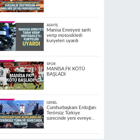
ASAYIŞ
Manisa Emniyeti tarih
verip motosikletli
kuryeleri uyardı
SPOR
MANİSA FK KÖTÜ
BAŞLADI
GENEL
Cumhurbaşkanı Erdoğan:
Terörsüz Türkiye
sürecinde yeni evreye
geçildi