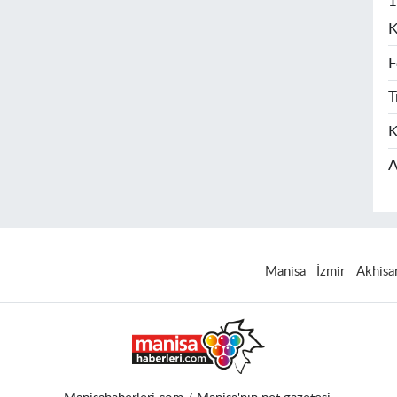
1
K
F
T
K
A
Manisa
İzmir
Akhisa