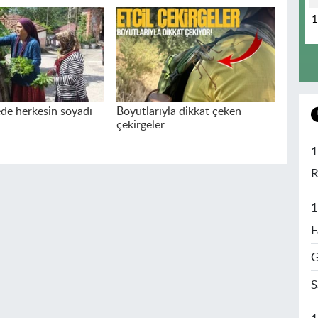
de herkesin soyadı
Boyutlarıyla dikkat çeken
çekirgeler
1
R
1
F
G
S