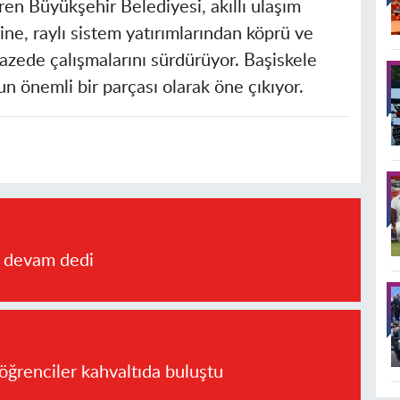
ren Büyükşehir Belediyesi, akıllı ulaşım
ne, raylı sistem yatırımlarından köprü ve
pazede çalışmalarını sürdürüyor. Başiskele
n önemli bir parçası olarak öne çıkıyor.
a devam dedi
öğrenciler kahvaltıda buluştu