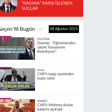
“KADINA” KARŞI İŞLENEN
SUÇLAR
Geçen Yıl Bugün
08 Ağustos 2025
POLITIKA
Durmaz: “Öğretmenden
satılık Yunusemre
Belediyesi!”
KULA
CHP’li katip üyelerden
toplu istifa
SIYASET
CHP'li Mehmet Arslan
kararını açıkladı