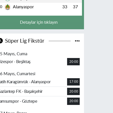
Alanyaspor
33
37
10
Detaylar için tıklayın
Süper Lig Fikstür
5 Mayıs, Cuma
izespor - Beşiktaş
20:00
6 Mayıs, Cumartesi
atih Karagümrük - Alanyaspor
17:00
aziantep FK - Başakşehir
20:00
amsunspor - Göztepe
20:00