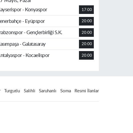
7 Mayıs, Pazar
ayserispor - Konyaspor
17:00
enerbahçe - Eyüpspor
20:00
rabzonspor - Gençlerbirliği S.K.
20:00
asımpaşa - Galatasaray
20:00
ntalyaspor - Kocaelispor
20:00
r
Turgutlu
Salihli
Saruhanlı
Soma
Resmi İlanlar