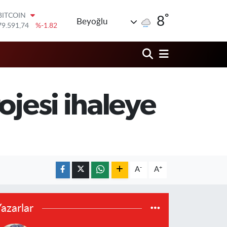
°
BITCOIN
8
Beyoğlu
79.591,74
%-1.82
DOLAR
45,43620
%0.02
EURO
53,38690
%0.19
STERLİN
61,60380
%0.18
ojesi ihaleye
G.ALTIN
6862,09000
%0.19
BİST100
14.598,00
%0
-
+
A
A
azarlar