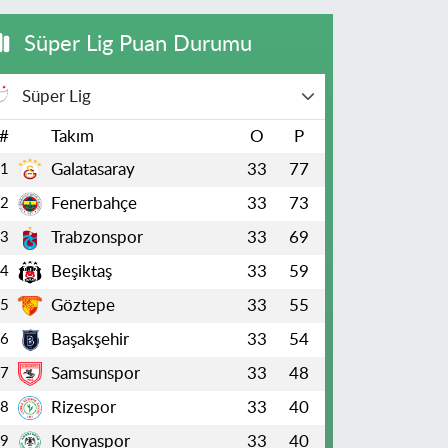
Süper Lig Puan Durumu
Süper Lig
#
Takım
O
P
Galatasaray
33
77
1
Fenerbahçe
33
73
2
Trabzonspor
33
69
3
Beşiktaş
33
59
4
Göztepe
33
55
5
Başakşehir
33
54
6
Samsunspor
33
48
7
Rizespor
33
40
8
Konyaspor
33
40
9