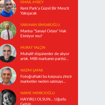
İSMAIL AYBEY
Kent Park’a Güzel Bir Mescit
Yakışacak
SARUHAN SIMSAROĞLU
Manisa "Sanayi Odası" Hak
Etmiyor mu?
MURAT YALÇIN
Muhalif düşünenler de alıyor
artık. Milli markanın partisi
olmaz!
NAZIM ŞAFAK
Fotoğraftaki bu karpuzu zincir
marketler neden satmayı
reddediyor?
NAIME MISIRCIOĞLU
HAYIRLI OLSUN… Uğurlu
Gelsin…