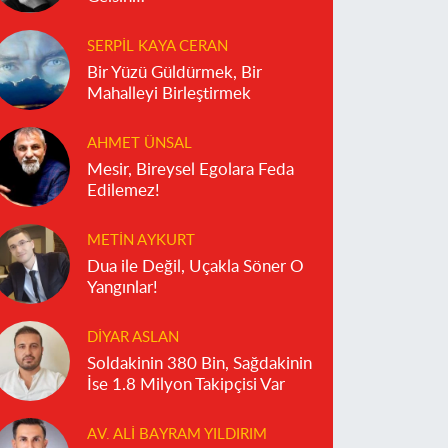
SERPIL KAYA CERAN
Bir Yüzü Güldürmek, Bir
Mahalleyi Birleştirmek
AHMET ÜNSAL
Mesir, Bireysel Egolara Feda
Edilemez!
METIN AYKURT
Dua ile Değil, Uçakla Söner O
Yangınlar!
DIYAR ASLAN
Soldakinin 380 Bin, Sağdakinin
İse 1.8 Milyon Takipçisi Var
AV. ALI BAYRAM YILDIRIM