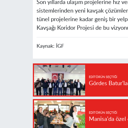
Son yıllarda ulaşım projelerine hız ve
sistemlerinden yeni kavşak çözümleri
tünel projelerine kadar geniş bir yel
Kavşağı Koridor Projesi de bu vizyonu
Kaynak:
İGF
EDITÖRÜN SEÇTIĞI
Gördes Batur'l
EDITÖRÜN SEÇTIĞI
Manisa'da özel 